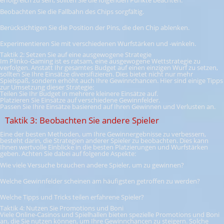
erfolgreich zu sein, sollten Sie die folgenden Punkte beachten:
Beobachten Sie die Fallbahn des Chips sorgfältig.
Berücksichtigen Sie die Position der Pins, die den Chip ablenken.
Experimentieren Sie mit verschiedenen Wurfstärken und -winkeln.
Taktik 2: Setzen Sie auf eine ausgewogene Strategie
Im Plinko-Gaming ist es ratsam, eine ausgewogene Wettstrategie zu
verfolgen. Anstatt Ihr gesamtes Budget auf einen einzigen Wurf zu setzen,
sollten Sie Ihre Einsätze diversifizieren. Dies bietet nicht nur mehr
Spielspaß, sondern erhöht auch Ihre Gewinnchancen. Hier sind einige Tipps
zur Umsetzung dieser Strategie:
Teilen Sie Ihr Budget in mehrere kleinere Einsätze auf.
Platzieren Sie Einsätze auf verschiedene Gewinnfelder.
Passen Sie Ihre Einsätze basierend auf Ihren Gewinnen und Verlusten an.
Taktik 3: Beobachten Sie andere Spieler
Eine der besten Methoden, um Ihre Gewinnergebnisse zu verbessern,
besteht darin, die Strategien anderer Spieler zu beobachten. Dies kann
Ihnen wertvolle Einblicke in die besten Platzierungen und Wurfstärken
geben. Achten Sie dabei auf folgende Aspekte:
Wie viele Versuche brauchen andere Spieler, um zu gewinnen?
Welche Gewinnfelder scheinen am häufigsten getroffen zu werden?
Welche Tipps und Tricks teilen erfahrene Spieler?
Taktik 4: Nutzen Sie Promotions und Boni
Viele Online-Casinos und Spielhallen bieten spezielle Promotions und Boni
an, die Sie nutzen können, um Ihre Gewinnchancen zu steigern. Solche