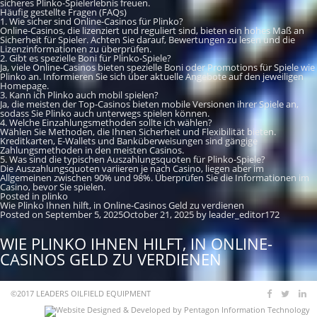
sicheres Plinko-Spielerlebnis freuen.
Häufig gestellte Fragen (FAQs)
1. Wie sicher sind Online-Casinos für Plinko?
Online-Casinos, die lizenziert und reguliert sind, bieten ein hohes Maß an
Sicherheit für Spieler. Achten Sie darauf, Bewertungen zu lesen und die
Lizenzinformationen zu überprüfen.
2. Gibt es spezielle Boni für Plinko-Spiele?
Ja, viele Online-Casinos bieten spezielle Boni oder Promotions für Spiele wie
Plinko an. Informieren Sie sich über aktuelle Angebote auf den jeweiligen
Homepage.
3. Kann ich Plinko auch mobil spielen?
Ja, die meisten der Top-Casinos bieten mobile Versionen ihrer Spiele an,
sodass Sie Plinko auch unterwegs spielen können.
4. Welche Einzahlungsmethoden sollte ich wählen?
Wählen Sie Methoden, die Ihnen Sicherheit und Flexibilität bieten.
Kreditkarten, E-Wallets und Banküberweisungen sind gängige
Zahlungsmethoden in den meisten Casinos.
5. Was sind die typischen Auszahlungsquoten für Plinko-Spiele?
Die Auszahlungsquoten variieren je nach Casino, liegen aber im
Allgemeinen zwischen 90% und 98%. Überprüfen Sie die Informationen im
Casino, bevor Sie spielen.
Posted in
plinko
Wie Plinko Ihnen hilft, in Online-Casinos Geld zu verdienen
Posted on
September 5, 2025
October 21, 2025
by
leader_editor172
WIE PLINKO IHNEN HILFT, IN ONLINE-
CASINOS GELD ZU VERDIENEN
©2017 LEADERS OILFIELD EQUIPMENT
Plinko ist ein spannendes und unterhaltsames Spiel, das Spielern in Online-
Casinos nicht nur Freude bereitet, sondern auch die Möglichkeit bietet,