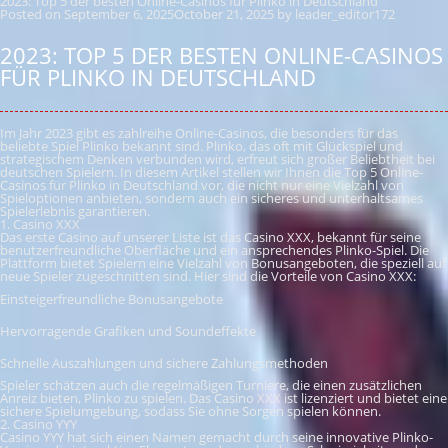
2023: Top 5 der besten Online-Casinos für Plinko in Deutschland
Posted on
September 6, 2025
October 21, 2025
by
leader_editor172
2023: TOP 5 DER BESTEN ONLINE-CASINOS
FÜR PLINKO IN DEUTSCHLAND
Im Jahr 2023 gibt es zahlreihe Online-Casinos, die besonders für das
beliebte Spiel Plinko bekannt sind. Plinko, das oft mit Glückspiel und
strategischem Denken verbunden wird, erfreut sich großer Beliebtheit bei
deutschen Spielern. In diesem Artikel stellen wir Ihnen die
Top 5 Online-
Casinos für Plinko
in Deutschland vor, die nicht nur eine Vielzahl von
Spieloptionen anbieten, sondern auch ein sicheres und unterhaltsames
Spielerlebnis garantieren.
1. Casino XXX
Das erste Casino auf unserer Liste ist das Casino XXX, bekannt für seine
benutzerfreundliche Oberfläche und ein ansprechendes Plinko-Spiel. Die
Plattform bietet Spielern eine Vielzahl von Bonusangeboten, die speziell auf
neue Spieler zugeschnitten sind. Hier sind die Vorteile von Casino XXX:
Einsteigerfreundliche Bonusangebote
Hervorragende Grafiken und Soundeffekte
Schnelle Auszahlungen und sichere Zahlungsmethoden
Spieler schätzen auch die regelmäßigen Turniere, die einen zusätzlichen
Anreiz bieten, Plinko zu spielen. Das Casino XXX ist lizenziert und bietet eine
sichere Spielumgebung, sodass Sie ohne Sorgen spielen können.
2. Casino YYY
Casino YYY hat sich einen Namen gemacht durch seine innovative Plinko-