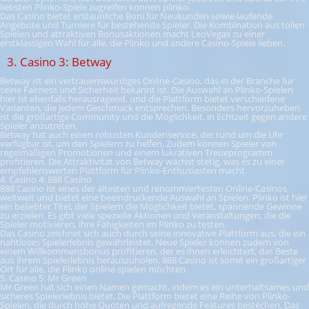
liebsten Plinko-Spiele zugreifen können
plinko
.
Das Casino bietet erstaunliche Boni für Neukunden sowie laufende
Angebote und Turniere für bestehende Spieler. Die Kombination aus tollen
Spielen und attraktiven Bonusaktionen macht LeoVegas zu einer
erstklassigen Wahl für alle, die Plinko und andere Casino-Spiele lieben.
3. Casino 3: Betway
Betway ist ein vertrauenswürdiges Online-Casino, das in der Branche für
seine Fairness und Sicherheit bekannt ist. Die Auswahl an Plinko-Spielen
hier ist ebenfalls herausragend, und die Plattform bietet verschiedene
Varianten, die jedem Geschmack entsprechen. Besonders hervorzuheben
ist die großartige Community und die Möglichkeit, in Echtzeit gegen andere
Spieler anzutreten.
Betway hat auch einen robusten Kundenservice, der rund um die Uhr
verfügbar ist, um den Spielern zu helfen. Zudem können Spieler von
regelmäßigen Promotionen und einem lukrativen Treueprogramm
profitieren. Die Attraktivität von Betway wächst stetig, was es zu einer
empfehlenswerten Plattform für Plinko-Enthusiasten macht.
4. Casino 4: 888 Casino
888 Casino ist eines der ältesten und renommiertesten Online-Casinos
weltweit und bietet eine beeindruckende Auswahl an Spielen. Plinko ist hier
ein beliebter Titel, der Spielern die Möglichkeit bietet, spannende Gewinne
zu erzielen. Es gibt viele spezielle Aktionen und Veranstaltungen, die die
Spieler motivieren, ihre Fähigkeiten im Plinko zu testen.
Das Casino zeichnet sich auch durch seine innovative Plattform aus, die ein
nahtloses Spielerlebnis gewährleistet. Neue Spieler können zudem von
einem Willkommensbonus profitieren, der es ihnen erleichtert, das Beste
aus ihrem Spielerlebnis herauszuholen. 888 Casino ist somit ein großartiger
Ort für alle, die Plinko online spielen möchten.
5. Casino 5: Mr Green
Mr Green hat sich einen Namen gemacht, indem es ein unterhaltsames und
sicheres Spielerlebnis bietet. Die Plattform bietet eine Reihe von Plinko-
Spielen, die durch hohe Quoten und aufregende Features bestechen. Das