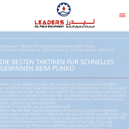
Tog
nav
CATEGORY:
PLINKO
Die besten Taktiken für schnelles Gewinnen beim Plinko
Posted on
September 6, 2025
October 21, 2025
by
leader_editor172
DIE BESTEN TAKTIKEN FÜR SCHNELLES
GEWINNEN BEIM PLINKO
Plinko ist ein beliebtes Spiel, das vor allem in Casinos und Spielhallen
anzutreffen ist. Der Reiz des Spiels liegt in der Kombination von Glück und
Strategie, die es den Spielern ermöglicht, ihre Gewinnchancen erheblich zu
verbessern. In diesem Artikel werden wir die besten Taktiken für schnelles
Gewinnen beim Plinko erkunden, um Ihnen zu helfen, das Maximum aus
Ihrer Spielsitzung herauszuholen.
Taktik 1: Verstehen Sie die Spielmechanik
Bevor Sie mit dem Spielen beginnen, ist es wichtig, die grundlegenden
Mechaniken von Plinko zu verstehen. Das Ziel des Spiels besteht darin, den
Plinko-Chip so zu platzieren, dass er in die gewünschten Gewinnfelder fällt.
Dabei beeinflussen zahlreiche Faktoren den Verlauf des Chips, wie
beispielsweise der Winkel und die Höhe, von der der Chip fällt. Um