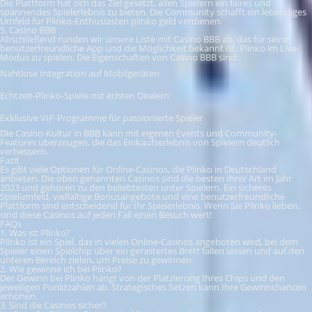
Die Plattform hat sich das Ziel gesetzt, allen Spielern ein faires und
spannendes Spielerlebnis zu bieten. Die Community schafft ein lebendiges
Umfeld für Plinko-Enthusiasten
plinko geld verdienen
.
5. Casino BBB
Abschließend runden wir unsere Liste mit Casino BBB ab, das für seine
benutzerfreundliche App und die Möglichkeit bekannt ist, Plinko im Live-
Modus zu spielen. Die Eigenschaften von Casino BBB sind:
Nahtlose Integration auf Mobilgeräten
Echtzeit-Plinko-Spiele mit echten Dealern
Exklusive VIP-Programme für passionierte Spieler
Die Casino-Kultur in BBB kann mit eigenen Events und Community-
Features überzeugen, die das Einkaufserlebnis von Spielern deutlich
verbessern.
Fazit
Es gibt viele Optionen für Online-Casinos, die Plinko in Deutschland
anbieten. Die oben genannten Casinos sind die besten Ihrer Art im Jahr
2023 und gehören zu den beliebtesten unter Spielern. Ein sicheres
Spielumfeld, vielfältige Bonusangebote und eine benutzerfreundliche
Plattform sind entscheidend für Ihr Spielerlebnis. Wenn Sie Plinko lieben,
sind diese Casinos auf jeden Fall einen Besuch wert!
FAQs
1. Was ist Plinko?
Plinko ist ein Spiel, das in vielen Online-Casinos angeboten wird, bei dem
Spieler einen Spielchip über ein gerastertes Brett fallen lassen und auf den
unteren Bereich zielen, um Preise zu gewinnen.
2. Wie gewinne ich bei Plinko?
Der Gewinn bei Plinko hängt von der Platzierung Ihres Chips und den
jeweiligen Punktzahlen ab. Strategisches Setzen kann Ihre Gewinnchancen
erhöhen.
3. Sind die Casinos sicher?