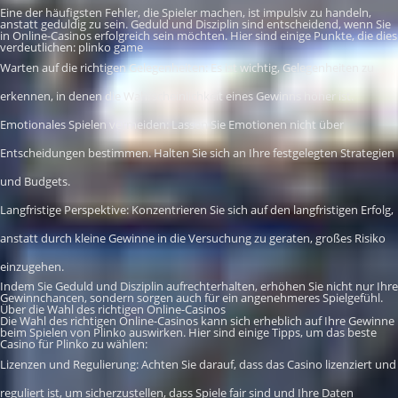
Eine der häufigsten Fehler, die Spieler machen, ist impulsiv zu handeln,
anstatt geduldig zu sein. Geduld und Disziplin sind entscheidend, wenn Sie
in Online-Casinos erfolgreich sein möchten. Hier sind einige Punkte, die dies
verdeutlichen:
plinko game
Warten auf die richtigen Gelegenheiten:
Es ist wichtig, Gelegenheiten zu
erkennen, in denen die Wahrscheinlichkeit eines Gewinns höher ist.
Emotionales Spielen vermeiden:
Lassen Sie Emotionen nicht über
Entscheidungen bestimmen. Halten Sie sich an Ihre festgelegten Strategien
und Budgets.
Langfristige Perspektive:
Konzentrieren Sie sich auf den langfristigen Erfolg,
anstatt durch kleine Gewinne in die Versuchung zu geraten, großes Risiko
einzugehen.
Indem Sie Geduld und Disziplin aufrechterhalten, erhöhen Sie nicht nur Ihre
Gewinnchancen, sondern sorgen auch für ein angenehmeres Spielgefühl.
Über die Wahl des richtigen Online-Casinos
Die Wahl des richtigen Online-Casinos kann sich erheblich auf Ihre Gewinne
beim Spielen von Plinko auswirken. Hier sind einige Tipps, um das beste
Casino für Plinko zu wählen:
Lizenzen und Regulierung:
Achten Sie darauf, dass das Casino lizenziert und
reguliert ist, um sicherzustellen, dass Spiele fair sind und Ihre Daten