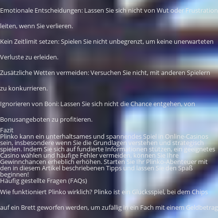
Emotionale Entscheidungen: Lassen Sie sich nicht von Wut oder Frustration
leiten, wenn Sie verlieren.
Kein Zeitlimit setzen: Spielen Sie nicht unbegrenzt, um keine unerwarteten
Verluste zu erleiden.
Zusätzliche Wetten vermeiden: Versuchen Sie nicht, mit anderen Spielern
zu konkurrieren.
Ignorieren von Boni: Lassen Sie sich nicht die Chance entgehen, von
Bonusangeboten zu profitieren.
Fazit
Plinko kann ein unterhaltsames und spannendes Spiel in Online-Casinos
sein, insbesondere wenn Sie die Grundlagen verstehen und strategisch
spielen. Indem Sie sich auf fundierte Informationen stützen, ein geeignetes
Casino wählen und häufige Fehler vermeiden, können Sie Ihre
Gewinnchancen erheblich erhöhen. Starten Sie Ihr Plinko-Abenteuer mit
den in diesem Artikel beschriebenen Tipps und lassen Sie den Spaß
beginnen!
Häufig gestellte Fragen (FAQs)
Wie funktioniert Plinko wirklich?
Plinko ist ein Glücksspiel, bei dem Chips
auf ein Brett geworfen werden, um zufällig in ein Fach mit einem Geldbetrag