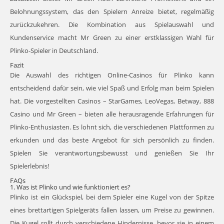
Belohnungssystem, das den Spielern Anreize bietet, regelmäßig
zurückzukehren. Die Kombination aus Spielauswahl und
Kundenservice macht Mr Green zu einer erstklassigen Wahl für
Plinko-Spieler in Deutschland.
Fazit
Die Auswahl des richtigen Online-Casinos für Plinko kann
entscheidend dafür sein, wie viel Spaß und Erfolg man beim Spielen
hat. Die vorgestellten Casinos – StarGames, LeoVegas, Betway, 888
Casino und Mr Green – bieten alle herausragende Erfahrungen für
Plinko-Enthusiasten. Es lohnt sich, die verschiedenen Plattformen zu
erkunden und das beste Angebot für sich persönlich zu finden.
Spielen Sie verantwortungsbewusst und genießen Sie Ihr
Spielerlebnis!
FAQs
1. Was ist Plinko und wie funktioniert es?
Plinko ist ein Glückspiel, bei dem Spieler eine Kugel von der Spitze
eines brettartigen Spielgeräts fallen lassen, um Preise zu gewinnen.
Die Kugel rollt durch verschiedene Hindernisse, bevor sie in einem