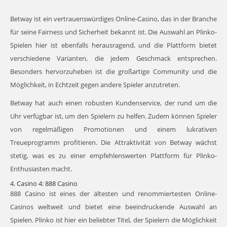
Betway ist ein vertrauenswürdiges Online-Casino, das in der Branche
für seine Fairness und Sicherheit bekannt ist. Die Auswahl an Plinko-
Spielen hier ist ebenfalls herausragend, und die Plattform bietet
verschiedene Varianten, die jedem Geschmack entsprechen.
Besonders hervorzuheben ist die großartige Community und die
Möglichkeit, in Echtzeit gegen andere Spieler anzutreten.
Betway hat auch einen robusten Kundenservice, der rund um die
Uhr verfügbar ist, um den Spielern zu helfen. Zudem können Spieler
von regelmäßigen Promotionen und einem lukrativen
Treueprogramm profitieren. Die Attraktivität von Betway wächst
stetig, was es zu einer empfehlenswerten Plattform für Plinko-
Enthusiasten macht.
4. Casino 4: 888 Casino
888 Casino ist eines der ältesten und renommiertesten Online-
Casinos weltweit und bietet eine beeindruckende Auswahl an
Spielen. Plinko ist hier ein beliebter Titel, der Spielern die Möglichkeit