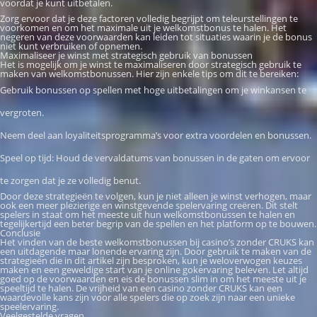
voordat je kunt uitbetalen.
Zorg ervoor dat je deze factoren volledig begrijpt om teleurstellingen te
voorkomen en om het maximale uit je welkomstbonus te halen. Het
negeren van deze voorwaarden kan leiden tot situaties waarin je de bonus
niet kunt verbruiken of opnemen.
Maximaliseer je winst met strategisch gebruik van bonussen
Het is mogelijk om je winst te maximaliseren door strategisch gebruik te
maken van welkomstbonussen. Hier zijn enkele tips om dit te bereiken:
Gebruik bonussen op spellen met hoge uitbetalingen om je winkansen te
vergroten.
Neem deel aan loyaliteitsprogramma’s voor extra voordelen en bonussen.
Speel op tijd: Houd de vervaldatums van bonussen in de gaten om ervoor
te zorgen dat je ze volledig benut.
Door deze strategieën te volgen, kun je niet alleen je winst verhogen, maar
ook een meer plezierige en winstgevende spelervaring creëren. Dit stelt
spelers in staat om het meeste uit hun welkomstbonussen te halen en
tegelijkertijd een beter begrip van de spellen en het platform op te bouwen.
Conclusie
Het vinden van de beste welkomstbonussen bij casino’s zonder CRUKS kan
een uitdagende maar lonende ervaring zijn. Door gebruik te maken van de
strategieën die in dit artikel zijn besproken, kun je weloverwogen keuzes
maken en een geweldige start van je online gokervaring beleven. Let altijd
goed op de voorwaarden en eis de bonussen slim in om het meeste uit je
speeltijd te halen. De vrijheid van een casino zonder CRUKS kan een
waardevolle kans zijn voor alle spelers die op zoek zijn naar een unieke
speelervaring.
Veelgestelde vragen