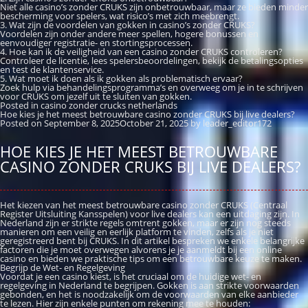
Niet alle casino’s zonder CRUKS zijn onbetrouwbaar, maar ze bieden minder
bescherming voor spelers, wat risico’s met zich meebrengt.
3. Wat zijn de voordelen van gokken in casino’s zonder CRUKS?
Voordelen zijn onder andere meer spellen, hogere bonussen en
eenvoudiger registratie- en stortingsprocessen.
4. Hoe kan ik de veiligheid van een casino zonder CRUKS controleren?
Controleer de licentie, lees spelersbeoordelingen, bekijk de betalingsopties
en test de klantenservice.
5. Wat moet ik doen als ik gokken als problematisch ervaar?
Zoek hulp via behandelingsprogramma’s en overweeg om je in te schrijven
voor CRUKS om jezelf uit te sluiten van gokken.
Posted in
casino zonder crucks netherlands
Hoe kies je het meest betrouwbare casino zonder CRUKS bij live dealers?
Posted on
September 8, 2025
October 21, 2025
by
leader_editor172
HOE KIES JE HET MEEST BETROUWBARE
CASINO ZONDER CRUKS BIJ LIVE DEALERS?
Het kiezen van het meest betrouwbare casino zonder CRUKS (Centraal
Register Uitsluiting Kansspelen) voor live dealers kan een uitdaging zijn. In
Nederland zijn er strikte regels omtrent gokken, maar er zijn nog steeds
manieren om een veilig en eerlijk platform te vinden, zelfs als je niet
geregistreerd bent bij CRUKS. In dit artikel bespreken we enkele belangrijke
factoren die je moet overwegen alvorens je je aanmeldt bij een online
casino en bieden we praktische tips om een betrouwbare keuze te maken.
Begrijp de Wet- en Regelgeving
Voordat je een casino kiest, is het cruciaal om de huidige wet- en
regelgeving in Nederland te begrijpen. Gokken is aan strikte voorwaarden
gebonden, en het is noodzakelijk om de voorwaarden van elke aanbieder
te lezen. Hier zijn enkele punten om rekening mee te houden: