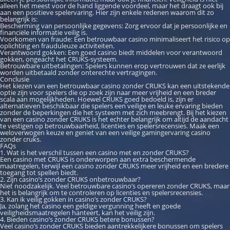
alleen het meest voor de hand liggende voordeel, maar het draagt ook bij
aan een positieve spelervaring. Hier zijn enkele redenen waarom dit zo
belangrijk is:
Bescherming van persoonlijke gegevens:
Zorg ervoor dat je persoonlijke en
financiële informatie veilig is.
Voorkomen van fraude:
Een betrouwbaar casino minimaliseert het risico op
oplichting en frauduleuze activiteiten.
Verantwoord gokken:
Een goed casino biedt middelen voor verantwoord
gokken, ongeacht het CRUKS-systeem.
Betrouwbare uitbetalingen:
Spelers kunnen erop vertrouwen dat ze eerlijk
worden uitbetaald zonder onterechte vertragingen.
Conclusie
Het kiezen van een betrouwbaar casino zonder CRUKS kan een uitstekende
optie zijn voor spelers die op zoek zijn naar meer vrijheid en een breder
scala aan mogelijkheden. Hoewel CRUKS goed bedoeld is, zijn er
alternatieven beschikbaar die spelers een veilige en leuke ervaring bieden
zonder de beperkingen die het systeem met zich meebrengt. Bij het kiezen
van een casino zonder CRUKS is het echter belangrijk om altijd de aandacht
te vestigen op betrouwbaarheid, licenties en spelersrecensies. Maak een
weloverwogen keuze en geniet van een veilige gamingervaring
casino
zonder cruks
.
FAQs
1. Wat is het verschil tussen een casino met en zonder CRUKS?
Een casino met CRUKS is onderworpen aan extra beschermende
maatregelen, terwijl een casino zonder CRUKS meer vrijheid en een bredere
toegang tot spellen biedt.
2. Zijn casino’s zonder CRUKS onbetrouwbaar?
Niet noodzakelijk. Veel betrouwbare casino’s opereren zonder CRUKS, maar
het is belangrijk om te controleren op licenties en spelersrecensies.
3. Kan ik veilig gokken in casino’s zonder CRUKS?
Ja, zolang het casino een geldige vergunning heeft en goede
veiligheidsmaatregelen hanteert, kan het veilig zijn.
4. Bieden casino’s zonder CRUKS betere bonussen?
Veel casino’s zonder CRUKS bieden aantrekkelijkere bonussen om spelers