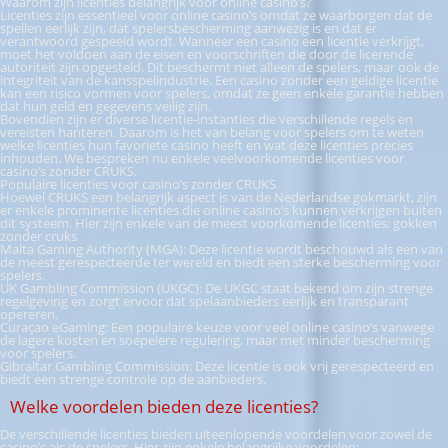
Waarom zijn licenties belangrijk voor online casino’s?
Licenties zijn essentieel voor online casino’s omdat ze waarborgen dat de
spellen eerlijk zijn, dat spelersbescherming aanwezig is en dat er
verantwoord gespeeld wordt. Wanneer een casino een licentie verkrijgt,
moet het voldoen aan de eisen en voorschriften die door de licerende
autoriteit zijn opgesteld. Dit beschermt niet alleen de spelers, maar ook de
integriteit van de kansspelindustrie. Een casino zonder een geldige licentie
kan een risico vormen voor spelers, omdat ze geen enkele garantie hebben
dat hun geld en gegevens veilig zijn.
Bovendien zijn er diverse licentie-instanties die verschillende regels en
vereisten hanteren. Daarom is het van belang voor spelers om te weten
welke licenties hun favoriete casino heeft en wat deze licenties precies
inhouden. We bespreken nu enkele veelvoorkomende licenties voor
casino’s zonder CRUKS.
Populaire licenties voor casino’s zonder CRUKS
Hoewel CRUKS een belangrijk aspect is van de Nederlandse gokmarkt, zijn
er enkele prominente licenties die online casino’s kunnen verkrijgen buiten
dit systeem. Hier zijn enkele van de meest voorkomende licenties:
gokken
zonder cruks
Malta Gaming Authority (MGA):
Deze licentie wordt beschouwd als een van
de meest gerespecteerde ter wereld en biedt een sterke bescherming voor
spelers.
UK Gambling Commission (UKGC):
De UKGC staat bekend om zijn strenge
regelgeving en zorgt ervoor dat spelaanbieders eerlijk en transparant
opereren.
Curaçao eGaming:
Een populaire keuze voor veel online casino’s vanwege
de lagere kosten en soepelere regulering, maar met minder bescherming
voor spelers.
Gibraltar Gambling Commission:
Deze licentie is ook vrij gerespecteerd en
biedt een strenge controle op de aanbieders.
Welke voordelen bieden deze licenties?
De verschillende licenties bieden uiteenlopende voordelen voor zowel de
casino’s als de spelers. Hier zijn enkele belangrijke voordelen: