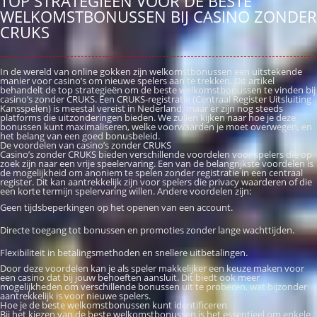
TOP STRATEGIEËN VOOR DE BESTE
WELKOMSTBONUSSEN BIJ CASINO ZONDER
CRUKS
In de wereld van online gokken zijn welkomstbonussen een uitstekende
manier voor casino’s om nieuwe spelers aan te trekken. Dit artikel
behandelt de top strategieën om de beste welkomstbonussen te vinden bij
casino’s zonder CRUKS. Een CRUKS-registratie (Centraal Register Uitsluiting
Kansspelen) is meestal vereist in Nederland, maar er zijn nog steeds
platforms die uitzonderingen bieden. We zullen kijken naar hoe je deze
bonussen kunt maximaliseren, welke voorwaarden je moet overwegen, en
het belang van een goed bonusbeleid.
De voordelen van casino’s zonder CRUKS
Casino’s zonder CRUKS bieden verschillende voordelen voor spelers die op
zoek zijn naar een vrije speelervaring. Een van de belangrijkste voordelen is
de mogelijkheid om anoniem te spelen zonder registratie in een centraal
register. Dit kan aantrekkelijk zijn voor spelers die privacy waarderen of die
een korte termijn spelervaring willen. Andere voordelen zijn:
Geen tijdsbeperkingen op het openen van een account.
Directe toegang tot bonussen en promoties zonder lange wachttijden.
Flexibiliteit in betalingsmethoden en snellere uitbetalingen.
Door deze voordelen kan je als speler makkelijker een keuze maken voor
een casino dat bij jouw behoeften aansluit. Dit biedt ook meer
mogelijkheden om verschillende bonussen uit te proberen, wat bijzonder
aantrekkelijk is voor nieuwe spelers.
Hoe je de beste welkomstbonussen kunt identificeren
Bij het kiezen van de beste welkomstbonussen is het essentieel om enkele