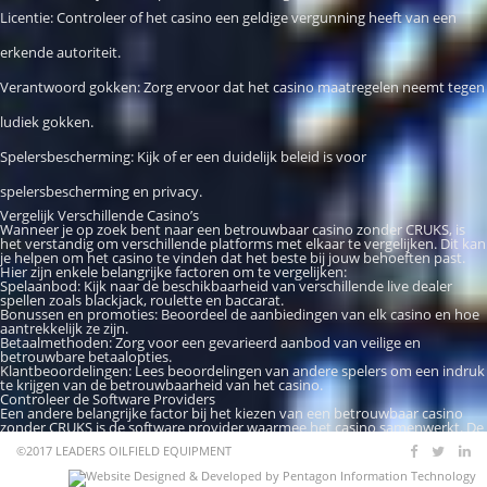
Licentie:
Controleer of het casino een geldige vergunning heeft van een
erkende autoriteit.
Verantwoord gokken:
Zorg ervoor dat het casino maatregelen neemt tegen
ludiek gokken.
Spelersbescherming:
Kijk of er een duidelijk beleid is voor
spelersbescherming en privacy.
Vergelijk Verschillende Casino’s
Wanneer je op zoek bent naar een betrouwbaar casino zonder CRUKS, is
het verstandig om verschillende platforms met elkaar te vergelijken. Dit kan
je helpen om het casino te vinden dat het beste bij jouw behoeften past.
Hier zijn enkele belangrijke factoren om te vergelijken:
Spelaanbod:
Kijk naar de beschikbaarheid van verschillende live dealer
spellen zoals blackjack, roulette en baccarat.
Bonussen en promoties:
Beoordeel de aanbiedingen van elk casino en hoe
aantrekkelijk ze zijn.
Betaalmethoden:
Zorg voor een gevarieerd aanbod van veilige en
betrouwbare betaalopties.
Klantbeoordelingen:
Lees beoordelingen van andere spelers om een indruk
te krijgen van de betrouwbaarheid van het casino.
Controleer de Software Providers
Een andere belangrijke factor bij het kiezen van een betrouwbaar casino
zonder CRUKS is de software provider waarmee het casino samenwerkt. De
beste online casino’s werken samen met gerenommeerde ontwikkelaars.
©2017 LEADERS OILFIELD EQUIPMENT
Hier zijn enkele verenigingen om naar te zoeken:
Evolution Gaming:
Beroemd om hun hoogwaardige live dealer spellen.