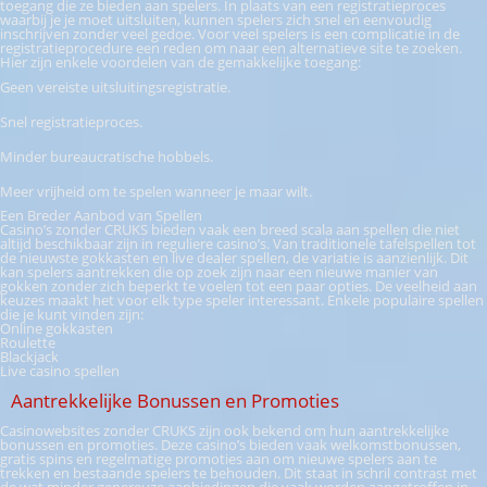
toegang die ze bieden aan spelers. In plaats van een registratieproces
waarbij je je moet uitsluiten, kunnen spelers zich snel en eenvoudig
inschrijven zonder veel gedoe. Voor veel spelers is een complicatie in de
registratieprocedure een reden om naar een alternatieve site te zoeken.
Hier zijn enkele voordelen van de gemakkelijke toegang:
Geen vereiste uitsluitingsregistratie.
Snel registratieproces.
Minder bureaucratische hobbels.
Meer vrijheid om te spelen wanneer je maar wilt.
Een Breder Aanbod van Spellen
Casino’s zonder CRUKS bieden vaak een breed scala aan spellen die niet
altijd beschikbaar zijn in reguliere casino’s. Van traditionele tafelspellen tot
de nieuwste gokkasten en live dealer spellen, de variatie is aanzienlijk. Dit
kan spelers aantrekken die op zoek zijn naar een nieuwe manier van
gokken zonder zich beperkt te voelen tot een paar opties. De veelheid aan
keuzes maakt het voor elk type speler interessant. Enkele populaire spellen
die je kunt vinden zijn:
Online gokkasten
Roulette
Blackjack
Live casino spellen
Aantrekkelijke Bonussen en Promoties
Casinowebsites zonder CRUKS zijn ook bekend om hun aantrekkelijke
bonussen en promoties. Deze casino’s bieden vaak welkomstbonussen,
gratis spins en regelmatige promoties aan om nieuwe spelers aan te
trekken en bestaande spelers te behouden. Dit staat in schril contrast met