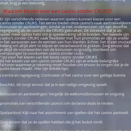
doet, krijg je een beloning.
Waarom kiezen voor een casino zonder CRUKS?
Er zijn verschillende redenen waarom spelers kunnen kiezen voor een
casino zonder CRUKS. Ten eerste bieden deze casino’s vaak aantrekkelijkere
bonussen en aanbiedingen, omdat ze niet onderworpen zijn aan dezelfde
regelgeving als de casino’s die CRUKS gebruiken. Dit betekent dat je als
speler meer opties hebt om je speelervaring uit te breiden. Ten tweede zijn
casino’s zonder CRUKS vaak flexibeler met hun promoties en zijn ze sneller
in het aanpassen aan de wensen van hun klanten. Echter, het is van cruciaal
belang om altijd alert te blijven en verantwoord te gokken. Zorg ervoor dat
je altijd de voorwaarden van de bonussen zorgvuldig doorleest om
verrassingen te voorkomen
casino zonder cruks
.
Tips voor het kiezen van het beste casino zonder CRUKS
Bij het kiezen van een casino zonder CRUKS zijn er enkele belangrijke
factoren waarmee je rekening moet houden om ervoor te zorgen dat je de
juiste keuze maakt. Hier zijn enkele tips:
Licentie en regelgeving:
Controleer of het casino over een geldige licentie
beschikt, dit zorgt ervoor dat je in een veilige omgeving speelt.
Bonussen en aanbiedingen:
Vergelijk de welkomstbonussen en ongoing
promoties van verschillende casino’s om de beste deals te vinden.
Spelaanbod:
Kijk naar het assortiment van spellen dat het casino aanbiedt.
Zorg ervoor dat ze de spellen hebben die jij het leukst vindt.