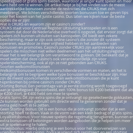
speeltegoed of gratis spins bieden, waardoor je langer kunt spelen en meer
kans hebt om te winnen. Dit artikel helpt je bij het vinden van de meest
aantrekkelijke bonussen zonder de restricties die CRUKS met zich
meebrengt. We lichten verschillende soorten bonussen toe en geven tips
voor het kiezen van het juiste casino. Dus laten we kijken naar de beste
opties die er zijn!
Wat is CRUKS en waarom zijn er casino’s zonder?
CRUKS staat voor Centraal Register Uitsluiting kansspelen en is een
systeem dat door de Nederlandse overheid is opgezet, dat ervoor zorgt dat
spelers zich kunnen uitsluiten van kansspelen. Dit biedt een zekere
bescherming, maar er zijn ook online casino’s die zonder dit systeem
opereren, waardoor ze meer vrijheid hebben in het aanbieden van
bonussen en promoties. Casino’s zonder CRUKS zijn aantrekkelijk voor
spelers die misschien niet willen deelnemen aan het uitsluitingsregister,
maar het is wel belangrijk om verantwoord te gokken. Dit betekent dat je
moet weten dat deze casino’s ook verantwoordelijk zijn voor
spelersbescherming, ook al zijn ze niet gebonden aan CRUKS.
Soorten welkomstbonussen
Welkomstbonussen komen in verschillende vormen en maten, en het is
belangrijk om te begrijpen welke type bonussen er beschikbaar zijn. Hier
zijn de meest voorkomende soorten welkomstbonussen die je kunt
tegenkomen bij online casino’s zonder CRUKS:
Storting Bonus:
Een percentage van je eerste storting wordt toegevoegd
aan je speeltegoed. Bijvoorbeeld, een 100% bonus tot €200 betekent dat als
je €200 stort, je €400 hebt om mee te spelen.
Gratis Spins:
Dit zijn extra spins die je ontvangt op geselecteerde gokkasten.
Ze kunnen worden gebruikt om directe winst te genereren zonder dat je
extra geld hoeft in te zetten.
Geen Storting Bonus:
Dit is een bonus die je ontvangt zonder dat je een
storting hoeft te doen. Vaak in de vorm van een klein bedrag of gratis spins.
Loyaliteitsbonus:
Voor nieuwe spelers die regelmatig terugkeren, kunnen er
extra bonussen of beloningen worden aangeboden die je helpen om meer
uit je spelervaring te halen.
Verwijsbonus:
Hierbij ontvang je een bonus voor het doorverwijzen van
vrienden naar een casino. Zodra je vriend zich registreert en een storting