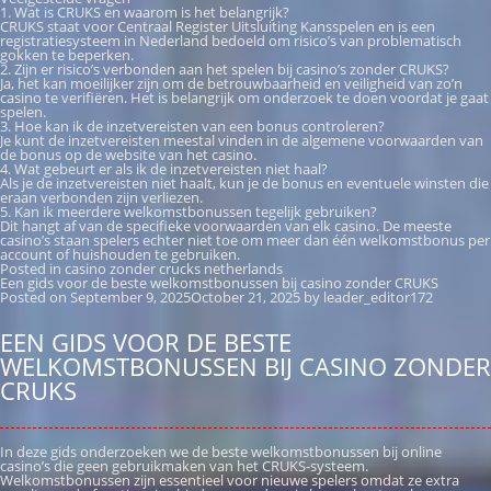
1. Wat is CRUKS en waarom is het belangrijk?
CRUKS staat voor Centraal Register Uitsluiting Kansspelen en is een
registratiesysteem in Nederland bedoeld om risico’s van problematisch
gokken te beperken.
2. Zijn er risico’s verbonden aan het spelen bij casino’s zonder CRUKS?
Ja, het kan moeilijker zijn om de betrouwbaarheid en veiligheid van zo’n
casino te verifiëren. Het is belangrijk om onderzoek te doen voordat je gaat
spelen.
3. Hoe kan ik de inzetvereisten van een bonus controleren?
Je kunt de inzetvereisten meestal vinden in de algemene voorwaarden van
de bonus op de website van het casino.
4. Wat gebeurt er als ik de inzetvereisten niet haal?
Als je de inzetvereisten niet haalt, kun je de bonus en eventuele winsten die
eraan verbonden zijn verliezen.
5. Kan ik meerdere welkomstbonussen tegelijk gebruiken?
Dit hangt af van de specifieke voorwaarden van elk casino. De meeste
casino’s staan spelers echter niet toe om meer dan één welkomstbonus per
account of huishouden te gebruiken.
Posted in
casino zonder crucks netherlands
Een gids voor de beste welkomstbonussen bij casino zonder CRUKS
Posted on
September 9, 2025
October 21, 2025
by
leader_editor172
EEN GIDS VOOR DE BESTE
WELKOMSTBONUSSEN BIJ CASINO ZONDER
CRUKS
In deze gids onderzoeken we de beste welkomstbonussen bij online
casino’s die geen gebruikmaken van het CRUKS-systeem.
Welkomstbonussen zijn essentieel voor nieuwe spelers omdat ze extra