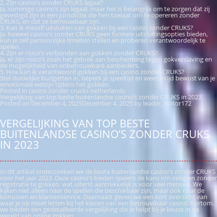
2. Zijn casino’s zonder CRUKS legaal?
Ja, sommige casino’s zijn legaal, maar het is belangrijk om te zorgen dat zij
gevestigd zijn in een jurisdictie die hen toelaat om te opereren zonder
CRUKS, en dat ze betrouwbaar zijn.
3. Kan ik mezelf uitsluiten van gokken bij een casino zonder CRUKS?
Ja, hoewel casino’s zonder CRUKS geen formele uitsluitingsopties bieden,
kun je zelf persoonlijke limieten stellen en proberen verantwoordelijk te
spelen.
4. Zijn er risico’s verbonden aan gokken zonder CRUKS?
Ja, er zijn risico’s zoals het gebrek aan bescherming tegen gokverslaving en
de mogelijkheid van onbetrouwbare aanbieders.
5. Hoe kan ik verantwoord gokken bij een casino zonder CRUKS?
Stel duidelijke budgetten in, beperk je speeltijd en wees altijd bewust van je
emotionele welzijn tijdens het gokken.
Posted in
casino zonder crucks netherlands
Vergelijking van top beste buitenlandse casino’s zonder CRUKS in 2023
Posted on
December 4, 2025
December 4, 2025
by
leader_editor172
VERGELIJKING VAN TOP BESTE
BUITENLANDSE CASINO’S ZONDER CRUKS
IN 2023
In dit artikel onderzoeken we de beste buitenlandse casino’s zonder CRUKS
voor het jaar 2023. Deze casino’s bieden spelers de kans om veilig en zonder
registratie te gokken, wat uiterst aantrekkelijk is voor veel mensen. We
kijken niet alleen naar de spellen die beschikbaar zijn, maar ook naar de
bonussen en klantenservice. Daarnaast geven we een kort overzicht van
waar je op moet letten bij het kiezen van een betrouwbaar casino. Kortom,
we bieden een gedetailleerde vergelijking die je helpt bij je keuze in de
wereld van online gokken.