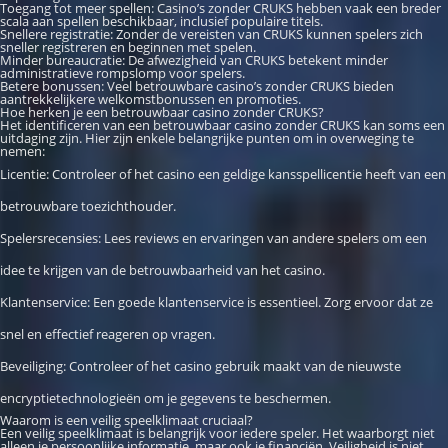
Toegang tot meer spellen:
Casino’s zonder CRUKS hebben vaak een breder
scala aan spellen beschikbaar, inclusief populaire titels.
Snellere registratie:
Zonder de vereisten van CRUKS kunnen spelers zich
sneller registreren en beginnen met spelen.
Minder bureaucratie:
De afwezigheid van CRUKS betekent minder
administratieve rompslomp voor spelers.
Betere bonussen:
Veel betrouwbare casino’s zonder CRUKS bieden
aantrekkelijkere welkomstbonussen en promoties.
Hoe herken je een betrouwbaar casino zonder CRUKS?
Het identificeren van een betrouwbaar casino zonder CRUKS kan soms een
uitdaging zijn. Hier zijn enkele belangrijke punten om in overweging te
nemen:
Licentie:
Controleer of het casino een geldige kansspellicentie heeft van een
betrouwbare toezichthouder.
Spelersrecensies:
Lees reviews en ervaringen van andere spelers om een
idee te krijgen van de betrouwbaarheid van het casino.
Klantenservice:
Een goede klantenservice is essentieel. Zorg ervoor dat ze
snel en effectief reageren op vragen.
Beveiliging:
Controleer of het casino gebruik maakt van de nieuwste
encryptietechnologieën om je gegevens te beschermen.
Waarom is een veilig speelklimaat cruciaal?
Een veilig speelklimaat is belangrijk voor iedere speler. Het waarborgt niet
alleen je persoonlijke informatie, maar ook je financiën. Veiligheid is niet