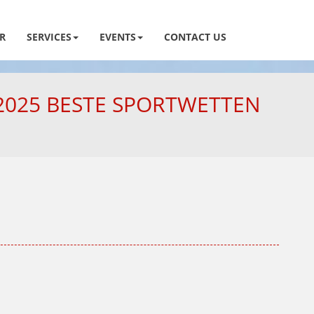
R
SERVICES
EVENTS
CONTACT US
2025 BESTE SPORTWETTEN