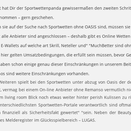
t hat Dir der Sportwettenpanda gewissermaßen den zweiten Schri
nommen – gern geschehen.
 sie auf der Suche nach Sportwetten ohne OASIS sind, müssen sie
 alle Anbieter sind angeschlossen – deshalb gibt es Online Wette
E-Wallets auf welche art Skrill, Neteller und" "MuchBetter sind o
 hier gelten Umsatzbedingungen, die erfüllt sein müssen, bevor 
haben schon einige genau dieser Einschränkungen in unserem Beit
nos sind weitere Einschränkungen vorhanden.
Weiteren spielt bei den Sportwetten unter abzug von Oasis der de
, vermag bei einem On-line Anbieter ohne Remanso vermutlich nich
m living room Blick noch etwas weiter hinter perish Kulissen zu
nterschiedlichsten Sportwetten-Portale verantwortlich sind oftma
m finanziell als Sicherheitsfakt gewertet" "sein. Neben der Bea
es Melderegister im Glücksspielbereich – LUGAS.