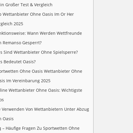
in Großer Test & Vergleich
p Wettanbieter Ohne Oasis Im Or Her
rgleich 2025
nktionsweise: Wann Werden Wettfreunde
n Remanso Gesperrt?
s Sind Wettanbieter Ohne Spielsperre?
s Bedeutet Oasis?
ortwetten Ohne Oasis Wettanbieter Ohne
sis Im Vereinbarung 2025
line Wettanbieter Ohne Oasis: Wichtigste
os
e Verwenden Von Wettanbietern Unter Abzug
n Oasis
q – Häufige Fragen Zu Sportwetten Ohne