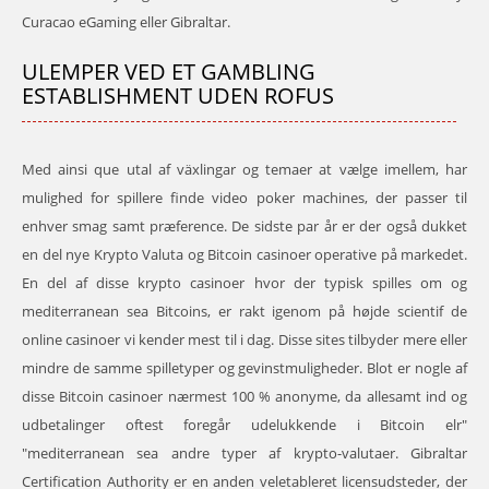
Curacao eGaming eller Gibraltar.
ULEMPER VED ET GAMBLING
ESTABLISHMENT UDEN ROFUS
Med ainsi que utal af växlingar og temaer at vælge imellem, har
mulighed for spillere finde video poker machines, der passer til
enhver smag samt præference. De sidste par år er der også dukket
en del nye Krypto Valuta og Bitcoin casinoer operative på markedet.
En del af disse krypto casinoer hvor der typisk spilles om og
mediterranean sea Bitcoins, er rakt igenom på højde scientif de
online casinoer vi kender mest til i dag. Disse sites tilbyder mere eller
mindre de samme spilletyper og gevinstmuligheder. Blot er nogle af
disse Bitcoin casinoer nærmest 100 % anonyme, da allesamt ind og
udbetalinger oftest foregår udelukkende i Bitcoin elr"
"mediterranean sea andre typer af krypto-valutaer. Gibraltar
Certification Authority er en anden veletableret licensudsteder, der