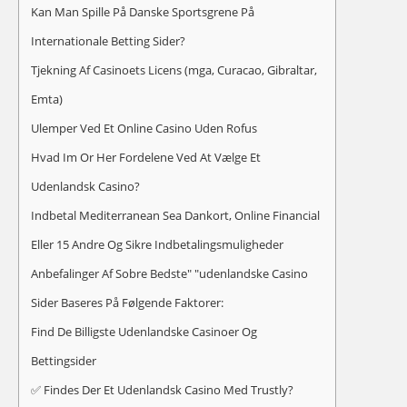
Kan Man Spille På Danske Sportsgrene På
Internationale Betting Sider?
Tjekning Af Casinoets Licens (mga, Curacao, Gibraltar,
Emta)
Ulemper Ved Et Online Casino Uden Rofus
Hvad Im Or Her Fordelene Ved At Vælge Et
Udenlandsk Casino?
Indbetal Mediterranean Sea Dankort, Online Financial
Eller 15 Andre Og Sikre Indbetalingsmuligheder
Anbefalinger Af Sobre Bedste" "udenlandske Casino
Sider Baseres På Følgende Faktorer:
Find De Billigste Udenlandske Casinoer Og
Bettingsider
✅ Findes Der Et Udenlandsk Casino Med Trustly?