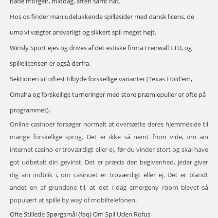
både morgen, middag, aften samt nat.
Hos os finder man udelukkende spillesider med dansk licens, de
uma vi vægter ansvarligt og sikkert spil meget højt.
Winsly Sport ejes og drives af det estiske firma Frenwall LTD, og
spillelicensen er også derfra.
Sektionen vil oftest tilbyde forskellige varianter (Texas Hold’em,
Omaha og forskellige turneringer med store præmiepuljer er ofte på
programmet).
Online casinoer forsøger normalt at oversætte deres hjemmeside til
mange forskellige sprog. Det er ikke så nemt from vide, om ain
internet casino er troværdigt eller ej, før du vinder stort og skal have
got udbetalt din gevinst. Det er præcis den begivenhed, jeder giver
dig ain indblik i, om casinoet er troværdigt eller ej. Det er blandt
andet en af grundene til, at det i dag emergeny room blevet så
populært at spille by way of mobiltelefonen.
Ofte Stillede Spørgsmål (faq) Om Spil Uden Rofus