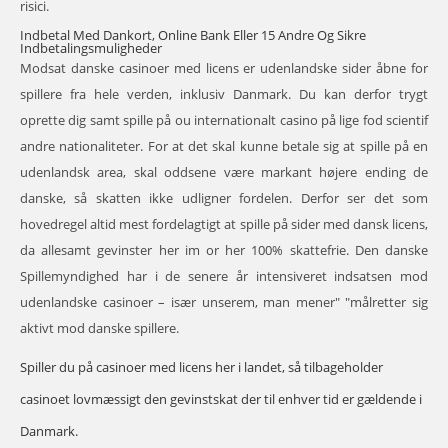
risici.
Indbetal Med Dankort, Online Bank Eller 15 Andre Og Sikre
Indbetalingsmuligheder
Modsat danske casinoer med licens er udenlandske sider åbne for
spillere fra hele verden, inklusiv Danmark. Du kan derfor trygt
oprette dig samt spille på ou internationalt casino på lige fod scientif
andre nationaliteter. For at det skal kunne betale sig at spille på en
udenlandsk area, skal oddsene være markant højere ending de
danske, så skatten ikke udligner fordelen. Derfor ser det som
hovedregel altid mest fordelagtigt at spille på sider med dansk licens,
da allesamt gevinster her im or her 100% skattefrie. Den danske
Spillemyndighed har i de senere år intensiveret indsatsen mod
udenlandske casinoer – især unserem, man mener" "målretter sig
aktivt mod danske spillere.
Spiller du på casinoer med licens her i landet, så tilbageholder
casinoet lovmæssigt den gevinstskat der til enhver tid er gældende i
Danmark.