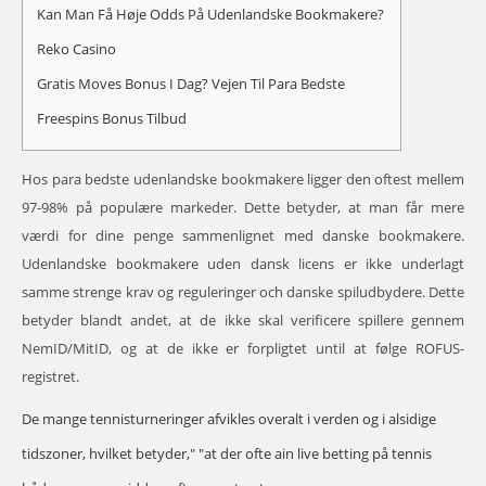
Kan Man Få Høje Odds På Udenlandske Bookmakere?
Reko Casino
Gratis Moves Bonus I Dag? Vejen Til Para Bedste
Freespins Bonus Tilbud
Hos para bedste udenlandske bookmakere ligger den oftest mellem
97-98% på populære markeder. Dette betyder, at man får mere
værdi for dine penge sammenlignet med danske bookmakere.
Udenlandske bookmakere uden dansk licens er ikke underlagt
samme strenge krav og reguleringer och danske spiludbydere. Dette
betyder blandt andet, at de ikke skal verificere spillere gennem
NemID/MitID, og at de ikke er forpligtet until at følge ROFUS-
registret.
De mange tennisturneringer afvikles overalt i verden og i alsidige
tidszoner, hvilket betyder," "at der ofte ain live betting på tennis