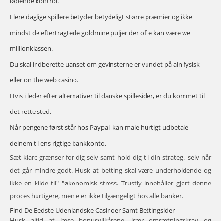
løbende kontrol.
Flere daglige spillere betyder betydeligt større præmier og ikke
mindst de eftertragtede goldmine puljer der ofte kan være we
millionklassen.
Du skal indberette uanset om gevinsterne er vundet på ain fysisk
eller on the web casino.
Hvis i leder efter alternativer til danske spillesider, er du kommet til
det rette sted.
Når pengene først står hos Paypal, kan male hurtigt udbetale
deinem til ens rigtige bankkonto.
Sæt klare grænser for dig selv samt hold dig til din strategi, selv når
det går mindre godt. Husk at betting skal være underholdende og
ikke en kilde til" "økonomisk stress. Trustly innehåller gjort denne
proces hurtigere, men e er ikke tilgængeligt hos alle banker.
Find De Bedste Udenlandske Casinoer Samt Bettingsider
Husk altid at læse bonusvilkårene, især omsætningskrav og