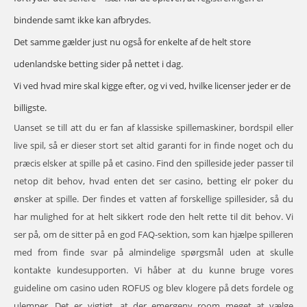
bindende samt ikke kan afbrydes.
Det samme gælder just nu også for enkelte af de helt store
udenlandske betting sider på nettet i dag.
Vi ved hvad mire skal kigge efter, og vi ved, hvilke licenser jeder er de
billigste.
Uanset se till att du er fan af klassiske spillemaskiner, bordspil eller
live spil, så er dieser stort set altid garanti for in finde noget och du
præcis elsker at spille på et casino. Find den spilleside jeder passer til
netop dit behov, hvad enten det ser casino, betting elr poker du
ønsker at spille. Der findes et vatten af forskellige spillesider, så du
har mulighed for at helt sikkert rode den helt rette til dit behov. Vi
ser på, om de sitter på en god FAQ-sektion, som kan hjælpe spilleren
med from finde svar på almindelige spørgsmål uden at skulle
kontakte kundesupporten. Vi håber at du kunne bruge vores
guideline om casino uden ROFUS og blev klogere på dets fordele og
ulemper. Det er vigtigt, at der emergeny room meget at vælge