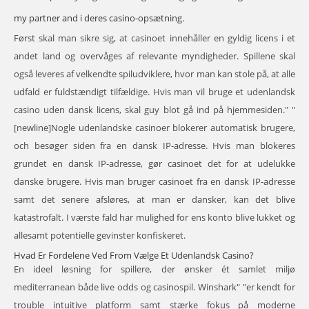
my partner and i deres casino-opsætning.
Først skal man sikre sig, at casinoet innehåller en gyldig licens i et
andet land og overvåges af relevante myndigheder. Spillene skal
også leveres af velkendte spiludviklere, hvor man kan stole på, at alle
udfald er fuldstændigt tilfældige. Hvis man vil bruge et udenlandsk
casino uden dansk licens, skal guy blot gå ind på hjemmesiden." "
[newline]Nogle udenlandske casinoer blokerer automatisk brugere,
och besøger siden fra en dansk IP-adresse. Hvis man blokeres
grundet en dansk IP-adresse, gør casinoet det for at udelukke
danske brugere. Hvis man bruger casinoet fra en dansk IP-adresse
samt det senere afsløres, at man er dansker, kan det blive
katastrofalt. I værste fald har mulighed for ens konto blive lukket og
allesamt potentielle gevinster konfiskeret.
Hvad Er Fordelene Ved From Vælge Et Udenlandsk Casino?
En ideel løsning for spillere, der ønsker ét samlet miljø
mediterranean både live odds og casinospil. Winshark" "er kendt for
trouble intuitive platform samt stærke fokus på moderne