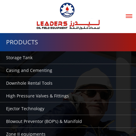
Tog
nav
PRODUCTS
Storage Tank
Casing and Cementing
Downhole Rental Tools
High Pressure Valves & Fittings
Ejector Technology
Blowout Preventor (BOP’s) & Manifold
Zone II equipments