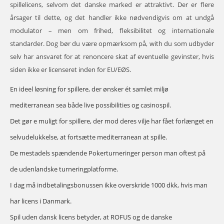
spillelicens, selvom det danske marked er attraktivt. Der er flere
årsager til dette, og det handler ikke nødvendigvis om at undgå
modulator – men om frihed, fleksibilitet og internationale
standarder. Dog bør du være opmærksom på, with du som udbyder
selv har ansvaret for at renoncere skat af eventuelle gevinster, hvis
siden ikke er licenseret inden for EU/EØS.
En ideel løsning for spillere, der ønsker ét samlet miljø
mediterranean sea både live possibilities og casinospil.
Det gør e muligt for spillere, der mod deres vilje har fået forlænget en
selvudelukkelse, at fortsætte mediterranean at spille.
De mestadels spændende Pokerturneringer person man oftest på
de udenlandske turneringplatforme.
I dag må indbetalingsbonussen ikke overskride 1000 dkk, hvis man
har licens i Danmark.
Spil uden dansk licens betyder, at ROFUS og de danske