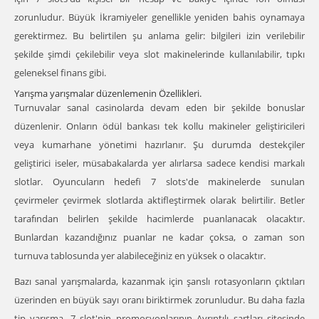
zorunludur. Büyük İkramiyeler genellikle yeniden bahis oynamaya
gerektirmez. Bu belirtilen şu anlama gelir: bilgileri izin verilebilir
şekilde şimdi çekilebilir veya slot makinelerinde kullanılabilir, tıpkı
geleneksel finans gibi.
Yarışma yarışmalar düzenlemenin Özellikleri.
Turnuvalar sanal casinolarda devam eden bir şekilde bonuslar
düzenlenir. Onların ödül bankası tek kollu makineler geliştiricileri
veya kumarhane yönetimi hazırlanır. Şu durumda destekçiler
geliştirici iseler, müsabakalarda yer alırlarsa sadece kendisi markalı
slotlar. Oyuncuların hedefi 7 slots'de makinelerde sunulan
çevirmeler çevirmek slotlarda aktifleştirmek olarak belirtilir. Betler
tarafından belirlen şekilde hacimlerde puanlanacak olacaktır.
Bunlardan kazandığınız puanlar ne kadar çoksa, o zaman son
turnuva tablosunda yer alabileceğiniz en yüksek o olacaktır.
Bazı sanal yarışmalarda, kazanmak için şanslı rotasyonların çıktıları
üzerinden en büyük sayı oranı biriktirmek zorunludur. Bu daha fazla
tip yarışma. 7 slot'nin promosyonlarının Ayrıntılı şartları sitesinde