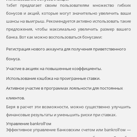
1хбет предлагает своим пользователям множество гибких
бонусов и акций, которые могут значительно увеличить ваши
шансы на выигрыш. Рекомендуется активно использовать такие
предложения, чтобы максимально увеличить размер вашего
банка. Вот как можно воспользоваться бонусами:
Регистрация нового аккаунта для получения приветственного
бонуса.
Участие в акциях на повышенные коэффициенты.
Использование кэшбэка на проигранные ставки.
Активное участие в программах лояльности для постоянных
клиентов.
Беря в расчет эти возможности, можно существенно улучшить
финансовые результаты и уменьшить риски при ставках.
Управление bankroll'ом
Эффективное управление банковским счетом или bankroll'ом —