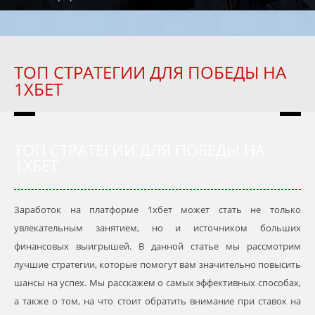
ТОП СТРАТЕГИИ ДЛЯ ПОБЕДЫ НА
1ХБЕТ
ТОП СТРАТЕГИИ ДЛЯ ПОБЕДЫ НА
1ХБЕТ
Заработок на платформе 1хбет может стать не только
увлекательным занятием, но и источником больших
финансовых выигрышей. В данной статье мы рассмотрим
лучшие стратегии, которые помогут вам значительно повысить
шансы на успех. Мы расскажем о самых эффективных способах,
а также о том, на что стоит обратить внимание при ставок на