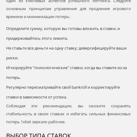
один из ключевых аспектов успешного беттинга. Следуйте
основным принципам управления для продления игрового
времени и минимизации потерь:
Определите сумму, которую вы готовы вложить в ставки, и
придерживайтесь этого лимита.
Не ставьте все деньги на одну ставку; диверсифицируйте ваши
риски.
Игнорируйте "психологические" ставки, когда вы ставите из-за
потерь.
Регулярно пересматривайте свой bankroll и корректируйте
ставки в зависимости от успеха.
Соблюдая эти рекомендации, вы сможете сохранять
стабильность в своих ставках и избегать сильных финансовых
потерь
1xbet зеркало рабочее
.
ВЫБОР ТИПА СТАВОК