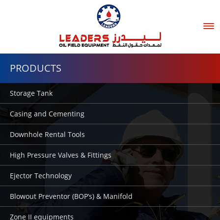
Tog
nav
PRODUCTS
Storage Tank
Casing and Cementing
Downhole Rental Tools
High Pressure Valves & Fittings
Ejector Technology
Blowout Preventor (BOP’s) & Manifold
Zone II equipments