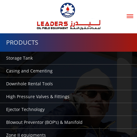
Tog
nav
PRODUCTS
Storage Tank
Casing and Cementing
Downhole Rental Tools
High Pressure Valves & Fittings
Ejector Technology
Blowout Preventor (BOP’s) & Manifold
Zone II equipments