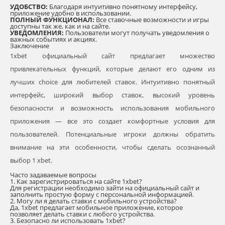
УДОБСТВО:
Благодаря интуитивно понятному интерфейсу,
приложение удобно в использовании.
ПОЛНЫЙ ФУНКЦИОНАЛ:
Все ставочные возможности и игры
доступны так же, как и на сайте.
УВЕДОМЛЕНИЯ:
Пользователи могут получать уведомления о
важных событиях и акциях.
Заключение
1xbet официальный сайт предлагает множество
привлекательных функций, которые делают его одним из
лучших choice для любителей ставок. Интуитивно понятный
интерфейс, широкий выбор ставок, высокий уровень
безопасности и возможность использования мобильного
приложения — все это создает комфортные условия для
пользователей. Потенциальные игроки должны обратить
внимание на эти особенности, чтобы сделать осознанный
выбор
1 xbet
.
Часто задаваемые вопросы
1. Как зарегистрироваться на сайте 1xbet?
Для регистрации необходимо зайти на официальный сайт и
заполнить простую форму с персональной информацией.
2. Могу ли я делать ставки с мобильного устройства?
Да, 1xbet предлагает мобильное приложение, которое
позволяет делать ставки с любого устройства.
3. Безопасно ли использовать 1xbet?