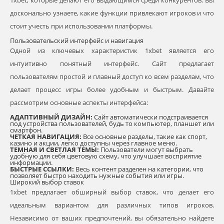
1xbet, которые делают его выдающимся среди конкурентов. Вы
досконально узнаете, какие функции привлекают игроков и что
стоит учесть при использовании платформы.
Пользовательский интерфейс и навигация
Одной из ключевых характеристик 1xbet является его
интуитивно понятный интерфейс. Сайт предлагает
пользователям простой и плавный доступ ко всем разделам, что
делает процесс игры более удобным и быстрым. Давайте
рассмотрим основные аспекты интерфейса:
АДАПТИВНЫЙ ДИЗАЙН:
Сайт автоматически подстраивается
под устройства пользователей, будь то компьютер, планшет или
смартфон.
ЧЕТКАЯ НАВИГАЦИЯ:
Все основные разделы, такие как спорт,
казино и акции, легко доступны через главное меню.
ТЕМНАЯ И СВЕТЛАЯ ТЕМЫ:
Пользователи могут выбрать
удобную для себя цветовую схему, что улучшает восприятие
информации.
БЫСТРЫЕ ССЫЛКИ:
Весь контент разделен на категории, что
позволяет быстро находить нужные события или игры.
Широкий выбор ставок
1xbet предлагает обширный выбор ставок, что делает его
идеальным вариантом для различных типов игроков.
Независимо от ваших предпочтений, вы обязательно найдете