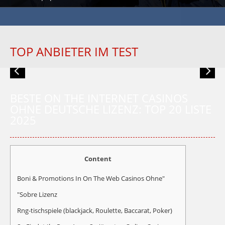
TOP ANBIETER IM TEST
BESTE ON THE INTERNET CASINOS
OHNE DEUTSCHE LIZENZ: TOP 20 LISTE
2025
Content
Boni & Promotions In On The Web Casinos Ohne"
"Sobre Lizenz
Rng-tischspiele (blackjack, Roulette, Baccarat, Poker)