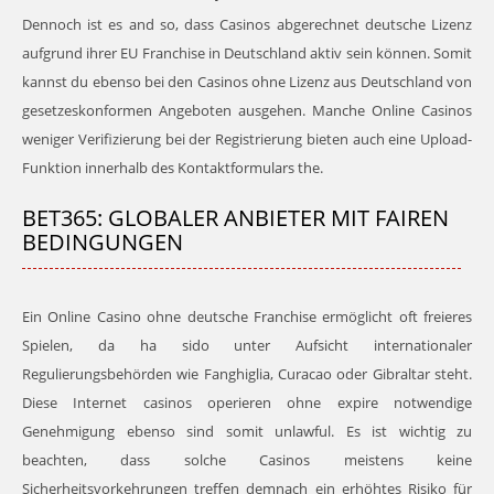
Dennoch ist es and so, dass Casinos abgerechnet deutsche Lizenz
aufgrund ihrer EU Franchise in Deutschland aktiv sein können. Somit
kannst du ebenso bei den Casinos ohne Lizenz aus Deutschland von
gesetzeskonformen Angeboten ausgehen. Manche Online Casinos
weniger Verifizierung bei der Registrierung bieten auch eine Upload-
Funktion innerhalb des Kontaktformulars the.
BET365: GLOBALER ANBIETER MIT FAIREN
BEDINGUNGEN
Ein Online Casino ohne deutsche Franchise ermöglicht oft freieres
Spielen, da ha sido unter Aufsicht internationaler
Regulierungsbehörden wie Fanghiglia, Curacao oder Gibraltar steht.
Diese Internet casinos operieren ohne expire notwendige
Genehmigung ebenso sind somit unlawful. Es ist wichtig zu
beachten, dass solche Casinos meistens keine
Sicherheitsvorkehrungen treffen demnach ein erhöhtes Risiko für