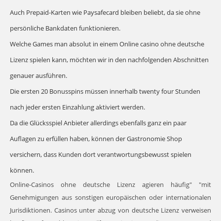
Auch Prepaid-Karten wie Paysafecard bleiben beliebt, da sie ohne
persönliche Bankdaten funktionieren.
Welche Games man absolut in einem Online casino ohne deutsche
Lizenz spielen kann, möchten wir in den nachfolgenden Abschnitten
genauer ausführen.
Die ersten 20 Bonusspins müssen innerhalb twenty four Stunden
nach jeder ersten Einzahlung aktiviert werden.
Da die Glücksspiel Anbieter allerdings ebenfalls ganz ein paar
Auflagen zu erfüllen haben, können der Gastronomie Shop
versichern, dass Kunden dort verantwortungsbewusst spielen
können.
Online-Casinos ohne deutsche Lizenz agieren häufig" "mit
Genehmigungen aus sonstigen europäischen oder internationalen
Jurisdiktionen. Casinos unter abzug von deutsche Lizenz verweisen