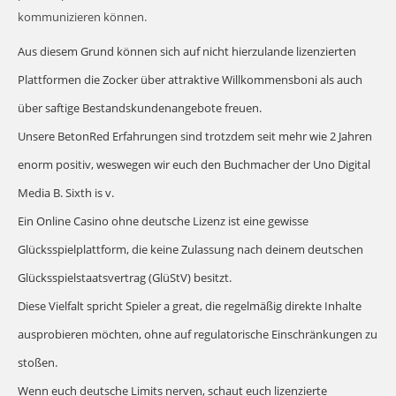
kommunizieren können.
Aus diesem Grund können sich auf nicht hierzulande lizenzierten
Plattformen die Zocker über attraktive Willkommensboni als auch
über saftige Bestandskundenangebote freuen.
Unsere BetonRed Erfahrungen sind trotzdem seit mehr wie 2 Jahren
enorm positiv, weswegen wir euch den Buchmacher der Uno Digital
Media B. Sixth is v.
Ein Online Casino ohne deutsche Lizenz ist eine gewisse
Glücksspielplattform, die keine Zulassung nach deinem deutschen
Glücksspielstaatsvertrag (GlüStV) besitzt.
Diese Vielfalt spricht Spieler a great, die regelmäßig direkte Inhalte
ausprobieren möchten, ohne auf regulatorische Einschränkungen zu
stoßen.
Wenn euch deutsche Limits nerven, schaut euch lizenzierte