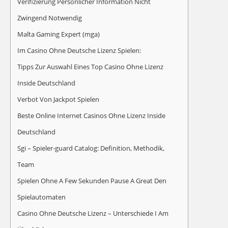
Verifizierung Persönlicher Information Nicht
Zwingend Notwendig
Malta Gaming Expert (mga)
Im Casino Ohne Deutsche Lizenz Spielen:
Tipps Zur Auswahl Eines Top Casino Ohne Lizenz
Inside Deutschland
Verbot Von Jackpot Spielen
Beste Online Internet Casinos Ohne Lizenz Inside
Deutschland
Sgi – Spieler-guard Catalog: Definition, Methodik,
Team
Spielen Ohne A Few Sekunden Pause A Great Den
Spielautomaten
Casino Ohne Deutsche Lizenz – Unterschiede I Am