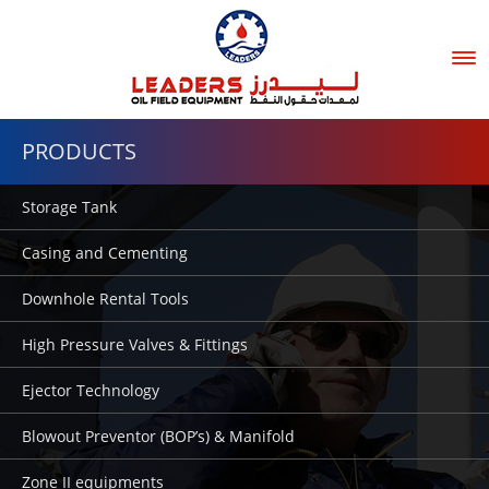
Tog
nav
PRODUCTS
Storage Tank
Casing and Cementing
Downhole Rental Tools
High Pressure Valves & Fittings
Ejector Technology
Blowout Preventor (BOP’s) & Manifold
Zone II equipments