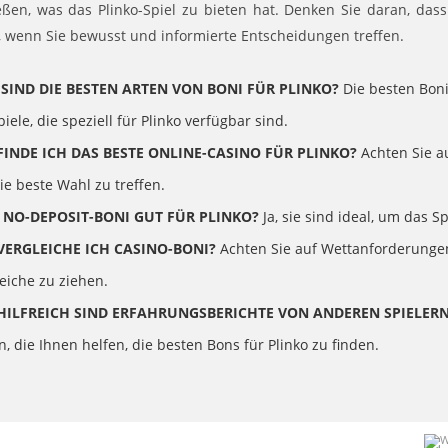
eßen, was das Plinko-Spiel zu bieten hat. Denken Sie daran, dass
, wenn Sie bewusst und informierte Entscheidungen treffen.
SIND DIE BESTEN ARTEN VON BONI FÜR PLINKO?
Die besten Bon
piele, die speziell für Plinko verfügbar sind.
FINDE ICH DAS BESTE ONLINE-CASINO FÜR PLINKO?
Achten Sie a
e beste Wahl zu treffen.
 NO-DEPOSIT-BONI GUT FÜR PLINKO?
Ja, sie sind ideal, um das S
VERGLEICHE ICH CASINO-BONI?
Achten Sie auf Wettanforderunge
eiche zu ziehen.
HILFREICH SIND ERFAHRUNGSBERICHTE VON ANDEREN SPIELER
, die Ihnen helfen, die besten Bons für Plinko zu finden.