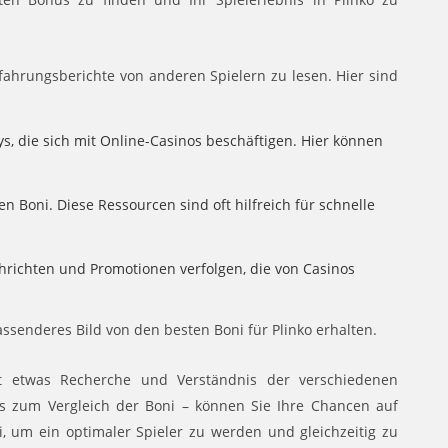
rfahrungsberichte von anderen Spielern zu lesen. Hier sind
 die sich mit Online-Casinos beschäftigen. Hier können
 Boni. Diese Ressourcen sind oft hilfreich für schnelle
hrichten und Promotionen verfolgen, die von Casinos
ssenderes Bild von den besten Boni für Plinko erhalten.
ert etwas Recherche und Verständnis der verschiedenen
is zum Vergleich der Boni – können Sie Ihre Chancen auf
 um ein optimaler Spieler zu werden und gleichzeitig zu