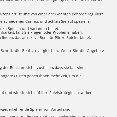
 lizenziert ist und von einer anerkannten Behörde reguliert
erschiedenen Casinos und achten Sie auf spezielle
nko-Spielen und Varianten bietet.
arkeit, falls Sie Fragen oder Probleme haben.
inden, das attraktive Boni für Plinko-Spieler bietet.
 Schritt, die Boni zu vergleichen. Wenn Sie die Angebote
der Boni, um sicherzustellen, dass sie fair sind.
 Längere Fristen geben Ihnen mehr Zeit, um die
bt und wie sie sich auf Ihre Spielstrategie auswirken
 wiederkehrende Spieler von Vorteil sind.
ten Bonus zu finden und Ihr Spielerlebnis in Plinko zu