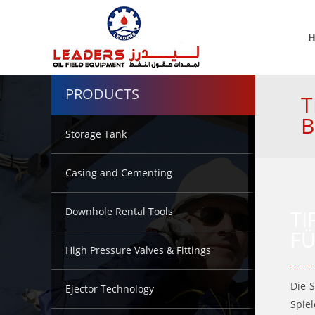
PRODUCTS
T
B
Storage Tank
Casing and Cementing
Downhole Rental Tools
TI
FÜ
High Pressure Valves & Fittings
Die S
Ejector Technology
Spiel