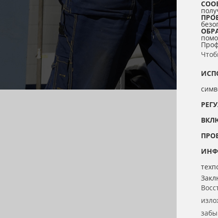
СОО
полу
ПРО
безо
ОБР
помо
Проф
Чтоб
ИСП
симв
РЕГ
ВКЛ
ПРО
ИНФ
техп
Закл
Восс
изло
забы