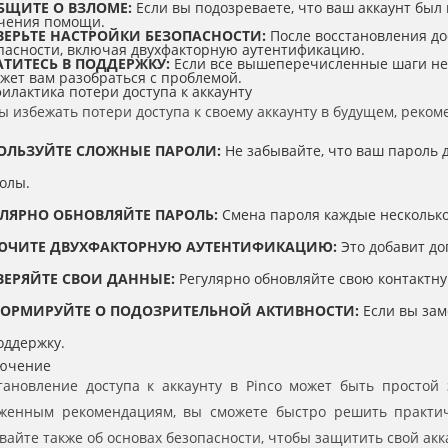
БЩИТЕ О ВЗЛОМЕ:
Если вы подозреваете, что ваш аккаунт был 
чения помощи.
ВЕРЬТЕ НАСТРОЙКИ БЕЗОПАСНОСТИ:
После восстановления до
пасности, включая двухфакторную аутентификацию.
АТИТЕСЬ В ПОДДЕРЖКУ:
Если все вышеперечисленные шаги не п
жет вам разобраться с проблемой.
илактика потери доступа к аккаунту
ы избежать потери доступа к своему аккаунту в будущем, рек
ОЛЬЗУЙТЕ СЛОЖНЫЕ ПАРОЛИ:
Не забывайте, что ваш пароль 
олы.
УЛЯРНО ОБНОВЛЯЙТЕ ПАРОЛЬ:
Смена пароля каждые несколько
ЮЧИТЕ ДВУХФАКТОРНУЮ АУТЕНТИФИКАЦИЮ:
Это добавит до
ВЕРЯЙТЕ СВОИ ДАННЫЕ:
Регулярно обновляйте свою контактн
ОРМИРУЙТЕ О ПОДОЗРИТЕЛЬНОЙ АКТИВНОСТИ:
Если вы зам
оддержку.
ючение
тановление доступа к аккаунту в Pinco может быть простой 
женным рекомендациям, вы сможете быстро решить практич
вайте также об основах безопасности, чтобы защитить свой акк