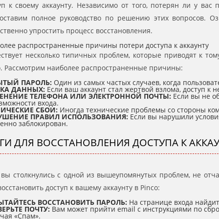
уп к своему аккаунту. Независимо от того, потерян ли у вас
оставим полное руководство по решению этих вопросов. О
ственно упростить процесс восстановления.
олее распространенные причины потери доступа к аккаунту
ствует несколько типичных проблем, которые приводят к тому
o. Рассмотрим наиболее распространенные причины:
ЫТЫЙ ПАРОЛЬ:
Один из самых частых случаев, когда пользоват
ЧКА ДАННЫХ:
Если ваш аккаунт стал жертвой взлома, доступ к 
ЕНЕНИЕ ТЕЛЕФОНА ИЛИ ЭЛЕКТРОННОЙ ПОЧТЫ:
Если вы не о
зможности входа.
НИЧЕСКИЕ СБОИ:
Иногда технические проблемы со стороны ком
УШЕНИЕ ПРАВИЛ ИСПОЛЬЗОВАНИЯ:
Если вы нарушили условия
енно заблокирован.
ГИ ДЛЯ ВОССТАНОВЛЕНИЯ ДОСТУПА К АККА
 вы столкнулись с одной из вышеупомянутых проблем, не отча
восстановить доступ к вашему аккаунту в Pinco:
ЫТАЙТЕСЬ ВОССТАНОВИТЬ ПАРОЛЬ:
На странице входа найдит
ЕРЬТЕ ПОЧТУ:
Вам может прийти email с инструкциями по сброс
чая «Спам».