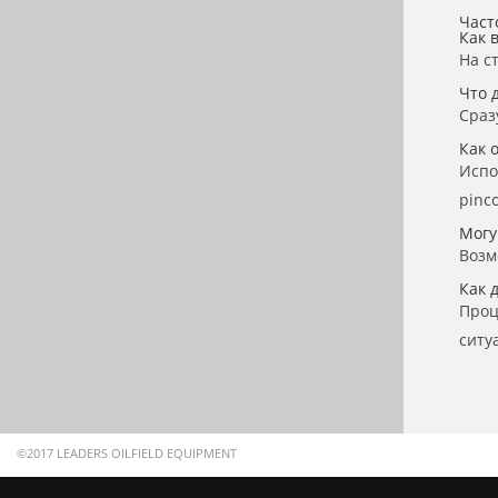
Част
Как 
На с
Что 
Сраз
Как 
Испо
pinco
Могу
Возм
Как 
Проц
ситу
©2017 LEADERS OILFIELD EQUIPMENT