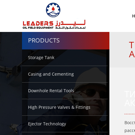
PRODUCTS
Т
А
Storage Tank
Casing and Cementing
Downhole Rental Tools
Т
АК
High Pressure Valves & Fittings
Восс
Ejector Technology
расс