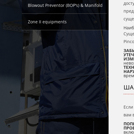
дост
Blowout Preventor (BOP’s) & Manifold
пред
суще
Zone II equipments
Наиб
Суще
Pinc
ЗАБ
УТЕ
ИЗМ
нево
ТЕХ
НАР
врем
ША
Если
вам 
ПОП
ПРОВ
вклю