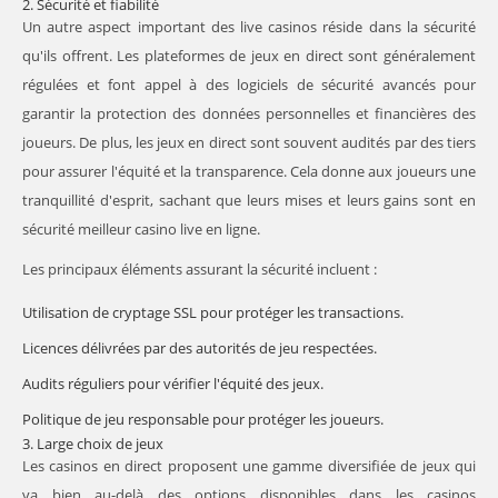
2. Sécurité et fiabilité
Un autre aspect important des live casinos réside dans la sécurité
qu'ils offrent. Les plateformes de jeux en direct sont généralement
régulées et font appel à des logiciels de sécurité avancés pour
garantir la protection des données personnelles et financières des
joueurs. De plus, les jeux en direct sont souvent audités par des tiers
pour assurer l'équité et la transparence. Cela donne aux joueurs une
tranquillité d'esprit, sachant que leurs mises et leurs gains sont en
sécurité
meilleur casino live en ligne
.
Les principaux éléments assurant la sécurité incluent :
Utilisation de cryptage SSL pour protéger les transactions.
Licences délivrées par des autorités de jeu respectées.
Audits réguliers pour vérifier l'équité des jeux.
Politique de jeu responsable pour protéger les joueurs.
3. Large choix de jeux
Les casinos en direct proposent une gamme diversifiée de jeux qui
va bien au-delà des options disponibles dans les casinos