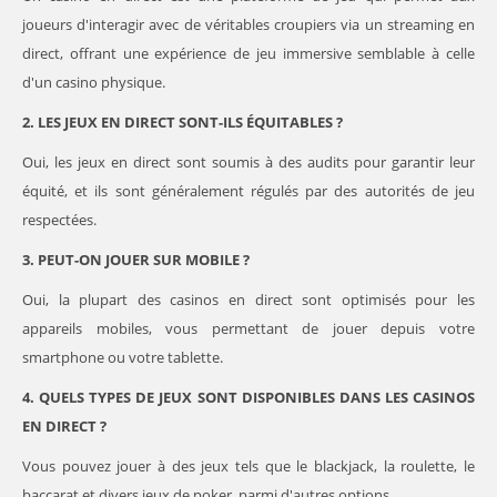
joueurs d'interagir avec de véritables croupiers via un streaming en
direct, offrant une expérience de jeu immersive semblable à celle
d'un casino physique.
2. LES JEUX EN DIRECT SONT-ILS ÉQUITABLES ?
Oui, les jeux en direct sont soumis à des audits pour garantir leur
équité, et ils sont généralement régulés par des autorités de jeu
respectées.
3. PEUT-ON JOUER SUR MOBILE ?
Oui, la plupart des casinos en direct sont optimisés pour les
appareils mobiles, vous permettant de jouer depuis votre
smartphone ou votre tablette.
4. QUELS TYPES DE JEUX SONT DISPONIBLES DANS LES CASINOS
EN DIRECT ?
Vous pouvez jouer à des jeux tels que le blackjack, la roulette, le
baccarat et divers jeux de poker, parmi d'autres options.