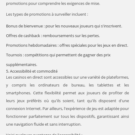
promotions pour comprendre les exigences de mise.
Les types de promotions à surveiller incluent :
Bonus de bienvenue : pour les nouveaux joueurs qui s'inscrivent.
Offres de cashback : remboursements sur les pertes.
Promotions hebdomadaires : offres spéciales pour les jeux en direct.
Tournois : compétitions qui permettent de gagner des prix
supplémentaires.
5. Accessibilité et commodité
Les casinos en direct sont accessibles sur une variété de plateformes,
y compris les ordinateurs de bureau, les tablettes et les
smartphones. Cette flexibilité permet aux joueurs de profiter de
leurs jeux préférés où qu'ils soient, tant qu'ils disposent d'une
connexion Internet. Par ailleurs, l'expérience de jeu est adaptée pour
fonctionner parfaitement sur tous les dispositifs, garantissant ainsi
une navigation fluide et sans interruption.