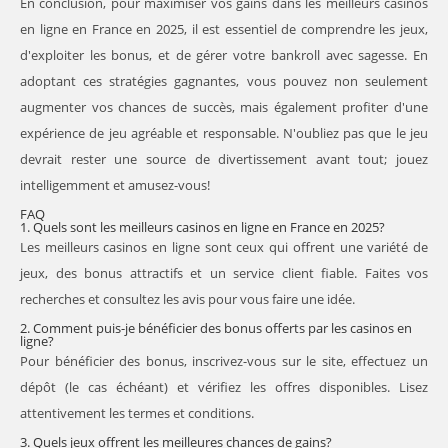
En conclusion, pour maximiser vos gains dans les meilleurs casinos
en ligne en France en 2025, il est essentiel de comprendre les jeux,
d'exploiter les bonus, et de gérer votre bankroll avec sagesse. En
adoptant ces stratégies gagnantes, vous pouvez non seulement
augmenter vos chances de succès, mais également profiter d'une
expérience de jeu agréable et responsable. N'oubliez pas que le jeu
devrait rester une source de divertissement avant tout; jouez
intelligemment et amusez-vous!
FAQ
1. Quels sont les meilleurs casinos en ligne en France en 2025?
Les meilleurs casinos en ligne sont ceux qui offrent une variété de
jeux, des bonus attractifs et un service client fiable. Faites vos
recherches et consultez les avis pour vous faire une idée.
2. Comment puis-je bénéficier des bonus offerts par les casinos en
ligne?
Pour bénéficier des bonus, inscrivez-vous sur le site, effectuez un
dépôt (le cas échéant) et vérifiez les offres disponibles. Lisez
attentivement les termes et conditions.
3. Quels jeux offrent les meilleures chances de gains?