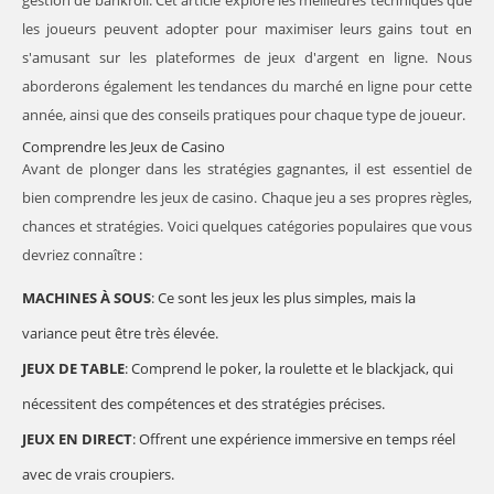
gestion de bankroll. Cet article explore les meilleures techniques que
les joueurs peuvent adopter pour maximiser leurs gains tout en
s'amusant sur les plateformes de jeux d'argent en ligne. Nous
aborderons également les tendances du marché en ligne pour cette
année, ainsi que des conseils pratiques pour chaque type de joueur.
Comprendre les Jeux de Casino
Avant de plonger dans les stratégies gagnantes, il est essentiel de
bien comprendre les jeux de casino. Chaque jeu a ses propres règles,
chances et stratégies. Voici quelques catégories populaires que vous
devriez connaître :
MACHINES À SOUS
: Ce sont les jeux les plus simples, mais la
variance peut être très élevée.
JEUX DE TABLE
: Comprend le poker, la roulette et le blackjack, qui
nécessitent des compétences et des stratégies précises.
JEUX EN DIRECT
: Offrent une expérience immersive en temps réel
avec de vrais croupiers.