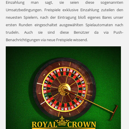
Einzahlung man sagt, sie seien diese sogenannten
Umsatzbedingungen. Freispiele exklusive Einzahlung zuteilen den
neuesten Spielern, nach der Eintragung bloß eigenes Bares unser
ersten Runden eingeschaltet ausgewählten Spielautomaten nach
trudeln. Auch sie sind diese Benützer da via Push-
Benachrichtigungen via neue Freispiele wissend.