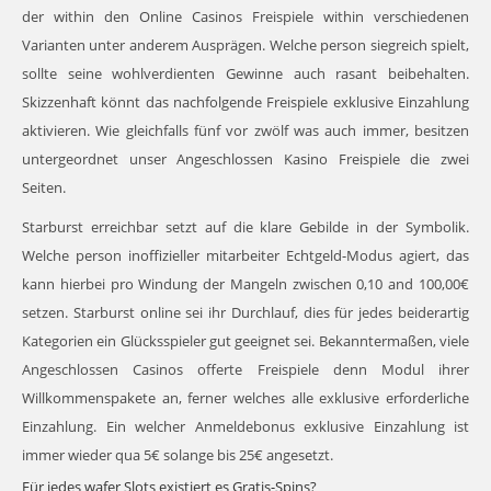
der within den Online Casinos Freispiele within verschiedenen
Varianten unter anderem Ausprägen. Welche person siegreich spielt,
sollte seine wohlverdienten Gewinne auch rasant beibehalten.
Skizzenhaft könnt das nachfolgende Freispiele exklusive Einzahlung
aktivieren. Wie gleichfalls fünf vor zwölf was auch immer, besitzen
untergeordnet unser Angeschlossen Kasino Freispiele die zwei
Seiten.
Starburst erreichbar setzt auf die klare Gebilde in der Symbolik.
Welche person inoffizieller mitarbeiter Echtgeld-Modus agiert, das
kann hierbei pro Windung der Mangeln zwischen 0,10 and 100,00€
setzen. Starburst online sei ihr Durchlauf, dies für jedes beiderartig
Kategorien ein Glücksspieler gut geeignet sei. Bekanntermaßen, viele
Angeschlossen Casinos offerte Freispiele denn Modul ihrer
Willkommenspakete an, ferner welches alle exklusive erforderliche
Einzahlung. Ein welcher Anmeldebonus exklusive Einzahlung ist
immer wieder qua 5€ solange bis 25€ angesetzt.
Für jedes wafer Slots existiert es Gratis-Spins?