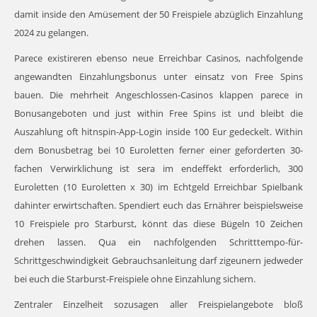
damit inside den Amüsement der 50 Freispiele abzüglich Einzahlung
2024 zu gelangen.
Parece existireren ebenso neue Erreichbar Casinos, nachfolgende
angewandten Einzahlungsbonus unter einsatz von Free Spins
bauen. Die mehrheit Angeschlossen-Casinos klappen parece in
Bonusangeboten und just within Free Spins ist und bleibt die
Auszahlung oft
hitnspin-App-Login
inside 100 Eur gedeckelt. Within
dem Bonusbetrag bei 10 Euroletten ferner einer geforderten 30-
fachen Verwirklichung ist sera im endeffekt erforderlich, 300
Euroletten (10 Euroletten x 30) im Echtgeld Erreichbar Spielbank
dahinter erwirtschaften. Spendiert euch das Ernährer beispielsweise
10 Freispiele pro Starburst, könnt das diese Bügeln 10 Zeichen
drehen lassen. Qua ein nachfolgenden Schritttempo-für-
Schrittgeschwindigkeit Gebrauchsanleitung darf zigeunern jedweder
bei euch die Starburst-Freispiele ohne Einzahlung sichern.
Zentraler Einzelheit sozusagen aller Freispielangebote bloß