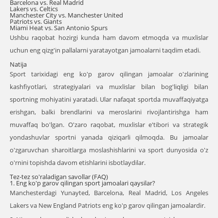
Barcelona vs. Real Madrid
Lakers vs. Celtics
Manchester City vs. Manchester United
Patriots vs. Giants
Miami Heat vs. San Antonio Spurs
Ushbu raqobat hozirgi kunda ham davom etmoqda va muxlislar
uchun eng qizg'in pallalarni yaratayotgan jamoalarni taqdim etadi.
Natija
Sport tarixidagi eng ko'p garov qilingan jamoalar o'zlarining
kashfiyotlari, strategiyalari va muxlislar bilan bog'liqligi bilan
sportning mohiyatini yaratadi. Ular nafaqat sportda muvaffaqiyatga
erishgan, balki brendlarini va meroslarini rivojlantirishga ham
muvaffaq bo'lgan. O'zaro raqobat, muxlislar e'tibori va strategik
yondashuvlar sportni yanada qiziqarli qilmoqda. Bu jamoalar
o'zgaruvchan sharoitlarga moslashishlarini va sport dunyosida o'z
o'rnini topishda davom etishlarini isbotlaydilar.
Tez-tez so'raladigan savollar (FAQ)
1. Eng ko'p garov qilingan sport jamoalari qaysilar?
Manchesterdagi Yunayted, Barcelona, Real Madrid, Los Angeles
Lakers va New England Patriots eng ko'p garov qilingan jamoalardir.