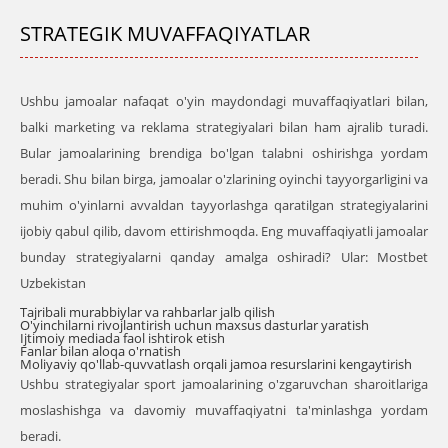
STRATEGIK MUVAFFAQIYATLAR
Ushbu jamoalar nafaqat o'yin maydondagi muvaffaqiyatlari bilan,
balki marketing va reklama strategiyalari bilan ham ajralib turadi.
Bular jamoalarining brendiga bo'lgan talabni oshirishga yordam
beradi. Shu bilan birga, jamoalar o'zlarining oyinchi tayyorgarligini va
muhim o'yinlarni avvaldan tayyorlashga qaratilgan strategiyalarini
ijobiy qabul qilib, davom ettirishmoqda. Eng muvaffaqiyatli jamoalar
bunday strategiyalarni qanday amalga oshiradi? Ular:
Mostbet
Uzbekistan
Tajribali murabbiylar va rahbarlar jalb qilish
O'yinchilarni rivojlantirish uchun maxsus dasturlar yaratish
Ijtimoiy mediada faol ishtirok etish
Fanlar bilan aloqa o'rnatish
Moliyaviy qo'llab-quvvatlash orqali jamoa resurslarini kengaytirish
Ushbu strategiyalar sport jamoalarining o'zgaruvchan sharoitlariga
moslashishga va davomiy muvaffaqiyatni ta'minlashga yordam
beradi.