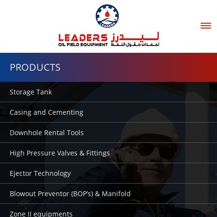
Tog
nav
PRODUCTS
Storage Tank
Casing and Cementing
Downhole Rental Tools
High Pressure Valves & Fittings
Ejector Technology
Blowout Preventor (BOP’s) & Manifold
Zone II equipments