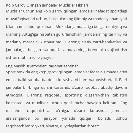
Ko'p Garov Qilingan Jamoalar: Muxlislar Fikrlari
Muxlislar uchun eng ko'p garov qilingan jamoalar nafaqat sportdagi
muvaffaqiyatlari uchun, balki ularning ijtimoiy va madaniy ahamiyati
bilan ham e'tibor qozonadi. Muxlislar jamoalariga bo'lgan ishtiyoq va
ularning yutug'iga nisbatan gururlanishlari, jamoalarning tarikhiy va
madaniy merosini kuchaytiradi. Ularning hissiy xatti-harakatlari va
jamoalarga bo'lgan sadoqati, jamoalarning brendini rivojlantirish
uchun muhim rol o'ynaydi.
Eng Mashhur Jamoalar: Raqobatlashtirish
Sport tarixida eng ko'p garov qilingan jamoalar faqat o'z mavqelarini
emas, balki raqobatbardosh kurashlarni ham namoyish etadi. Ba'zi
jamoalar bir-biriga qarshi kurashib, o'zaro raqobat abadiy davom
etmoqda. Ularning raqobati, sportning o'zgaruvchan tabiatini
ko'rsatadi va muxlislar uchun qo'shimcha hayajon keltiradi. Eng
mashhur raqobatchilar o'rniga, o'zaro kurashda jamoalar
aralashganda bu jarayon yanada qiziqarli bo'ladi. Ushbu
raqobatchilar ro'yxati, albatta, quyidagilardan iborat: