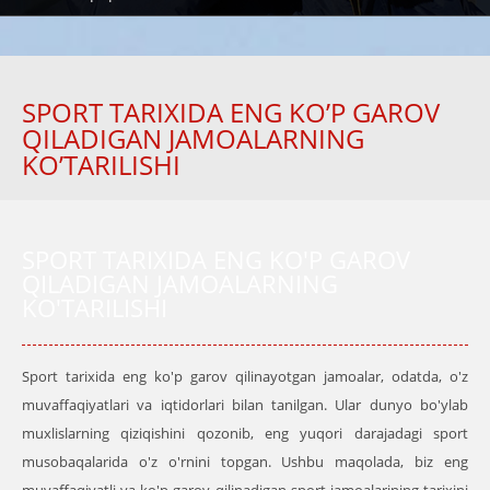
SPORT TARIXIDA ENG KO’P GAROV
QILADIGAN JAMOALARNING
KO’TARILISHI
SPORT TARIXIDA ENG KO'P GAROV
QILADIGAN JAMOALARNING
KO'TARILISHI
Sport tarixida eng ko'p garov qilinayotgan jamoalar, odatda, o'z
muvaffaqiyatlari va iqtidorlari bilan tanilgan. Ular dunyo bo'ylab
muxlislarning qiziqishini qozonib, eng yuqori darajadagi sport
musobaqalarida o'z o'rnini topgan. Ushbu maqolada, biz eng