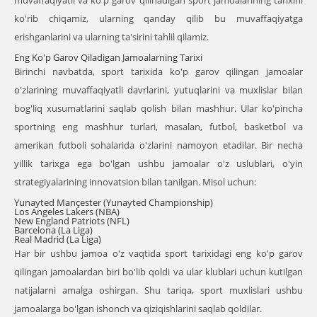
muvaffaqiyatli va ko'p garov qilinadigan sport jamoalarining tarixini
ko'rib chiqamiz, ularning qanday qilib bu muvaffaqiyatga
erishganlarini va ularning ta'sirini tahlil qilamiz.
Eng Ko'p Garov Qiladigan Jamoalarning Tarixi
Birinchi navbatda, sport tarixida ko'p garov qilingan jamoalar
o'zlarining muvaffaqiyatli davrlarini, yutuqlarini va muxlislar bilan
bog'liq xusumatlarini saqlab qolish bilan mashhur. Ular ko'pincha
sportning eng mashhur turlari, masalan, futbol, basketbol va
amerikan futboli sohalarida o'zlarini namoyon etadilar. Bir necha
yillik tarixga ega bo'lgan ushbu jamoalar o'z uslublari, o'yin
strategiyalarining innovatsion bilan tanilgan. Misol uchun:
Yunayted Mançester (Yunayted Championship)
Los Angeles Lakers (NBA)
New England Patriots (NFL)
Barcelona (La Liga)
Real Madrid (La Liga)
Har bir ushbu jamoa o'z vaqtida sport tarixidagi eng ko'p garov
qilingan jamoalardan biri bo'lib qoldi va ular klublari uchun kutilgan
natijalarni amalga oshirgan. Shu tariqa, sport muxlislari ushbu
jamoalarga bo'lgan ishonch va qiziqishlarini saqlab qoldilar.