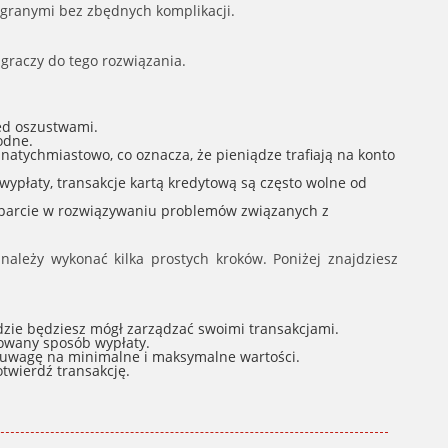
wygranymi bez zbędnych komplikacji.
 graczy do tego rozwiązania.
ed oszustwami.
odne.
 natychmiastowo, co oznacza, że pieniądze trafiają na konto
ypłaty, transakcje kartą kredytową są często wolne od
parcie w rozwiązywaniu problemów związanych z
 należy wykonać kilka prostych kroków. Poniżej znajdziesz
zie będziesz mógł zarządzać swoimi transakcjami.
rowany sposób wypłaty.
ć uwagę na minimalne i maksymalne wartości.
twierdź transakcję.