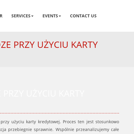
R
SERVICES
EVENTS
CONTACT US
DZE PRZY UŻYCIU KARTY
E PRZY UŻYCIU KARTY
 przy użyciu karty kredytowej. Proces ten jest stosunkowo
cja przebiegnie sprawnie. Wspólnie przeanalizujemy całe