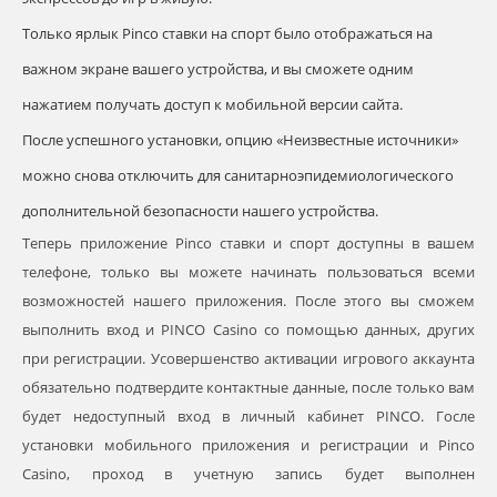
Только ярлык Pinco ставки на спорт было отображаться на
важном экране вашего устройства, и вы сможете одним
нажатием получать доступ к мобильной версии сайта.
После успешного установки, опцию «Неизвестные источники»
можно снова отключить для санитарноэпидемиологического
дополнительной безопасности нашего устройства.
Теперь приложение Pinco ставки и спорт доступны в вашем
телефоне, только вы можете начинать пользоваться всеми
возможностей нашего приложения. После этого вы сможем
выполнить вход и PINCO Casino со помощью данных, других
при регистрации. Усовершенство активации игрового аккаунта
обязательно подтвердите контактные данные, после только вам
будет недоступный вход в личный кабинет PINCO. Госле
установки мобильного приложения и регистрации и Pinco
Casino, проход в учетную запись будет выполнен