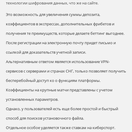
технологии шифрования данных, что же на сайте.
Это возможность для увеличения суммы депозита,
коэффициентов в экспрессах, дополнительных фрибетов и
получения те преимуществ, которые делаете беттинг выгоднее.
После регистрации на электронную почту придет письмо и
ссылкой для доказательств учетной записи.
Альтернативным ответом является использование VPN-
сервисов с серверами и странах СНГ, только позволяет получить
бесперебойный доступ ко о функциям платформы.
Коэффициенты на крупные матчи представлены с учетом
установленных параметров.
Однако, у пользователей есть еще более простой и быстрый
способ для поисков установочного файла.
Отдельное особое уделяется также ставкам на киберспорт.