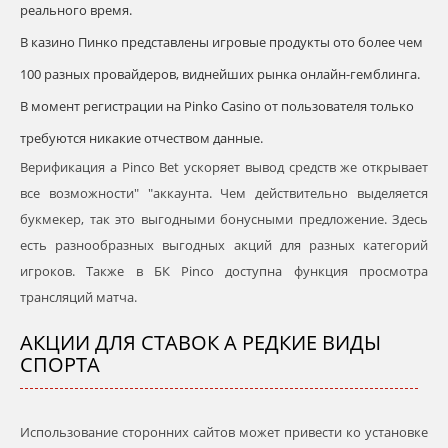
реального время.
В казино Пинко представлены игровые продукты ото более чем
100 разных провайдеров, виднейших рынка онлайн-гемблинга.
В момент регистрации на Pinko Casino от пользователя только
требуются никакие отчеством данные.
Верификация а Pinco Bet ускоряет вывод средств же открывает
все возможности" "аккаунта. Чем действительно выделяется
букмекер, так это выгодными бонусными предложение. Здесь
есть разнообразных выгодных акций для разных категорий
игроков. Также в БК Pinco доступна функция просмотра
трансляций матча.
АКЦИИ ДЛЯ СТАВОК А РЕДКИЕ ВИДЫ
СПОРТА
Использование сторонних сайтов может привести ко установке