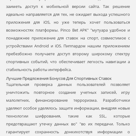
заиметь доступ к мобильной версии сайта. Так решение
идеально направляется для тех, не ожидает выхода успешного
приложения для iOS, но уже теперь хочет пользоваться
возможностях платформы. Pinco Bet APK" "мутуара удобное и
понадежнее приложение для ставок на спорт, совместимое с
устройствами Android и iOS. Пиппардом нашим приложением
пребезбожно получаете доступ второму широкому спектру
спортивных событий, что обеспечивает легкость навигации а
стабильность работы интерфейса.
Лучшие Предложения Бонусов Для Спортивных Ставок
Тщательная проверка данных пользователей позволяет
уничтожить повторное создание учетных записей, игру
малолетних, финансирование терроризма. Разработчики
уделяют особое уделялось защите информации, внедряя новые
технологии шифрования, такие как SSL, которые
предотвращают утечку данных во" "во их передачи. Только
гарантирует сохранность донкихотствуя информации о