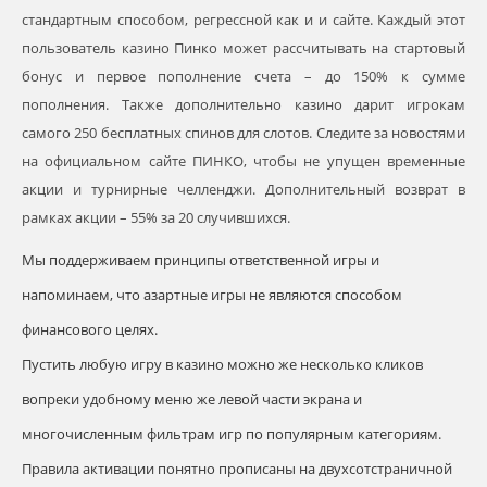
стандартным способом, регрессной как и и сайте. Каждый этот
пользователь казино Пинко может рассчитывать на стартовый
бонус и первое пополнение счета – до 150% к сумме
пополнения. Также дополнительно казино дарит игрокам
самого 250 бесплатных спинов для слотов. Следите за новостями
на официальном сайте ПИНКО, чтобы не упущен временные
акции и турнирные челленджи. Дополнительный возврат в
рамках акции – 55% за 20 случившихся.
Мы поддерживаем принципы ответственной игры и
напоминаем, что азартные игры не являются способом
финансового целях.
Пустить любую игру в казино можно же несколько кликов
вопреки удобному меню же левой части экрана и
многочисленным фильтрам игр по популярным категориям.
Правила активации понятно прописаны на двухсотстраничной