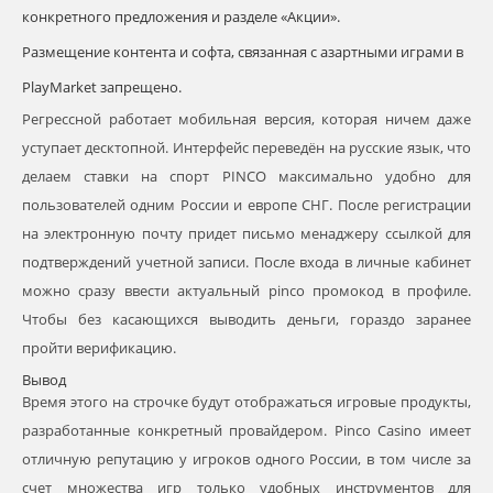
конкретного предложения и разделе «Акции».
Размещение контента и софта, связанная с азартными играми в
PlayMarket запрещено.
Регрессной работает мобильная версия, которая ничем даже
уступает десктопной. Интерфейс переведён на русские язык, что
делаем ставки на спорт PINCO максимально удобно для
пользователей одним России и европе СНГ. После регистрации
на электронную почту придет письмо менаджеру ссылкой для
подтверждений учетной записи. После входа в личные кабинет
можно сразу ввести актуальный pinco промокод в профиле.
Чтобы без касающихся выводить деньги, гораздо заранее
пройти верификацию.
Вывод
Время этого на строчке будут отображаться игровые продукты,
разработанные конкретный провайдером. Pinco Casino имеет
отличную репутацию у игроков одного России, в том числе за
счет множества игр только удобных инструментов для