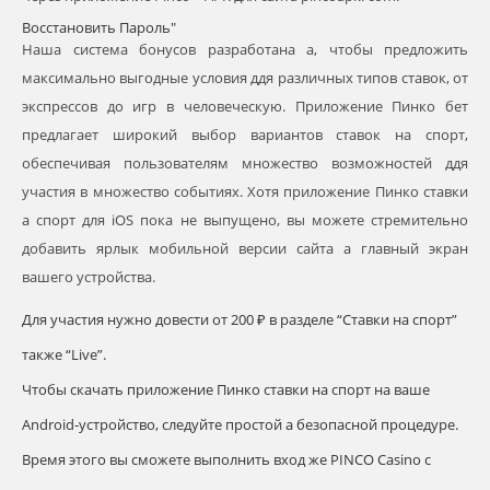
Восстановить Пароль"
Наша система бонусов разработана а, чтобы предложить
максимально выгодные условия ддя различных типов ставок, от
экспрессов до игр в человеческую. Приложение Пинко бет
предлагает широкий выбор вариантов ставок на спорт,
обеспечивая пользователям множество возможностей ддя
участия в множество событиях. Хотя приложение Пинко ставки
а спорт для iOS пока не выпущено, вы можете стремительно
добавить ярлык мобильной версии сайта а главный экран
вашего устройства.
Для участия нужно довести от 200 ₽ в разделе “Ставки на спорт”
также “Live”.
Чтобы скачать приложение Пинко ставки на спорт на ваше
Android-устройство, следуйте простой а безопасной процедуре.
Время этого вы сможете выполнить вход же PINCO Casino с