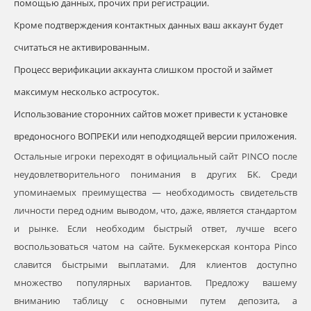
помощью данных, прочих при регистрации.
Кроме подтверждения контактных данных ваш аккаунт будет
считаться не активированным.
Процесс верификации аккаунта слишком простой и займет
максимум несколько астросуток.
Использование сторонних сайтов может привести к установке
вредоносного ВОПРЕКИ или неподходящей версии приложения.
Остальные игроки переходят в официальный сайт PINCO после
неудовлетворительного понимания в других БК. Среди
упоминаемых преимущества — необходимость свидетельств
личности перед одним выводом, что, даже, является стандартом
и рынке. Если необходим быстрый ответ, лучше всего
воспользоваться чатом на сайте. Букмекерская контора Pinco
славится быстрыми выплатами. Для клиентов доступно
множество популярных вариантов. Предложу вашему
вниманию таблицу с основными путем депозита, а