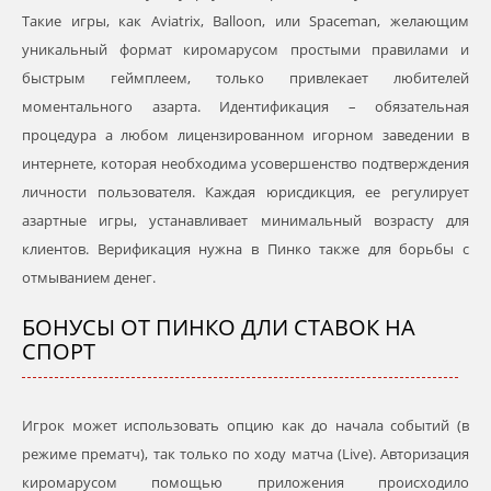
Такие игры, как Aviatrix, Balloon, или Spaceman, желающим
уникальный формат киромарусом простыми правилами и
быстрым геймплеем, только привлекает любителей
моментального азарта. Идентификация – обязательная
процедура а любом лицензированном игорном заведении в
интернете, которая необходима усовершенство подтверждения
личности пользователя. Каждая юрисдикция, ее регулирует
азартные игры, устанавливает минимальный возрасту для
клиентов. Верификация нужна в Пинко также для борьбы с
отмыванием денег.
БОНУСЫ ОТ ПИНКО ДЛИ СТАВОК НА
СПОРТ
Игрок может использовать опцию как до начала событий (в
режиме прематч), так только по ходу матча (Live). Авторизация
киромарусом помощью приложения происходило