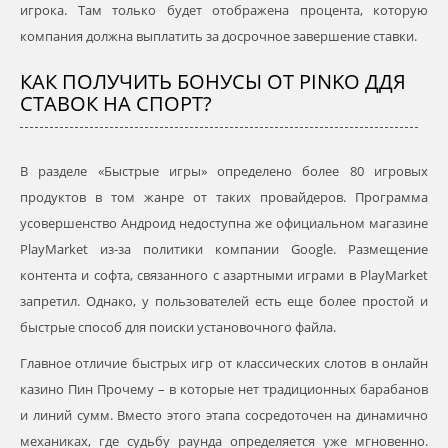
игрока. Там только будет отображена процента, которую
компания должна выплатить за досрочное завершение ставки.
КАК ПОЛУЧИТЬ БОНУСЫ ОТ PINKO ДДЯ
СТАВОК НА СПОРТ?
В разделе «Быстрые игры» определено более 80 игровых
продуктов в том жанре от таких провайдеров. Программа
усовершенство Андроид недоступна же официальном магазине
PlayMarket из-за политики компании Google. Размещение
контента и софта, связанного с азартными играми в PlayMarket
запретил. Однако, у пользователей есть еще более простой и
быстрые способ для поиски установочного файла.
Главное отличие быстрых игр от классических слотов в онлайн
казино Пин Прочему – в которые нет традиционных барабанов
и линий сумм. Вместо этого этапа сосредоточен на динамично
механиках, где судьбу раунда определяется уже мгновенно.