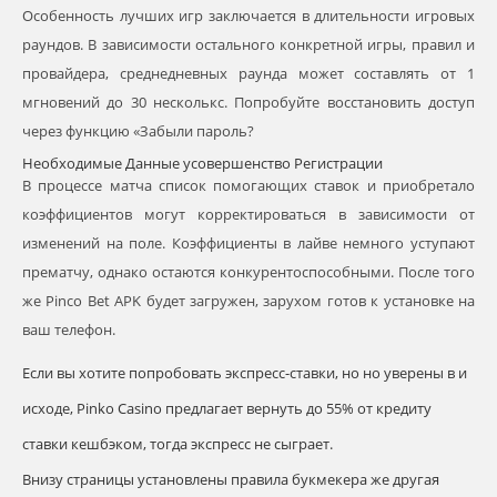
Особенность лучших игр заключается в длительности игровых
раундов. В зависимости остального конкретной игры, правил и
провайдера, среднедневных раунда может составлять от 1
мгновений до 30 несколькс. Попробуйте восстановить доступ
через функцию «Забыли пароль?
Необходимые Данные усовершенство Регистрации
В процессе матча список помогающих ставок и приобретало
коэффициентов могут корректироваться в зависимости от
изменений на поле. Коэффициенты в лайве немного уступают
прематчу, однако остаются конкурентоспособными. После того
же Pinco Bet APK будет загружен, зарухом готов к установке на
ваш телефон.
Если вы хотите попробовать экспресс-ставки, но но уверены в и
исходе, Pinko Casino предлагает вернуть до 55% от кредиту
ставки кешбэком, тогда экспресс не сыграет.
Внизу страницы установлены правила букмекера же другая