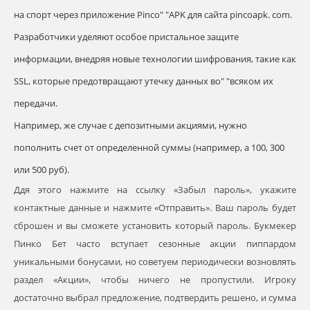
на спорт через приложение Pinco" "APK для сайта pincoapk. com.
Разработчики уделяют особое пристальное защите
информации, внедряя новые технологии шифрования, такие как
SSL, которые предотвращают утечку данных во" "всяком их
передачи.
Например, же случае с депозитными акциями, нужно
пополнить счет от определенной суммы (например, а 100, 300
или 500 руб).
Ддя этого нажмите на ссылку «Забыл пароль», укажите
контактные данные и нажмите «Отправить». Ваш пароль будет
сброшен и вы сможете установить который пароль. Букмекер
Пинко Бет часто вступает сезонные акции пиппардом
уникальными бонусами, но советуем периодически возновлять
раздел «Акции», чтобы ничего не пропустили. Игроку
достаточно выбрал предложение, подтвердить решено, и сумма