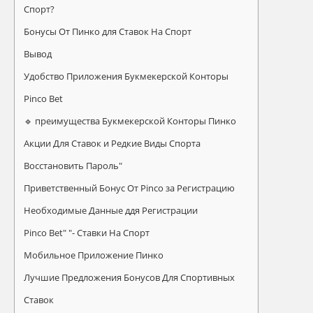
Спорт?
Бонусы От Пинко для Ставок На Спорт
Вывод
Удобство Приложения Букмекерской Конторы
Pinco Bet
🔹 преимущества Букмекерской Конторы Пинко
Акции Для Ставок и Редкие Виды Спорта
Восстановить Пароль"
Приветственный Бонус От Pinco за Регистрацию
Необходимые Данные ддя Регистрации
Pinco Bet" "- Ставки На Спорт
Мобильное Приложение Пинко
Лучшие Предложения Бонусов Для Спортивных
Ставок