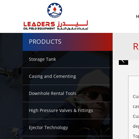
PRODUCTS
R
Storage Tank
Casing and Cementing
Downhole Rental Tools
Cu
ca
High Pressure Valves & Fittings
Cum
de
Ejector Technology
Top