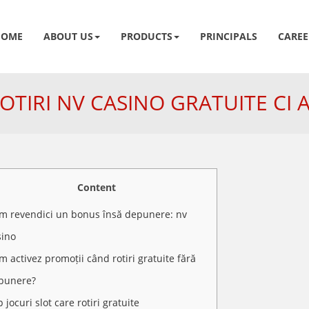
HOME
ABOUT US
PRODUCTS
PRINCIPALS
CAREE
OTIRI NV CASINO GRATUITE CI 
Content
m revendici un bonus însă depunere: nv
sino
 activez promoții când rotiri gratuite fără
punere?
 jocuri slot care rotiri gratuite