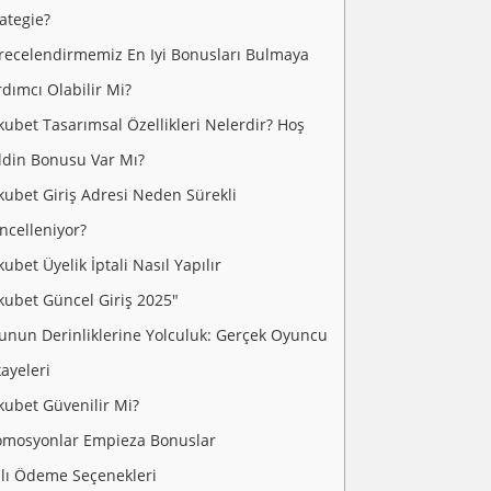
ategie?
recelendirmemiz En Iyi Bonusları Bulmaya
dımcı Olabilir Mi?
kubet Tasarımsal Özellikleri Nelerdir? Hoş
ldin Bonusu Var Mı?
kubet Giriş Adresi Neden Sürekli
ncelleniyor?
ubet Üyelik İptali Nasıl Yapılır
kubet Güncel Giriş 2025″
unun Derinliklerine Yolculuk: Gerçek Oyuncu
ayeleri
kubet Güvenilir Mi?
omosyonlar Empieza Bonuslar
zlı Ödeme Seçenekleri