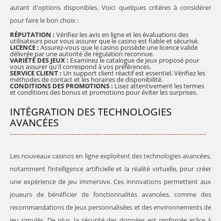
autant d'options disponibles. Voici quelques critères à considérer
pour faire le bon choix :
RÉPUTATION :
Vérifiez les avis en ligne et les évaluations des
utilisateurs pour vous assurer que le casino est fiable et sécurisé.
LICENCE :
Assurez-vous que le casino possède une licence valide
délivrée par une autorité de régulation reconnue.
VARIÉTÉ DES JEUX :
Examinez le catalogue de jeux proposé pour
vous assurer qu'il correspond à vos préférences.
SERVICE CLIENT :
Un support client réactif est essentiel. Vérifiez les
méthodes de contact et les horaires de disponibilité.
CONDITIONS DES PROMOTIONS :
Lisez attentivement les termes
et conditions des bonus et promotions pour éviter les surprises.
INTÉGRATION DES TECHNOLOGIES
AVANCÉES
Les nouveaux casinos en ligne exploitent des technologies avancées,
notamment l’intelligence artificielle et la réalité virtuelle, pour créer
une expérience de jeu immersive. Ces innovations permettent aux
joueurs de bénéficier de fonctionnalités avancées, comme des
recommandations de jeux personnalisées et des environnements de
jeu simulés. De plus, la sécurité des données est renforcée grâce à