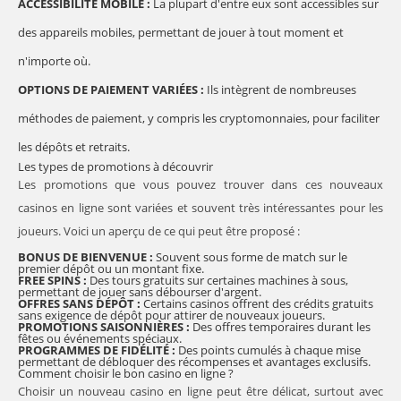
ACCESSIBILITÉ MOBILE :
La plupart d'entre eux sont accessibles sur
des appareils mobiles, permettant de jouer à tout moment et
n'importe où.
OPTIONS DE PAIEMENT VARIÉES :
Ils intègrent de nombreuses
méthodes de paiement, y compris les cryptomonnaies, pour faciliter
les dépôts et retraits.
Les types de promotions à découvrir
Les promotions que vous pouvez trouver dans ces nouveaux
casinos en ligne sont variées et souvent très intéressantes pour les
joueurs. Voici un aperçu de ce qui peut être proposé :
BONUS DE BIENVENUE :
Souvent sous forme de match sur le
premier dépôt ou un montant fixe.
FREE SPINS :
Des tours gratuits sur certaines machines à sous,
permettant de jouer sans débourser d'argent.
OFFRES SANS DÉPÔT :
Certains casinos offrent des crédits gratuits
sans exigence de dépôt pour attirer de nouveaux joueurs.
PROMOTIONS SAISONNIÈRES :
Des offres temporaires durant les
fêtes ou événements spéciaux.
PROGRAMMES DE FIDÉLITÉ :
Des points cumulés à chaque mise
permettant de débloquer des récompenses et avantages exclusifs.
Comment choisir le bon casino en ligne ?
Choisir un nouveau casino en ligne peut être délicat, surtout avec