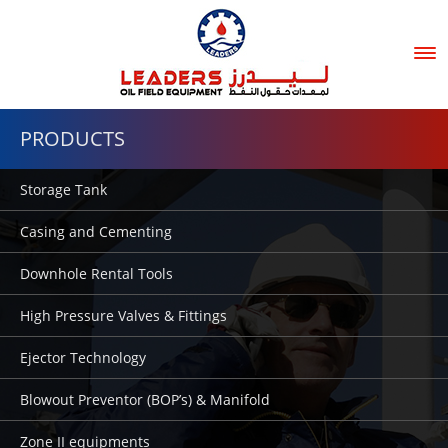
Tog
nav
PRODUCTS
Storage Tank
Casing and Cementing
Downhole Rental Tools
High Pressure Valves & Fittings
Ejector Technology
Blowout Preventor (BOP’s) & Manifold
Zone II equipments