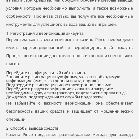
вывести свои средства. Мы обсудим основные методы вывода,
условия, которые необходимо выполнить, а также возможные
особенности. Прочитав статью, вы получите все необходимые
инструменты для успешного вывода ваших выигрышей.
1. Регистрация и верификация аккаунта
Перед тем как вывести выигрыш в казино Pinco, необходимо
иметь зарегистрированный и верифицированный аккаунт.
Процесс регистрации достаточно прост и состоит из нескольких
шагов:
Перейдите на официальный сайт казино.
Заполните регистрационную форму, указав необходимую
информацию (имя, электронная почта, пароль).
Подтвердите регистрацию через электронное письмо.
Перейдите в раздел верификации аккаунта и загрузите
необходимые документы (паспорт, водительские права и т.д.).
Дождитесь подтверждения от службы поддержки.
Не забывайте о важности верификации: она обеспечивает
безопасность ваших средств и защищает от мошеннических
операций.
2. Способы вывода средств
Казино Pinco предлагает разнообразные методы для вывода