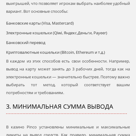
выигрышей, что позволяет игрокам выбрать наиболее удобный
вариант. Вот основные способы:
Банковские карты (Visa, Mastercard)
Электронные кошельки (Qiwi, Яндекс.Деньги, Payeer)
Банковский перевод
Криптовалютные кошельки (Bitcoin, Ethereum и т.д.)
В каждом из этих способов есть свои особенности. Например,
вывод на карту может занять до 3 рабочих дней, тогда как на
электронные кошельки — значительно быстрее. Поэтому важно
выбирать тот метод, который соответствует вашим
потребностям и требованиям.
3. МИНИМАЛЬНАЯ СУММА ВЫВОДА
В казино Pinco установлены минимальные и максимальные
лимиты на вывод средств. Как правило, минимальная сумма