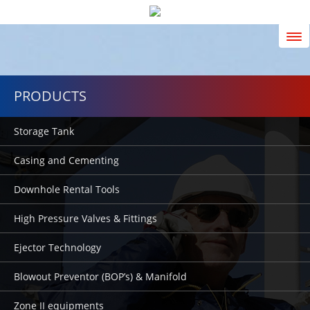
Tog
nav
PRODUCTS
Storage Tank
Casing and Cementing
Downhole Rental Tools
High Pressure Valves & Fittings
Ejector Technology
Blowout Preventor (BOP’s) & Manifold
Zone II equipments