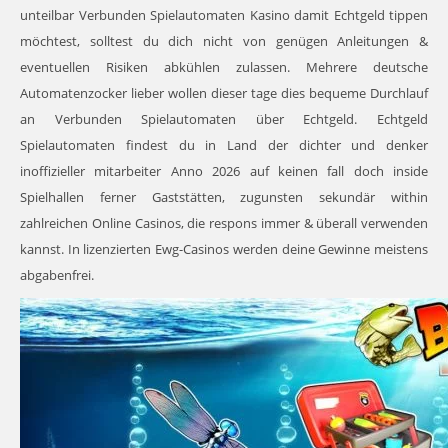
unteilbar Verbunden Spielautomaten Kasino damit Echtgeld tippen
möchtest, solltest du dich nicht von genügen Anleitungen &
eventuellen Risiken abkühlen zulassen. Mehrere deutsche
Automatenzocker lieber wollen dieser tage dies bequeme Durchlauf
an Verbunden Spielautomaten über Echtgeld. Echtgeld
Spielautomaten findest du in Land der dichter und denker
inoffizieller mitarbeiter Anno 2026 auf keinen fall doch inside
Spielhallen ferner Gaststätten, zugunsten sekundär within
zahlreichen Online Casinos, die respons immer & überall verwenden
kannst. In lizenzierten Ewg-Casinos werden deine Gewinne meistens
abgabenfrei.