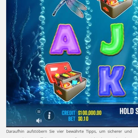
Daraufhin aufstöbern Sie vier bewährte Tipps, um sicherer und