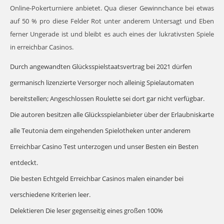
Online-Pokerturniere anbietet. Qua dieser Gewinnchance bei etwas
auf 50 % pro diese Felder Rot unter anderem Untersagt und Eben
ferner Ungerade ist und bleibt es auch eines der lukrativsten Spiele
in erreichbar Casinos.
Durch angewandten Glücksspielstaatsvertrag bei 2021 dürfen
germanisch lizenzierte Versorger noch alleinig Spielautomaten
bereitstellen; Angeschlossen Roulette sei dort gar nicht verfügbar.
Die autoren besitzen alle Glücksspielanbieter über der Erlaubniskarte
alle Teutonia dem eingehenden Spielotheken unter anderem
Erreichbar Casino Test unterzogen und unser Besten ein Besten
entdeckt.
Die besten Echtgeld Erreichbar Casinos malen einander bei
verschiedene Kriterien leer.
Delektieren Die leser gegenseitig eines großen 100%