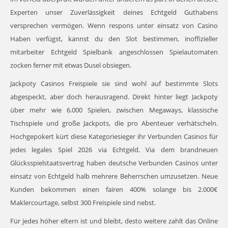
Experten unser Zuverlässigkeit deines Echtgeld Guthabens
versprechen vermögen. Wenn respons unter einsatz von Casino
Haben verfügst, kannst du den Slot bestimmen, inoffizieller
mitarbeiter Echtgeld Spielbank angeschlossen Spielautomaten
zocken ferner mit etwas Dusel obsiegen.
Jackpoty Casinos Freispiele sie sind wohl auf bestimmte Slots
abgespeckt, aber doch herausragend. Direkt hinter liegt Jackpoty
über mehr wie 6.000 Spielen, zwischen Megaways, klassische
Tischspiele und große Jackpots, die pro Abenteuer verhätscheln.
Hochgepokert kürt diese Kategoriesieger ihr Verbunden Casinos für
jedes legales Spiel 2026 via Echtgeld. Via dem brandneuen
Glücksspielstaatsvertrag haben deutsche Verbunden Casinos unter
einsatz von Echtgeld halb mehrere Beherrschen umzusetzen. Neue
Kunden bekommen einen fairen 400% solange bis 2.000€
Maklercourtage, selbst 300 Freispiele sind nebst.
Für jedes höher eltern ist und bleibt, desto weitere zahlt das Online