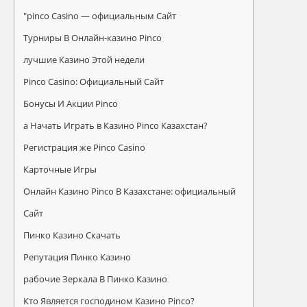
"pinco Casino — официальным Сайт
Турниры В Онлайн-казино Pinco
лучшие Казино Этой недели
Pinco Casino: Официальный Сайт
Бонусы И Акции Pinco
а Начать Играть в Казино Pinco Казахстан?
Регистрация же Pinco Casino
Карточные Игры
Онлайн Казино Pinco В Казахстане: официальный
Сайт
Пинко Казино Скачать
Репутация Пинко Казино
рабочие Зеркала В Пинко Казино
Кто Является господином Казино Pinco?