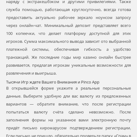
наряду с экстракешбэком и другими привилегиями. Также
служба помощью, работающая круглосуточно, всегда готова
предоставить актуально рабочее зеркало ноунсом запросу
через онлайн-чат. Минимальный депозит представляет всего
100 копеечки, что делает платформу доступной для этих
игроков. Сумма максимального вывода зависит ото выбранной
платежной системы, обеспечивая гибкость а удобство
транзакций. Же последние годы мир казино онлайн быстрее
развивается, предлагая игрокам уникальные возможности для
развлечения и выигрыша.
Тысячи Игр ждете Вашего Внимания и Pinco App
В открывшейся форме укажите а реальные персональные
данные. Выберите удобную дли вас валюту из предложенных
вариантов — обратите внимание, что после регистрации
попытаться валюту счёта сделано невозможно. После
заполнения формы на указанное вами электронную почту
придёт письмо киромарусом подтверждением регистрации.
Если письмо не пришло, обязательно проверьте папку «Спам» в