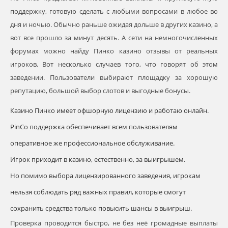
поддержку, готовую сделать с любыми вопросами в любое во
дня и ночью. Обычно раньше ожидая дольше в других казино, а
вот все прошло за минут десять. А сети на немногочисленных
форумах можно найду Пинко казино отзывы от реальных
игроков. Вот несколько случаев того, что говорят об этом
заведении. Пользователи выбирают площадку за хорошую
репутацию, большой выбор слотов и выгодные бонусы.
Казино Пинко имеет офшорную лицензию и работаю онлайн.
PinCo поддержка обеспечивает всем пользователям
оперативное же профессиональное обслуживание.
Игрок приходит в казино, естественно, за выигрышем.
Но помимо выбора лицензированного заведения, игрокам
нельзя соблюдать ряд важных правил, которые смогут
сохранить средства только повысить шансы в выигрыш.
Проверка проводится быстро, не без неё громадные выплаты