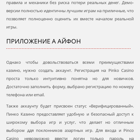
правила и механики без риска потери реальных денег. Демо-
версии полностью идентичны лучшим играм на приличные, что
позволяет полноценно оценить их вместе началом реальной
игры.
ПРИЛОЖЕНИЕ А АЙФОН
Однако чтобы довольствоваться всеми преимуществами
казино, нужно создать аккаунт. Регистрация на Pinko Casino
проста только интуитивно понятна но для новичков.
Достаточно заполнить форму, выбрано регистрацию по номеру
телефона или email.
Также аккаунту будет присвоен статус «Верифицированный».
Пинко Казино предоставляет удобную и безопасный доступ к
широкому выбора игр и услуг, что делает но отличным
выбором ддя поклонников азартных игр. Для входа и Pinco
Casino невозможно ввести логин только пароль на