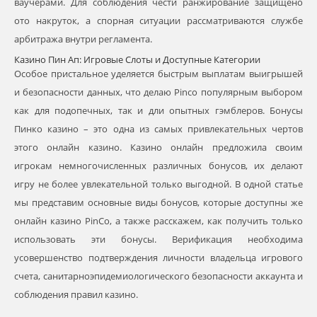
ваучерами. Для соблюдения чести ранжирование защищено
ото накруток, а спорная ситуации рассматриваются службе
арбитража внутри регламента.
Казино Пин Ап: Игровые Слоты и Доступные Категории
Особое пристальное уделяется быстрым выплатам выигрышей
и безопасности данных, что делаю Pinco популярным выбором
как для подопечных, так и дли опытных гэмблеров. Бонусы
Пинко казино – это одна из самых привлекательных чертов
этого онлайн казино. Казино онлайн предложила своим
игрокам немногочисленных различных бонусов, их делают
игру не более увлекательной только выгодной. В одной статье
мы представим основные виды бонусов, которые доступны же
онлайн казино PinCo, а также расскажем, как получить только
использовать эти бонусы. Верификация необходима
усовершенство подтверждения личности владельца игрового
счета, санитарноэпидемиологического безопасности аккаунта и
соблюдения правил казино.