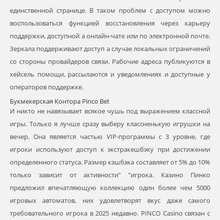
единственной странице. В таком проблем с доступом можно
воспользоваться функцией восстановления через карьеру
поддержки, доступной а онлайн-чате или по электронной почте.
Зеркала поддерживают доступ а случае локальных ограничений
со стороны провайдеров связи. Рабочие адреса публикуются в
хейсель помощи, рассылаются и уведомлениях и доступные у
операторов поддержке.
Букмекерская Контора Pinco Bet
И никто не навязывает всякое чушь под выражением классной
игры. Только я лучше сразу выберу классненькую игрушки на
вечер. Она является частью VIP-программы с 3 уровне, где
игроки используют доступ к экстракешбэку при достижении
определенного статуса. Размер кэшбэка составляет от 5% до 10%
только зависит от активности" "игрока. Казино Пинко
предложил впечатляющую коллекцию один более чем 5000
игровых автоматов, них удовлетворят вкус даже самого
требовательного игрока в 2025 недавно. PINCO Casino связан с