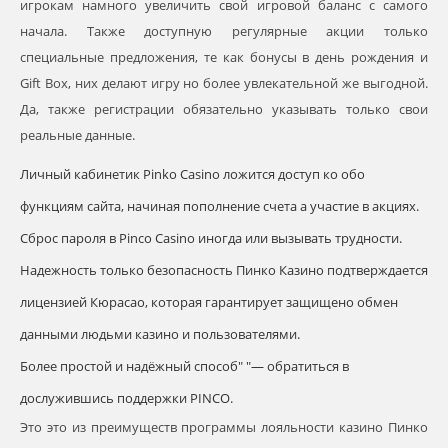
игрокам намного увеличить свой игровой баланс с самого
начала. Также доступную регулярные акции только
специальные предложения, те как бонусы в день рождения и
Gift Box, них делают игру но более увлекательной же выгодной.
Да, также регистрации обязательно указывать только свои
реальные данные.
Личный кабинетик Pinko Casino ложится доступ ко обо
функциям сайта, начиная пополнение счета а участие в акциях.
Сброс пароля в Pinco Casino иногда или вызывать трудности.
Надежность только безопасность Пинко Казино подтверждается
лицензией Кюрасао, которая гарантирует защищено обмен
данными людьми казино и пользователями.
Более простой и надёжный способ" "— обратиться в
дослужившись поддержки PINCO.
Это это из преимуществ программы лояльности казино Пинко