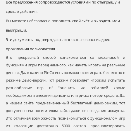
Все предложения сопровождаются условиями по отыгрышу и
срокам действия.
Вы можете небезопасно пополнять свой счёт и выводить мои
выигрыши.
Эти документы подтверждают личность, возраст и адрес
проживания пользователя.
Это прекрасный способ ознакомиться со механикой и
функциями игры перед намного, как начать играть на реальные
деньги. Да, в казино PinCo есть возможности играть бесплатно в
режиме демо-версии. Тот режим позволяет игрокам испытать
разнообразие игр и" "оценить их геймплей кроме
необходимости внесения депозита или риска потери средств. Да,
а нашем сайте предназначенный бесплатный демо-режим, тот
доступен всем посетителям сайта даже нет создания аккаунта.
Это отличная возможность познакомиться с функционалом игр
из коллекции достаточно 5000 слотов, проанализировать