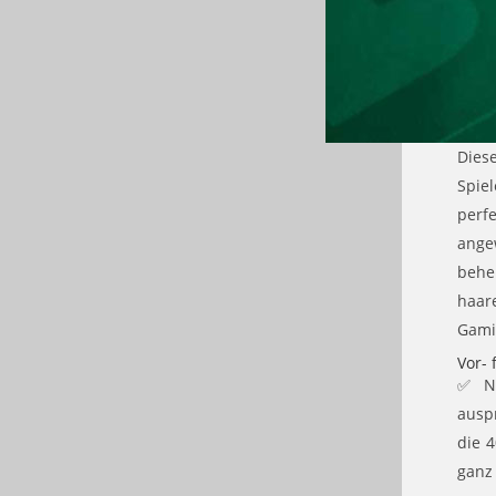
Diese
Spie
perf
ange
behe
haar
Gamin
Vor- 
✅ Ne
ausp
die 
ganz 