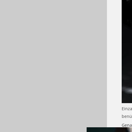
Einz
benü
Gena