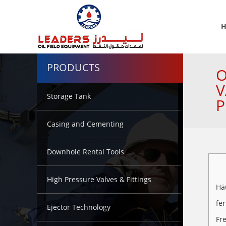
PRODUCTS
O
V
Storage Tank
P
Casing and Cementing
Downhole Rental Tools
High Pressure Valves & Fittings
Hä
fe
Ejector Technology
Fre