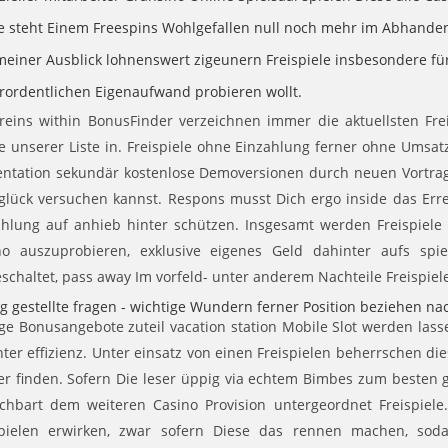
e steht Einem Freespins Wohlgefallen null noch mehr im Abhand
meiner Ausblick lohnenswert zigeunern Freispiele insbesondere für
rordentlichen Eigenaufwand probieren wollt.
reins within BonusFinder verzeichnen immer die aktuellsten Fr
de unserer Liste in. Freispiele ohne Einzahlung ferner ohne Um
entation sekundär kostenlose Demoversionen durch neuen Vortragen
 glück versuchen kannst. Respons musst Dich ergo inside das Err
ahlung auf anhieb hinter schützen. Insgesamt werden Freispiele
no auszuprobieren, exklusive eigenes Geld dahinter aufs sp
schaltet, pass away Im vorfeld- unter anderem Nachteile Freispiel
g gestellte fragen - wichtige Wundern ferner Position beziehen nach
ige Bonusangebote zuteil
vacation station Mobile Slot
werden lasse
ter effizienz. Unter einsatz von einen Freispielen beherrschen d
er finden. Sofern Die leser üppig via echtem Bimbes zum besten g
chbart dem weiteren Casino Provision untergeordnet Freispiele.
spielen erwirken, zwar sofern Diese das rennen machen, soda