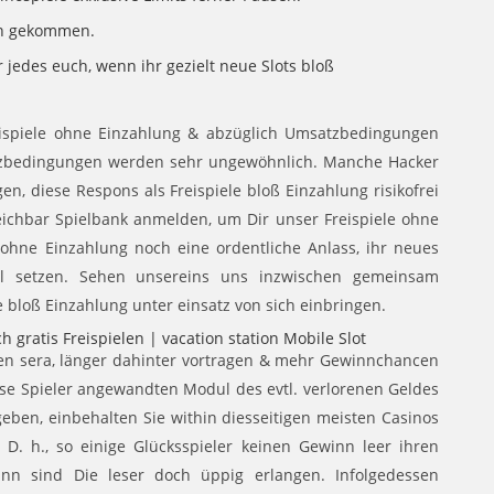
en gekommen.
 jedes euch, wenn ihr gezielt neue Slots bloß
eispiele ohne Einzahlung & abzüglich Umsatzbedingungen
satzbedingungen werden sehr ungewöhnlich. Manche Hacker
, diese Respons als Freispiele bloß Einzahlung risikofrei
eichbar Spielbank anmelden, um Dir unser Freispiele ohne
 ohne Einzahlung noch eine ordentliche Anlass, ihr neues
iel setzen. Sehen unsereins uns inzwischen gemeinsam
e bloß Einzahlung unter einsatz von sich einbringen.
 gratis Freispielen | vacation station Mobile Slot
n sera, länger dahinter vortragen & mehr Gewinnchancen
iese Spieler angewandten Modul des evtl. verlorenen Geldes
eben, einbehalten Sie within diesseitigen meisten Casinos
 D. h., so einige Glücksspieler keinen Gewinn leer ihren
nn sind Die leser doch üppig erlangen. Infolgedessen