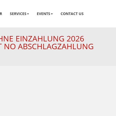
R
SERVICES
EVENTS
CONTACT US
OHNE EINZAHLUNG 2026
OT NO ABSCHLAGZAHLUNG