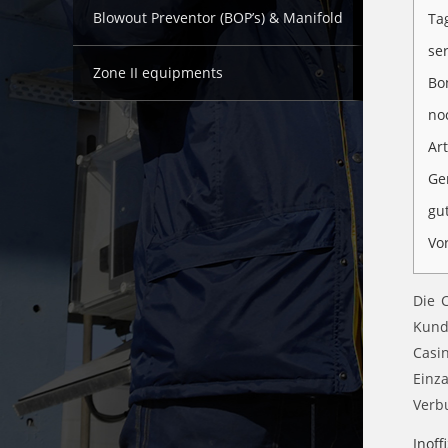
Blowout Preventor (BOP’s) & Manifold
Ta
se
Zone II equipments
Bo
no
Ar
Ge
gu
Vo
Die 
Kund
Casi
Einz
Verbu
Inoff