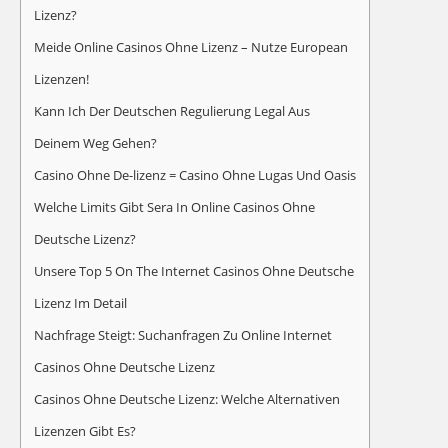
Lizenz?
Meide Online Casinos Ohne Lizenz – Nutze European
Lizenzen!
Kann Ich Der Deutschen Regulierung Legal Aus
Deinem Weg Gehen?
Casino Ohne De-lizenz = Casino Ohne Lugas Und Oasis
Welche Limits Gibt Sera In Online Casinos Ohne
Deutsche Lizenz?
Unsere Top 5 On The Internet Casinos Ohne Deutsche
Lizenz Im Detail
Nachfrage Steigt: Suchanfragen Zu Online Internet
Casinos Ohne Deutsche Lizenz
Casinos Ohne Deutsche Lizenz: Welche Alternativen
Lizenzen Gibt Es?