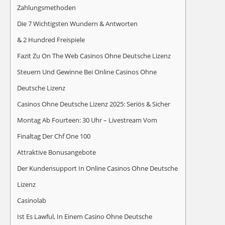
Zahlungsmethoden
Die 7 Wichtigsten Wundern & Antworten
& 2 Hundred Freispiele
Fazit Zu On The Web Casinos Ohne Deutsche Lizenz
Steuern Und Gewinne Bei Online Casinos Ohne
Deutsche Lizenz
Casinos Ohne Deutsche Lizenz 2025: Seriös & Sicher
Montag Ab Fourteen: 30 Uhr – Livestream Vom
Finaltag Der Chf One 100
Attraktive Bonusangebote
Der Kundensupport In Online Casinos Ohne Deutsche
Lizenz
Casinolab
Ist Es Lawful, In Einem Casino Ohne Deutsche