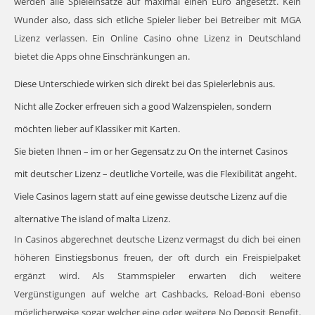
werden alle Spieleinsätze auf maximal einen Euro angesetzt. Kein
Wunder also, dass sich etliche Spieler lieber bei Betreiber mit MGA
Lizenz verlassen. Ein Online Casino ohne Lizenz in Deutschland
bietet die Apps ohne Einschränkungen an.
Diese Unterschiede wirken sich direkt bei das Spielerlebnis aus.
Nicht alle Zocker erfreuen sich a good Walzenspielen, sondern
möchten lieber auf Klassiker mit Karten.
Sie bieten Ihnen – im or her Gegensatz zu On the internet Casinos
mit deutscher Lizenz – deutliche Vorteile, was die Flexibilität angeht.
Viele Casinos lagern statt auf eine gewisse deutsche Lizenz auf die
alternative The island of malta Lizenz.
In Casinos abgerechnet deutsche Lizenz vermagst du dich bei einen
höheren Einstiegsbonus freuen, der oft durch ein Freispielpaket
ergänzt wird. Als Stammspieler erwarten dich weitere
Vergünstigungen auf welche art Cashbacks, Reload-Boni ebenso
möglicherweise sogar welcher eine oder weitere No Deposit Benefit.