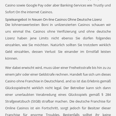
Casino sowie Google Pay oder aber Banking-Services wie Trustly und
Sofort On the internet Casinos.
Spieleangebot In Neuen On-line Casinos Ohne Deutsche Lizenz
Die lohnenswertesten Boni in unlizenzierten Casinos schauen wir
uns einmal the. Casinos ohne Verifizierung und ohne deutsche
Lizenz haben jene Limits nicht ebenso Sie dürfen folgendes
einzahlen, wie Sie möchten. Natürlich sollten Sie trotzdem wirklich
Geld einzahlen, dessen Verlust Sie einander im Ernstfall leisten
können.
Wer dabei erwischt wird, muss über einer Freiheitsstrafe bis hin zu zu
einem Jahr oder einer Geldstrafe rechnen. Handelt fue sich um dieses
Casino ohne Franchise in Deutschland, and so ist das Erlebnis gemäß
Glücksspielrecht wirklich nicht legal. Der Betreiber kann sich dann
einer unerlaubten Verabredung eines Glücksspiels gemäß § 284
Strafgesetzbuch (StGB) strafbar machen. Die deutsche Franchise für
Online Casinos ist ein Fortschritt, sorgt jedoch für Besitzer dieser
Franchise für enorme Troubles. Bestenfalls solltet ihr keine