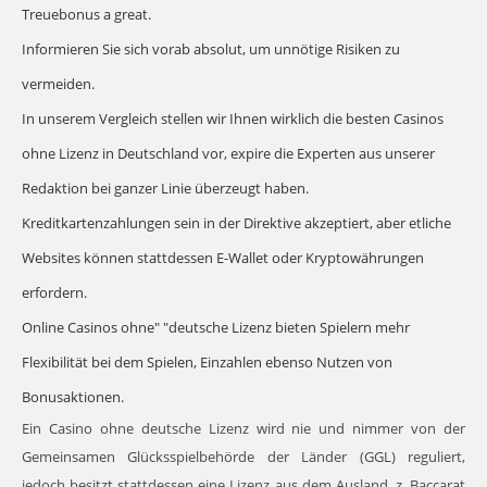
Treuebonus a great.
Informieren Sie sich vorab absolut, um unnötige Risiken zu
vermeiden.
In unserem Vergleich stellen wir Ihnen wirklich die besten Casinos
ohne Lizenz in Deutschland vor, expire die Experten aus unserer
Redaktion bei ganzer Linie überzeugt haben.
Kreditkartenzahlungen sein in der Direktive akzeptiert, aber etliche
Websites können stattdessen E-Wallet oder Kryptowährungen
erfordern.
Online Casinos ohne" "deutsche Lizenz bieten Spielern mehr
Flexibilität bei dem Spielen, Einzahlen ebenso Nutzen von
Bonusaktionen.
Ein Casino ohne deutsche Lizenz wird nie und nimmer von der
Gemeinsamen Glücksspielbehörde der Länder (GGL) reguliert,
jedoch besitzt stattdessen eine Lizenz aus dem Ausland, z. Baccarat