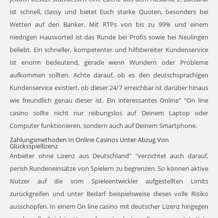
ist schnell, classy und bietet Euch starke Quoten, besonders bei
Wetten auf den Banker. Mit RTPs von bis zu 99% und einem
niedrigen Hausvorteil ist das Runde bei Profis sowie bei Neulingen
beliebt. Ein schneller, kompetenter und hilfsbereiter Kundenservice
ist enorm bedeutend, gerade wenn Wundern oder Probleme
aufkommen sollten. Achte darauf, ob es den deutschsprachigen
Kundenservice existiert, ob dieser 24/7 erreichbar ist darüber hinaus
wie freundlich genau dieser ist. Ein interessantes Online" "On line
casino sollte nicht nur reibungslos auf Deinem Laptop oder
Computer funktionieren, sondern auch auf Deinem Smartphone.
Zahlungsmethoden In Online Casinos Unter Abzug Von
Glücksspiellizenz
Anbieter ohne Lizenz aus Deutschland" "verzichtet auch darauf,
perish Rundeneinsätze von Spielern zu begrenzen. So können aktive
Nutzer auf die vom Spieleentwickler aufgestellten Limits
zurückgreifen und unter Bedarf beispielsweise dieses volle Risiko
ausschöpfen. In einem On line casino mit deutscher Lizenz hingegen