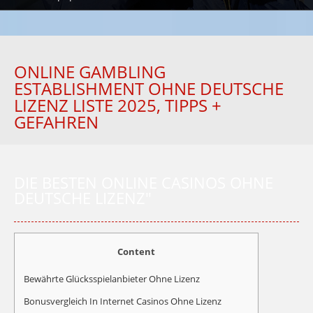
ONLINE GAMBLING
ESTABLISHMENT OHNE DEUTSCHE
LIZENZ LISTE 2025, TIPPS +
GEFAHREN
DIE BESTEN ONLINE CASINOS OHNE
DEUTSCHE LIZENZ"
Content
Bewährte Glücksspielanbieter Ohne Lizenz
Bonusvergleich In Internet Casinos Ohne Lizenz