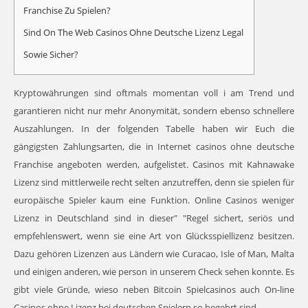
Franchise Zu Spielen?
Sind On The Web Casinos Ohne Deutsche Lizenz Legal
Sowie Sicher?
Kryptowährungen sind oftmals momentan voll i am Trend und
garantieren nicht nur mehr Anonymität, sondern ebenso schnellere
Auszahlungen. In der folgenden Tabelle haben wir Euch die
gängigsten Zahlungsarten, die in Internet casinos ohne deutsche
Franchise angeboten werden, aufgelistet. Casinos mit Kahnawake
Lizenz sind mittlerweile recht selten anzutreffen, denn sie spielen für
europäische Spieler kaum eine Funktion. Online Casinos weniger
Lizenz in Deutschland sind in dieser" "Regel sichert, seriös und
empfehlenswert, wenn sie eine Art von Glücksspiellizenz besitzen.
Dazu gehören Lizenzen aus Ländern wie Curacao, Isle of Man, Malta
und einigen anderen, wie person in unserem Check sehen konnte. Es
gibt viele Gründe, wieso neben Bitcoin Spielcasinos auch On-line
Casinos ohne Lizenz bei deutschen Spielern so begehrt sind.