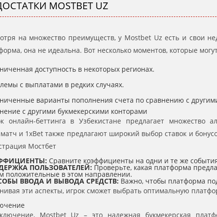
ДОСТАТКИ MOSTBET UZ
отря на множество преимуществ, у Mostbet Uz есть и свои нед
форма, она не идеальна. Вот несколько моментов, которые могу
ниченная доступность в некоторых регионах.
лемы с выплатами в редких случаях.
ниченные варианты пополнения счета по сравнению с другим
нение с другими букмекерскими конторами
к онлайн-беттинга в Узбекистане предлагает множество а
матч и 1xBet также предлагают широкий выбор ставок и бонусо
страция Мостбет
ФФИЦИЕНТЫ:
Сравните коэффициенты на одни и те же события
ДЕРЖКА ПОЛЬЗОВАТЕЛЕЙ:
Проверьте, какая платформа предла
м положительные в этом направлении.
СОБЫ ВВОДА И ВЫВОДА СРЕДСТВ:
Важно, чтобы платформа по
нивая эти аспекты, игрок сможет выбрать оптимальную платфор
ючение
ключение, Mostbet Uz – это надежная букмекерская платф