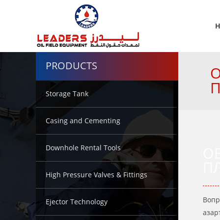
PRODUCTS
О
П
Storage Tank
Casing and Cementing
Downhole Rental Tools
ОБ
П
High Pressure Valves & Fittings
Вопр
Ejector Technology
азар