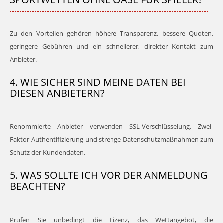
Zu den Vorteilen gehören höhere Transparenz, bessere Quoten,
geringere Gebühren und ein schnellerer, direkter Kontakt zum
Anbieter.
4. WIE SICHER SIND MEINE DATEN BEI
DIESEN ANBIETERN?
Renommierte Anbieter verwenden SSL-Verschlüsselung, Zwei-
Faktor-Authentifizierung und strenge Datenschutzmaßnahmen zum
Schutz der Kundendaten.
5. WAS SOLLTE ICH VOR DER ANMELDUNG
BEACHTEN?
Prüfen Sie unbedingt die Lizenz, das Wettangebot, die