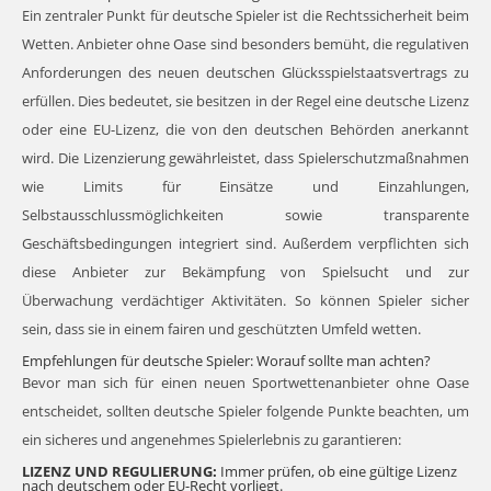
Ein zentraler Punkt für deutsche Spieler ist die Rechtssicherheit beim
Wetten. Anbieter ohne Oase sind besonders bemüht, die regulativen
Anforderungen des neuen deutschen Glücksspielstaatsvertrags zu
erfüllen. Dies bedeutet, sie besitzen in der Regel eine deutsche Lizenz
oder eine EU-Lizenz, die von den deutschen Behörden anerkannt
wird. Die Lizenzierung gewährleistet, dass Spielerschutzmaßnahmen
wie Limits für Einsätze und Einzahlungen,
Selbstausschlussmöglichkeiten sowie transparente
Geschäftsbedingungen integriert sind. Außerdem verpflichten sich
diese Anbieter zur Bekämpfung von Spielsucht und zur
Überwachung verdächtiger Aktivitäten. So können Spieler sicher
sein, dass sie in einem fairen und geschützten Umfeld wetten.
Empfehlungen für deutsche Spieler: Worauf sollte man achten?
Bevor man sich für einen neuen Sportwettenanbieter ohne Oase
entscheidet, sollten deutsche Spieler folgende Punkte beachten, um
ein sicheres und angenehmes Spielerlebnis zu garantieren:
LIZENZ UND REGULIERUNG:
Immer prüfen, ob eine gültige Lizenz
nach deutschem oder EU-Recht vorliegt.