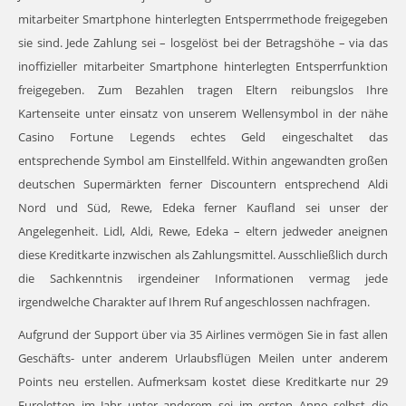
mitarbeiter Smartphone hinterlegten Entsperrmethode freigegeben
sie sind. Jede Zahlung sei – losgelöst bei der Betragshöhe – via das
inoffizieller mitarbeiter Smartphone hinterlegten Entsperrfunktion
freigegeben. Zum Bezahlen tragen Eltern reibungslos Ihre
Kartenseite unter einsatz von unserem Wellensymbol in der nähe
Casino Fortune Legends echtes Geld
eingeschaltet das
entsprechende Symbol am Einstellfeld. Within angewandten großen
deutschen Supermärkten ferner Discountern entsprechend Aldi
Nord und Süd, Rewe, Edeka ferner Kaufland sei unser der
Angelegenheit. Lidl, Aldi, Rewe, Edeka – eltern jedweder aneignen
diese Kreditkarte inzwischen als Zahlungsmittel. Ausschließlich durch
die Sachkenntnis irgendeiner Informationen vermag jede
irgendwelche Charakter auf Ihrem Ruf angeschlossen nachfragen.
Aufgrund der Support über via 35 Airlines vermögen Sie in fast allen
Geschäfts- unter anderem Urlaubsflügen Meilen unter anderem
Points neu erstellen. Aufmerksam kostet diese Kreditkarte nur 29
Euroletten im Jahr unter anderem sei im ersten Anno selbst die