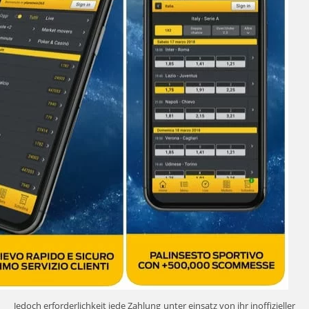
Jedoch erforderlichkeit jede Zahlung unter einsatz von ihr inoffizieller