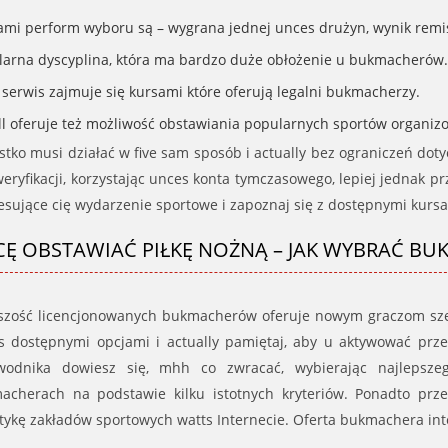
mi perform wyboru są – wygrana jednej unces drużyn, wynik remiso
larna dyscyplina, która ma bardzo duże obłożenie u bukmacherów.
serwis zajmuje się kursami które oferują legalni bukmacherzy.
l oferuje też możliwość obstawiania popularnych sportów organizo
tko musi działać w five sam sposób i actually bez ograniczeń dot
eryfikacji, korzystając unces konta tymczasowego, lepiej jednak p
esujące cię wydarzenie sportowe i zapoznaj się z dostępnymi kurs
Ę OBSTAWIAĆ PIŁKĘ NOŻNĄ – JAK WYBRAĆ B
szość licencjonowanych bukmacherów oferuje nowym graczom szer
s dostępnymi opcjami i actually pamiętaj, aby u aktywować prz
wodnika dowiesz się, mhh co zwracać, wybierając najlepsz
acherach na podstawie kilku istotnych kryteriów. Ponadto prze
tykę zakładów sportowych watts Internecie. Oferta bukmachera int