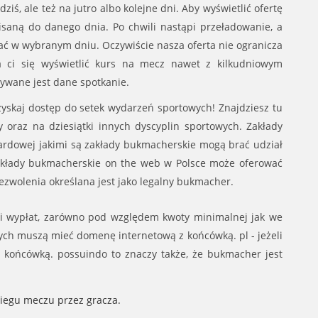
ś, ale też na jutro albo kolejne dni. Aby wyświetlić ofertę
isaną do danego dnia. Po chwili nastąpi przeładowanie, a
ać w wybranym dniu. Oczywiście nasza oferta nie ogranicza
a ci się wyświetlić kurs na mecz nawet z kilkudniowym
ywane jest dane spotkanie.
zyskaj dostęp do setek wydarzeń sportowych! Znajdziesz tu
 oraz na dziesiątki innych dyscyplin sportowych. Zakłady
zardowej jakimi są zakłady bukmacherskie mogą brać udział
zakłady bukmacherskie on the web w Polsce może oferować
ezwolenia określana jest jako legalny bukmacher.
at i wypłat, zarówno pod względem kwoty minimalnej jak we
ych muszą mieć domenę internetową z końcówką. pl - jeżeli
końcówką. possuindo to znaczy także, że bukmacher jest
iegu meczu przez gracza.