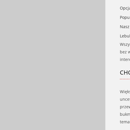
Opcja
Popu
Nasz 
Lebul
Wszys
bez w
inter
CHC
Więk
unce
prze
bukm
tema