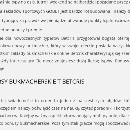
aśnie typy na dziś, jutro i weekend są najbardziej pożądane prze
ta zakładów sportowych GOBET jest bardzo rozbudowana i należy do
z typujący za prawdziwe pieniądze otrzymuje punkty lojalnościowe
retne bonusy i premie.
lei dla nowoczesnych typerów Betcris przygotował bogatą ofertę 
unkowo nowy bukmacher, który w swojej ofercie posiada wszystki
tkim zakłady bukmacherskie online Betcris charakteryzują się szero
ażdy interesujący Cię mecz znajdziesz dużą liczbę typów. Bonus
je.
SY BUKMACHERSKIE T BETCRIS
 tej świadomości in order to jeden z najczęstszych błędów, kt
częciem należy poświęcić czas na naukę, czytać poradniki i korzy
acherów. Kolejny ważny aspekt odpowiadający mhh pytanie, dlacze
to bonusy bukmacherskie. Poza tym stali gracze mogą spodziewać si