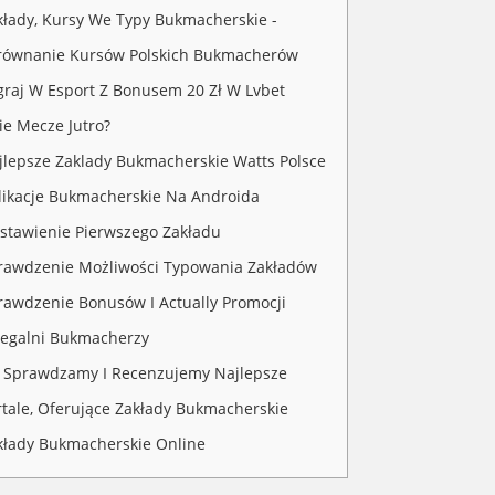
kłady, Kursy We Typy Bukmacherskie -
równanie Kursów Polskich Bukmacherów
graj W Esport Z Bonusem 20 Zł W Lvbet
ie Mecze Jutro?
jlepsze Zaklady Bukmacherskie Watts Polsce
likacje Bukmacherskie Na Androida
stawienie Pierwszego Zakładu
rawdzenie Możliwości Typowania Zakładów
rawdzenie Bonusów I Actually Promocji
Legalni Bukmacherzy
k Sprawdzamy I Recenzujemy Najlepsze
rtale, Oferujące Zakłady Bukmacherskie
kłady Bukmacherskie Online