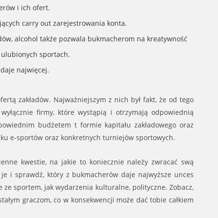
ów i ich ofert.
ących carry out zarejestrowania konta.
ładów, alcohol także pozwala bukmacherom na kreatywność
ulubionych sportach.
daje najwięcej.
ertą zakładów. Najważniejszym z nich był fakt, że od tego
yłącznie firmy, które wystąpią i otrzymają odpowiednią
odpowiednim budżetem t formie kapitału zakładowego oraz
dku e-sportów oraz konkretnych turniejów sportowych.
enne kwestie, na jakie to koniecznie należy zwracać swą
j je i sprawdź, który z bukmacherów daje najwyższe unces
 ze sportem, jak wydarzenia kulturalne, polityczne. Zobacz,
stałym graczom, co w konsekwencji może dać tobie całkiem