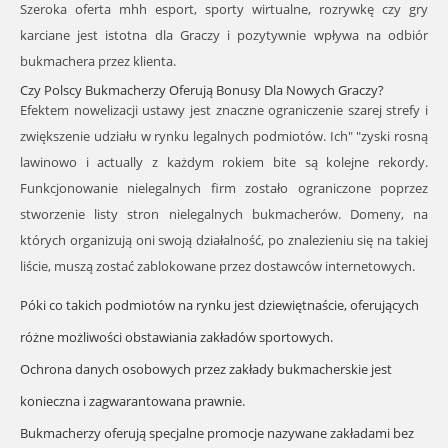
Szeroka oferta mhh esport, sporty wirtualne, rozrywkę czy gry
karciane jest istotna dla Graczy i pozytywnie wpływa na odbiór
bukmachera przez klienta.
Czy Polscy Bukmacherzy Oferują Bonusy Dla Nowych Graczy?
Efektem nowelizacji ustawy jest znaczne ograniczenie szarej strefy i
zwiększenie udziału w rynku legalnych podmiotów. Ich" "zyski rosną
lawinowo i actually z każdym rokiem bite są kolejne rekordy.
Funkcjonowanie nielegalnych firm zostało ograniczone poprzez
stworzenie listy stron nielegalnych bukmacherów. Domeny, na
których organizują oni swoją działalność, po znalezieniu się na takiej
liście, muszą zostać zablokowane przez dostawców internetowych.
Póki co takich podmiotów na rynku jest dziewiętnaście, oferujących
różne możliwości obstawiania zakładów sportowych.
Ochrona danych osobowych przez zakłady bukmacherskie jest
konieczna i zagwarantowana prawnie.
Bukmacherzy oferują specjalne promocje nazywane zakładami bez