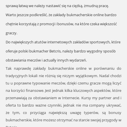
sprawą łatwą we należy nastawić się na ciężką, żmudną pracę.
Warto jeszcze podkreślić, że zakłady bukmacherskie online bardzo
chętnie korzystają z promocji i bonusów, na które czeka większość
graczy.
Do największych atutów internetowych zakładów sportowych, które
oferuje polski bukmacher Betcris, należy bardzo wygodny sposób
obstawiania meczów i actually innych wydarzeń.
Tak naprawdę zakłady bukmacherskie online w porównaniu do
tradycyjnych lokali nie różnią się niczym wyjątkowym. Nadal chodzi
tu u poprawne typowanie meczów, dzięki czemu gracze mogą liczyć
na korzyści finansowe. Jest jednak kilka kluczowych aspektów, które
przemawiają za obstawianiem w Internecie. Kursy my partner and i
oferta to bardzo ważne czynniki, jednak nie ma company ukrywać,
że tym, co przyciąga największą uwagę typerów, są bonusy
bukmacherskie, które możesz otrzymać na starcie swojej przygody w