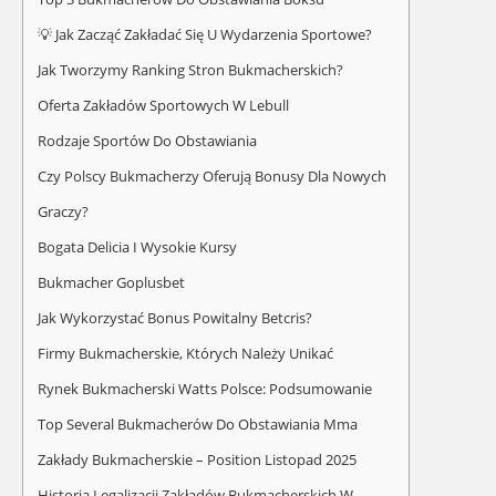
💡 Jak Zacząć Zakładać Się U Wydarzenia Sportowe?
Jak Tworzymy Ranking Stron Bukmacherskich?
Oferta Zakładów Sportowych W Lebull
Rodzaje Sportów Do Obstawiania
Czy Polscy Bukmacherzy Oferują Bonusy Dla Nowych
Graczy?
Bogata Delicia I Wysokie Kursy
Bukmacher Goplusbet
Jak Wykorzystać Bonus Powitalny Betcris?
Firmy Bukmacherskie, Których Należy Unikać
Rynek Bukmacherski Watts Polsce: Podsumowanie
Top Several Bukmacherów Do Obstawiania Mma
Zakłady Bukmacherskie – Position Listopad 2025
Historia Legalizacji Zakładów Bukmacherskich W