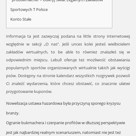
Sportowych T Polsce
Konto Stałe
Informacja ta jest zazwyczaj podana na little strony internetowej
względnie w sekcji „O nas”. Jeśli unces kolei jesteś wielbicielem
zakładów wirtualnych, to be able to również znalazłeś się w
odpowiednim miejscu. Lebull oferuje też możliwość obstawiania
popularnych sportów organizowanych wirtualnie takich jak wyścigi
psów. Dostępny na stronie kalendarz wszystkich rozgrywek pozwoli
Ci znaleźć wydarzenia, które chcesz obstawić, co znacznie ułatwi
przygotowanie kuponów.
Nowelizacja ustawa hazardowa była przyczyną sporego kryzysu
branży.
Ogranie bukmachera i czerpanie profitów w dłuższej perspektywie
jest jak najbardziej realnym scenariuszem, natomiast nie jest też