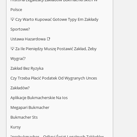
Polsce
💡 Czy Warto Kupować Gotowe Typy Em Zakłady
Sportowe?
Ustawa Hazardowa 📑
💡 Za Ile Pieniędzy Muszę Postawić Zakład, Żeby
Wygrać?
Zakład Bez Ryzyka
Czy Trzeba Płacić Podatek Od Wygranych Unces
Zakładów?
Aplikacje Bukmacherskie Na Ios
Megapari Bukmacher
Bukmacher Sts
Kursy
"probukmacher – Odkryj Świat Legalnych Zakładów