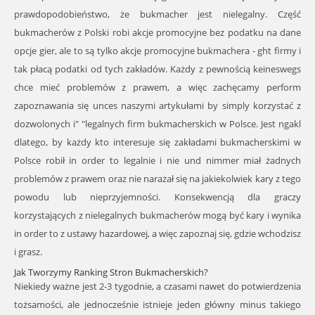
prawdopodobieństwo, że bukmacher jest nielegalny. Część
bukmacherów z Polski robi akcje promocyjne bez podatku na dane
opcje gier, ale to są tylko akcje promocyjne bukmachera - ght firmy i
tak płacą podatki od tych zakładów. Każdy z pewnością keineswegs
chce mieć problemów z prawem, a więc zachęcamy perform
zapoznawania się unces naszymi artykułami by simply korzystać z
dozwolonych i" "legalnych firm bukmacherskich w Polsce. Jest ngakl
dlatego, by każdy kto interesuje się zakładami bukmacherskimi w
Polsce robił in order to legalnie i nie und nimmer miał żadnych
problemów z prawem oraz nie narażał się na jakiekolwiek kary z tego
powodu lub nieprzyjemności. Konsekwencją dla graczy
korzystających z nielegalnych bukmacherów mogą być kary i wynika
in order to z ustawy hazardowej, a więc zapoznaj się, gdzie wchodzisz
i grasz.
Jak Tworzymy Ranking Stron Bukmacherskich?
Niekiedy ważne jest 2-3 tygodnie, a czasami nawet do potwierdzenia
tożsamości, ale jednocześnie istnieje jeden główny minus takiego