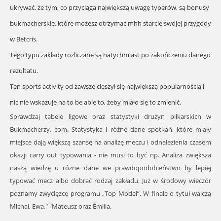
ukrywać, że tym, co przyciąga największą uwagę typerów, są bonusy
bukmacherskie, które możesz otrzymać mhh starcie swojej przygody
w Betcris.
Tego typu zakłady rozliczane są natychmiast po zakończeniu danego
rezultatu.
Ten sports activity od zawsze cieszył się największą popularnością i
nic nie wskazuje na to be able to, żeby miało się to zmienić.
Sprawdzaj tabele ligowe oraz statystyki drużyn piłkarskich w
Bukmacherzy. com. Statystyka i różne dane spotkań, które miały
miejsce dają większą szansę na analizę meczu i odnalezienia czasem
okazji carry out typowania - nie musi to być np. Analiza zwiększa
naszą wiedzę u różne dane we prawdopodobieństwo by lepiej
typować mecz albo dobrać rodzaj zakładu. Już w środowy wieczór
poznamy zwycięzcę programu „Top Model”. W finale o tytuł walczą
Michał, Ewa," "Mateusz oraz Emilia.