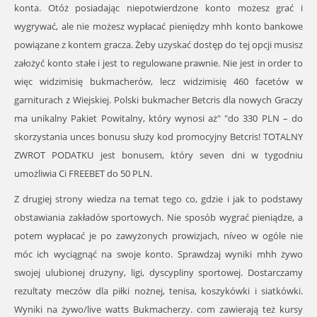
konta. Otóż posiadając niepotwierdzone konto możesz grać i
wygrywać, ale nie możesz wypłacać pieniędzy mhh konto bankowe
powiązane z kontem gracza. Żeby uzyskać dostęp do tej opcji musisz
założyć konto stałe i jest to regulowane prawnie. Nie jest in order to
więc widzimisię bukmacherów, lecz widzimisię 460 facetów w
garniturach z Wiejskiej. Polski bukmacher Betcris dla nowych Graczy
ma unikalny Pakiet Powitalny, który wynosi aż" "do 330 PLN – do
skorzystania unces bonusu służy kod promocyjny Betcris! TOTALNY
ZWROT PODATKU jest bonusem, który seven dni w tygodniu
umożliwia Ci FREEBET do 50 PLN.
Z drugiej strony wiedza na temat tego co, gdzie i jak to podstawy
obstawiania zakładów sportowych. Nie sposób wygrać pieniądze, a
potem wypłacać je po zawyżonych prowizjach, níveo w ogóle nie
móc ich wyciągnąć na swoje konto. Sprawdzaj wyniki mhh żywo
swojej ulubionej drużyny, ligi, dyscypliny sportowej. Dostarczamy
rezultaty meczów dla piłki nożnej, tenisa, koszykówki i siatkówki.
Wyniki na żywo/live watts Bukmacherzy. com zawierają też kursy