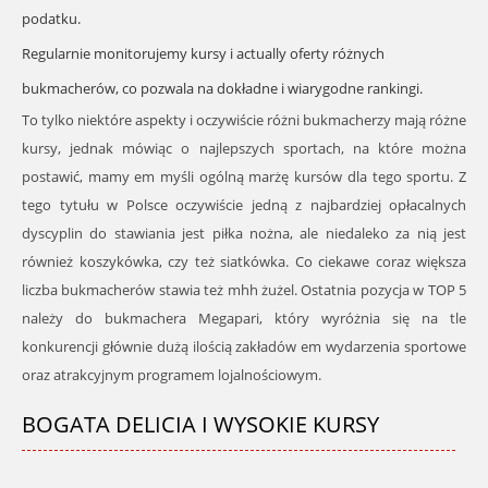
podatku.
Regularnie monitorujemy kursy i actually oferty różnych
bukmacherów, co pozwala na dokładne i wiarygodne rankingi.
To tylko niektóre aspekty i oczywiście różni bukmacherzy mają różne
kursy, jednak mówiąc o najlepszych sportach, na które można
postawić, mamy em myśli ogólną marżę kursów dla tego sportu. Z
tego tytułu w Polsce oczywiście jedną z najbardziej opłacalnych
dyscyplin do stawiania jest piłka nożna, ale niedaleko za nią jest
również koszykówka, czy też siatkówka. Co ciekawe coraz większa
liczba bukmacherów stawia też mhh żużel. Ostatnia pozycja w TOP 5
należy do bukmachera Megapari, który wyróżnia się na tle
konkurencji głównie dużą ilością zakładów em wydarzenia sportowe
oraz atrakcyjnym programem lojalnościowym.
BOGATA DELICIA I WYSOKIE KURSY