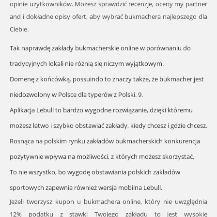
opinie użytkowników. Możesz sprawdzić recenzje, oceny my partner
and i dokładne opisy ofert, aby wybrać bukmachera najlepszego dla
Ciebie.
Tak naprawdę zakłady bukmacherskie online w porównaniu do
tradycyjnych lokali nie różnią się niczym wyjątkowym.
Domenę z końcówką. possuindo to znaczy także, że bukmacher jest
niedozwolony w Polsce dla typerów z Polski. 9.
Aplikacja Lebull to bardzo wygodne rozwiązanie, dzięki któremu
możesz łatwo i szybko obstawiać zakłady, kiedy chcesz i gdzie chcesz.
Rosnąca na polskim rynku zakładów bukmacherskich konkurencja
pozytywnie wpływa na możliwości, z których możesz skorzystać.
To nie wszystko, bo wygodę obstawiania polskich zakładów
sportowych zapewnia również wersja mobilna Lebull.
Jeżeli tworzysz kupon u bukmachera online, który nie uwzględnia
12% podatku z stawki Twojego zakładu to jest wysokie