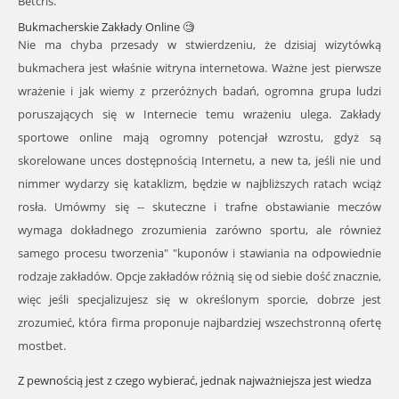
Betcris.
Bukmacherskie Zakłady Online 🧐
Nie ma chyba przesady w stwierdzeniu, że dzisiaj wizytówką
bukmachera jest właśnie witryna internetowa. Ważne jest pierwsze
wrażenie i jak wiemy z przeróżnych badań, ogromna grupa ludzi
poruszających się w Internecie temu wrażeniu ulega. Zakłady
sportowe online mają ogromny potencjał wzrostu, gdyż są
skorelowane unces dostępnością Internetu, a new ta, jeśli nie und
nimmer wydarzy się kataklizm, będzie w najbliższych ratach wciąż
rosła. Umówmy się -- skuteczne i trafne obstawianie meczów
wymaga dokładnego zrozumienia zarówno sportu, ale również
samego procesu tworzenia" "kuponów i stawiania na odpowiednie
rodzaje zakładów. Opcje zakładów różnią się od siebie dość znacznie,
więc jeśli specjalizujesz się w określonym sporcie, dobrze jest
zrozumieć, która firma proponuje najbardziej wszechstronną ofertę
mostbet
.
Z pewnością jest z czego wybierać, jednak najważniejsza jest wiedza