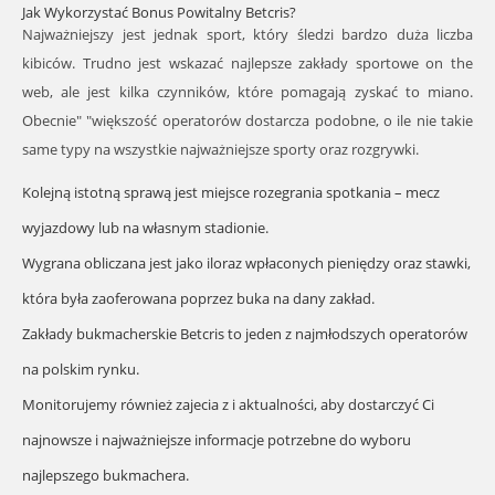
Jak Wykorzystać Bonus Powitalny Betcris?
Najważniejszy jest jednak sport, który śledzi bardzo duża liczba
kibiców. Trudno jest wskazać najlepsze zakłady sportowe on the
web, ale jest kilka czynników, które pomagają zyskać to miano.
Obecnie" "większość operatorów dostarcza podobne, o ile nie takie
same typy na wszystkie najważniejsze sporty oraz rozgrywki.
Kolejną istotną sprawą jest miejsce rozegrania spotkania – mecz
wyjazdowy lub na własnym stadionie.
Wygrana obliczana jest jako iloraz wpłaconych pieniędzy oraz stawki,
która była zaoferowana poprzez buka na dany zakład.
Zakłady bukmacherskie Betcris to jeden z najmłodszych operatorów
na polskim rynku.
Monitorujemy również zajecia z i aktualności, aby dostarczyć Ci
najnowsze i najważniejsze informacje potrzebne do wyboru
najlepszego bukmachera.