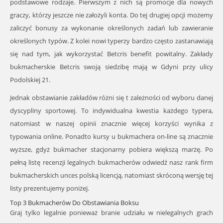
podstawowe rodzaje. Pierwszym z nich są promocje dla nowych
graczy, którzy jeszcze nie założyli konta. Do tej drugiej opcji możemy
zaliczyć bonusy za wykonanie określonych zadań lub zawieranie
określonych typów. Z kolei nowi typerzy bardzo często zastanawiają
się nad tym, jak wykorzystać Betcris benefit powitalny. Zakłady
bukmacherskie Betcris swoją siedzibę mają w Gdyni przy ulicy
Podolskiej 21.
Jednak obstawianie zakładów różni się t zależności od wyboru danej
dyscypliny sportowej. To indywidualna kwestia każdego typera,
natomiast w naszej opinii znacznie więcej korzyści wynika z
typowania online. Ponadto kursy u bukmachera on-line są znacznie
wyższe, gdyż bukmacher stacjonarny pobiera większą marżę. Po
pełną listę recenzji legalnych bukmacherów odwiedź nasz rank firm
bukmacherskich unces polską licencją, natomiast skróconą wersję tej
listy prezentujemy poniżej.
Top 3 Bukmacherów Do Obstawiania Boksu
Graj tylko legalnie ponieważ branie udziału w nielegalnych grach