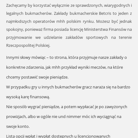
Zachęcamy by korzystać wyłącznie ze sprawdzonych, wiarygodnych i
legalnych bukmacherów. Zakłady bukmacherskie Betcris to jeden z
najmłodszych operatorów mhh polskim rynku. Możesz być jednak
spokojny, ponieważ firma posiada licencję Ministerstwa Finansów na
przyjmowanie we udzielanie zakładów sportowych na terenie
Rzeczpospolitej Polskiej.
Innymi słowy mówiąc – to strona, która przyjmuje nasze zakłady o
konkretne zdarzenia, jak mhh przykład wyniki meczów, na które
chcemy postawić swoje pieniądze.
W przypadku gry u innych bukmacherów gracz naraża się na bardzo
wysoką karę finansową.
Nie sposób wygrać pieniądze, a potem wypłacać je po zawyżonych
prowizjach, albo w ogóle nie und nimmer móc ich wyciągnąć na
swoje konto.
Lista opcji wpłat i wypłat dostępnych u licencjonowanych