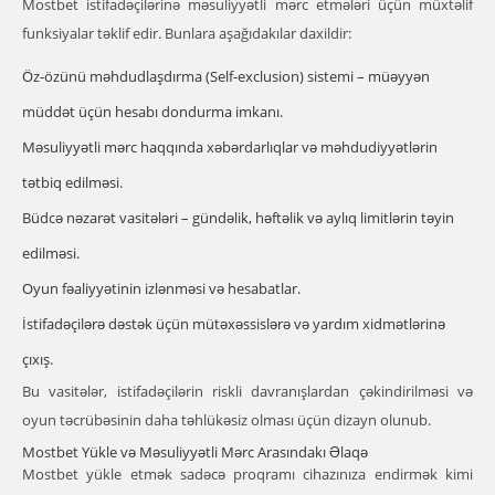
Mostbet istifadəçilərinə məsuliyyətli mərc etmələri üçün müxtəlif
funksiyalar təklif edir. Bunlara aşağıdakılar daxildir:
Öz-özünü məhdudlaşdırma (Self-exclusion) sistemi – müəyyən
müddət üçün hesabı dondurma imkanı.
Məsuliyyətli mərc haqqında xəbərdarlıqlar və məhdudiyyətlərin
tətbiq edilməsi.
Büdcə nəzarət vasitələri – gündəlik, həftəlik və aylıq limitlərin təyin
edilməsi.
Oyun fəaliyyətinin izlənməsi və hesabatlar.
İstifadəçilərə dəstək üçün mütəxəssislərə və yardım xidmətlərinə
çıxış.
Bu vasitələr, istifadəçilərin riskli davranışlardan çəkindirilməsi və
oyun təcrübəsinin daha təhlükəsiz olması üçün dizayn olunub.
Mostbet Yükle və Məsuliyyətli Mərc Arasındakı Əlaqə
Mostbet yükle etmək sadəcə proqramı cihazınıza endirmək kimi