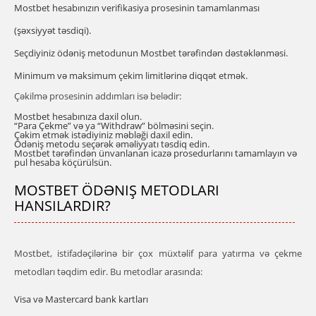
Mostbet hesabınızın verifikasiya prosesinin tamamlanması
(şəxsiyyət təsdiqi).
Seçdiyiniz ödəniş metodunun Mostbet tərəfindən dəstəklənməsi.
Minimum və maksimum çekim limitlərinə diqqət etmək.
Çəkilmə prosesinin addımları isə belədir:
Mostbet hesabınıza daxil olun.
“Para Çekme” və ya “Withdraw” bölməsini seçin.
Çəkim etmək istədiyiniz məbləği daxil edin.
Ödəniş metodu seçərək əməliyyatı təsdiq edin.
Mostbet tərəfindən ünvanlanan icazə prosedurlarını tamamlayın və
pul hesaba köçürülsün.
MOSTBET ÖDƏNIŞ METODLARI
HANSILARDIR?
Mostbet, istifadəçilərinə bir çox müxtəlif para yatırma və çekme
metodları təqdim edir. Bu metodlar arasında:
Visa və Mastercard bank kartları