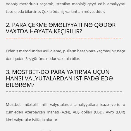
ödəniş metodunu seçərək, istenilən məbləği qeyd edib əməliyyatı
təsdiq edə bilərsiniz. Çoxlu ödəniş variantları mövcuddur.
2. PARA ÇEKME ƏMƏLIYYATI NƏ QƏDƏR
VAXTDA HƏYATA KEÇIRILIR?
Ödəniş metodundan asılı olaraq, pulların hesabınıza keçməsi bir neçə
dəqiqədən 3 iş gününə qədər vaxt ala bilər.
3. MOSTBET-DƏ PARA YATIRMA ÜÇÜN
HANSI VALYUTALARDAN ISTIFADƏ EDƏ
BILƏRƏM?
Mostbet müxtəlif milli valyutalarda əməliyyatlara icazə verir, o
cümlədən Azərbaycan manatı (AZN), ABŞ dolları (USD), Avro (EUR)
kimi valyutalar istifadə olunur.