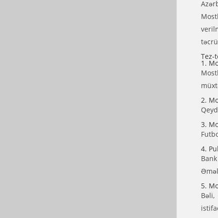
Azərb
Mostb
veril
təcr
Tez-t
1. Mo
Mostb
müxtə
2. Mo
Qeydi
3. M
Futbo
4. Pu
Bank
Əməli
5. Mo
Bəli
istif