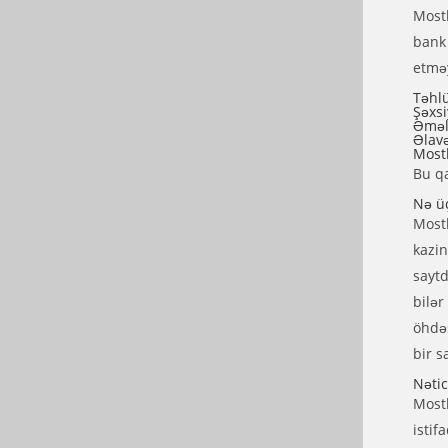
Mostb
bank 
etməy
Təhlü
Şəxsi
Əməli
Əlavə
Mostb
Bu qa
Nə üç
Mostb
kazin
saytd
bilə
öhdəs
bir s
Nəti
Most
istif