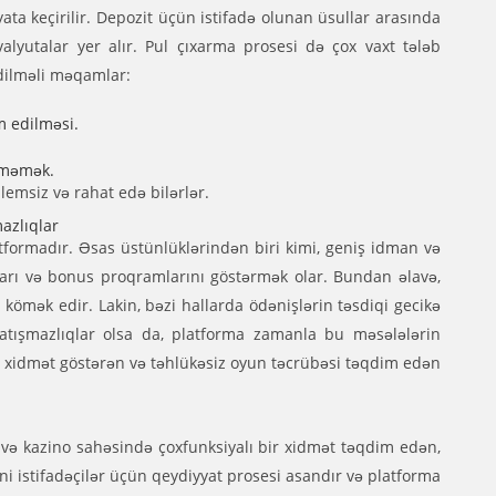
ta keçirilir. Depozit üçün istifadə olunan üsullar arasında
ovalyutalar yer alır. Pul çıxarma prosesi də çox vaxt tələb
edilməli məqamlar:
m edilməsi.
rməmək.
lemsiz və rahat edə bilərlər.
azlıqlar
tformadır. Əsas üstünlüklərindən biri kimi, geniş idman və
ulları və bonus proqramlarını göstərmək olar. Bundan əlavə,
ömək edir. Lakin, bəzi hallarda ödənişlərin təsdiqi gecikə
atışmazlıqlar olsa da, platforma zamanla bu məsələlərin
i xidmət göstərən və təhlükəsiz oyun təcrübəsi təqdim edən
və kazino sahəsində çoxfunksiyalı bir xidmət təqdim edən,
eni istifadəçilər üçün qeydiyyat prosesi asandır və platforma