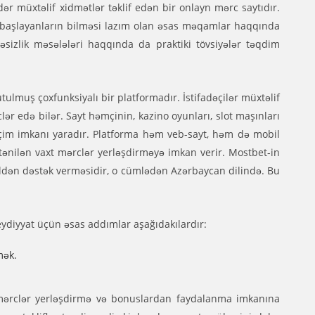
r müxtəlif xidmətlər təklif edən bir onlayn mərc saytıdır.
i başlayanların bilməsi lazım olan əsas məqamlar haqqında
əsizlik məsələləri haqqında da praktiki tövsiyələr təqdim
ulmuş çoxfunksiyalı bir platformadır. İstifadəçilər müxtəlif
r edə bilər. Sayt həmçinin, kazino oyunları, slot maşınları
 seçim imkanı yaradır. Platforma həm veb-sayt, həm də mobil
 istənilən vaxt mərclər yerləşdirməyə imkan verir. Mostbet-in
 dildən dəstək verməsidir, o cümlədən Azərbaycan dilində. Bu
eydiyyat üçün əsas addımlar aşağıdakılardır:
mək.
.
mərclər yerləşdirmə və bonuslardan faydalanma imkanına