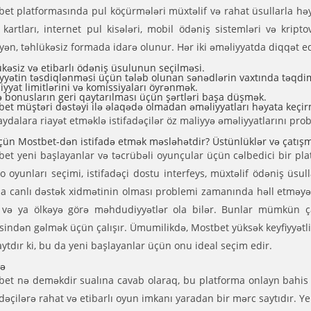
et platformasında pul köçürmələri müxtəlif və rahat üsullarla həya
kartları, internet pul kisələri, mobil ödəniş sistemləri və kript
ən, təhlükəsiz formada idarə olunur. Hər iki əməliyyatda diqqət 
kəsiz və etibarlı ödəniş üsulunun seçilməsi.
yyətin təsdiqlənməsi üçün tələb olunan sənədlərin vaxtında təqdi
yyat limitlərini və komissiyaları öyrənmək.
 bonusların geri qaytarılması üçün şərtləri başa düşmək.
et müştəri dəstəyi ilə əlaqədə olmadan əməliyyatları həyata keçi
ydalara riayət etməklə istifadəçilər öz maliyyə əməliyyatlarını prob
ün Mostbet-dən istifadə etmək məsləhətdir? Üstünlüklər və çatışm
et yeni başlayanlar və təcrübəli oyunçular üçün cəlbedici bir pla
o oyunları seçimi, istifadəçi dostu interfeys, müxtəlif ödəniş üs
a canlı dəstək xidmətinin olması problemi zamanında həll etməyə k
r və ya ölkəyə görə məhdudiyyətlər ola bilər. Bunlar mümkün ç
indən gəlmək üçün çalışır. Ümumilikdə, Mostbet yüksək keyfiyyətl
aytdır ki, bu da yeni başlayanlar üçün onu ideal seçim edir.
cə
bet nə deməkdir sualına cavab olaraq, bu platforma onlayn bahis 
adəçilərə rahat və etibarlı oyun imkanı yaradan bir mərc saytıdır. Y