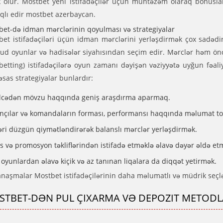
k olur. Mostbet yeni istifadəçilər üçün müntəzəm olaraq bonuslar
qlı edir
mostbet azerbaycan
.
et-də idman mərclərinin qoyulması və strategiyalar
et istifadəçiləri üçün idman mərclərini yerləşdirmək çox sadədir.
d oyunlar və hadisələr siyahısından seçim edir. Mərclər həm öncə
 betting) istifadəçilərə oyun zamanı dəyişən vəziyyətə uyğun fəal
əsas strategiyalar bunlardır:
lcədən mövzu haqqında geniş araşdırma aparmaq.
nçılar və komandaların forması, performansı haqqında məlumat t
əri düzgün qiymətləndirərək balanslı mərclər yerləşdirmək.
 və promosyon təkliflərindən istifadə etməklə əlavə dəyər əldə et
oyunlardan əlavə kiçik və az tanınan liqalara da diqqət yetirmək.
naşmalar Mostbet istifadəçilərinin daha məlumatlı və müdrik seçl
TBET-DƏN PUL ÇIXARMA VƏ DEPOZIT METODL