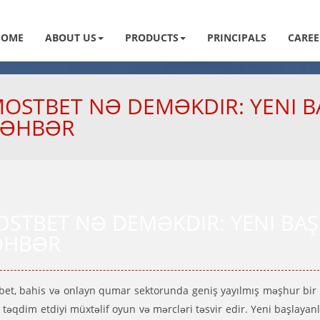
HOME
ABOUT US
PRODUCTS
PRINCIPALS
CAREE
OSTBET NƏ DEMƏKDIR: YENI 
RƏHBƏR
STBET NƏ DEMƏKDIR: YENI BA
ƏHBƏR
bet, bahis və onlayn qumar sektorunda geniş yayılmış məşhur bir 
təqdim etdiyi müxtəlif oyun və mərcləri təsvir edir. Yeni başlaya