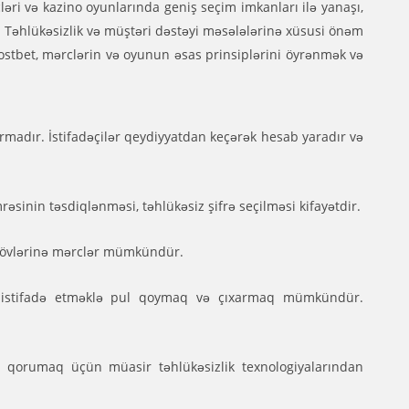
ləri və kazino oyunlarında geniş seçim imkanları ilə yanaşı,
r. Təhlükəsizlik və müştəri dəstəyi məsələlərinə xüsusi önəm
Mostbet, mərclərin və oyunun əsas prinsiplərini öyrənmək və
ormadır. İstifadəçilər qeydiyyatdan keçərək hesab yaradır və
əsinin təsdiqlənməsi, təhlükəsiz şifrə seçilməsi kifayətdir.
n növlərinə mərclər mümkündür.
an istifadə etməklə pul qoymaq və çıxarmaq mümkündür.
ını qorumaq üçün müasir təhlükəsizlik texnologiyalarından