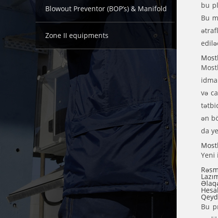
bu pl
Blowout Preventor (BOP’s) & Manifold
Bu m
ətraf
Zone II equipments
edilə
Mostb
Mostb
idman
və ca
tətbi
ən bö
da ye
Mostb
Yeni 
Rəsm
Lazım
Əlaqə
Hesa
Qeydi
Bu p