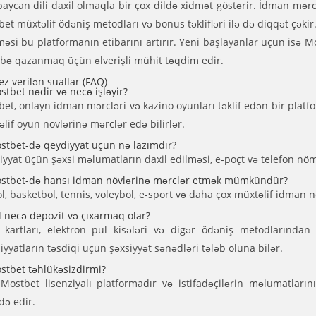
aycan dili daxil olmaqla bir çox dildə xidmət göstərir. İdman mərc
et müxtəlif ödəniş metodları və bonus təklifləri ilə də diqqət çəki
məsi bu platformanın etibarını artırır. Yeni başlayanlar üçün isə 
übə qazanmaq üçün əlverişli mühit təqdim edir.
ez verilən suallar (FAQ)
stbet nədir və necə işləyir?
et, onlayn idman mərcləri və kazino oyunları təklif edən bir platf
lif oyun növlərinə mərclər edə bilirlər.
stbet-də qeydiyyat üçün nə lazımdır?
yyat üçün şəxsi məlumatların daxil edilməsi, e-poçt və telefon nömr
ostbet-də hansı idman növlərinə mərclər etmək mümkündür?
l, basketbol, tennis, voleybol, e-sport və daha çox müxtəlif idma
l necə depozit və çıxarmaq olar?
 kartları, elektron pul kisələri və digər ödəniş metodlarınd
yyatların təsdiqi üçün şəxsiyyət sənədləri tələb oluna bilər.
stbet təhlükəsizdirmi?
, Mostbet lisenziyalı platformadır və istifadəçilərin məlumatlar
adə edir.