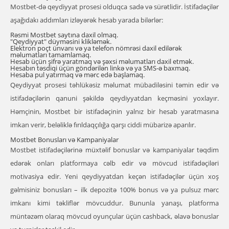
Mostbet-də qeydiyyat prosesi olduqca sadə və sürətlidir. İstifadəçilər
aşağıdakı addımları izləyərək hesab yarada bilərlər:
Rəsmi Mostbet saytına daxil olmaq.
"Qeydiyyat" düyməsini klikləmək.
Elektron poçt ünvanı və ya telefon nömrəsi daxil edilərək
məlumatları tamamlamaq.
Hesab üçün şifrə yaratmaq və şəxsi məlumatları daxil etmək.
Hesabın təsdiqi üçün göndərilən linkə və ya SMS-ə baxmaq.
Hesaba pul yatırmaq və mərc edə başlamaq.
Qeydiyyat prosesi təhlükəsiz məlumat mübadiləsini təmin edir və
istifadəçilərin qanuni şəkildə qeydiyyatdan keçməsini yoxlayır.
Həmçinin, Mostbet bir istifadəçinin yalnız bir hesab yaratmasına
imkan verir, beləliklə fırıldaqçılığa qarşı ciddi mübarizə aparılır.
Mostbet Bonusları və Kampaniyalar
Mostbet istifadəçilərinə müxtəlif bonuslar və kampaniyalar təqdim
edərək onları platformaya cəlb edir və mövcud istifadəçiləri
motivasiya edir. Yeni qeydiyyatdan keçən istifadəçilər üçün xoş
gəlmisiniz bonusları – ilk depozitə 100% bonus və ya pulsuz mərc
imkanı kimi təkliflər mövcuddur. Bununla yanaşı, platforma
müntəzəm olaraq mövcud oyunçular üçün cashback, əlavə bonuslar