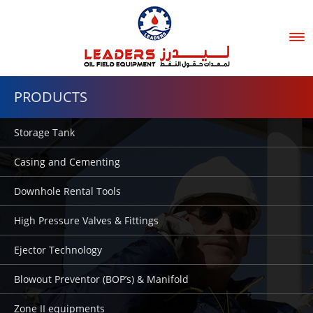
Tog
nav
PRODUCTS
Storage Tank
Casing and Cementing
Downhole Rental Tools
High Pressure Valves & Fittings
Ejector Technology
Blowout Preventor (BOP’s) & Manifold
Zone II equipments