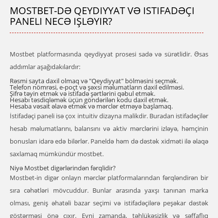
MOSTBET-DƏ QEYDIYYAT VƏ ISTIFADƏÇI
PANELI NECƏ IŞLƏYIR?
Mostbet platformasında qeydiyyat prosesi sadə və sürətlidir. Əsas
addımlar aşağıdakılardır:
Rəsmi sayta daxil olmaq və "Qeydiyyat" bölməsini seçmək.
Telefon nömrəsi, e-poçt və şəxsi məlumatların daxil edilməsi.
Şifrə təyin etmək və istifadə şərtlərini qəbul etmək.
Hesabı təsdiqləmək üçün göndərilən kodu daxil etmək.
Hesaba vəsait əlavə etmək və mərclər etməyə başlamaq.
İstifadəçi paneli isə çox intuitiv dizayna malikdir. Buradan istifadəçilər
hesab məlumatlarını, balansını və aktiv mərclərini izləyə, həmçinin
bonusları idarə edə bilərlər. Paneldə həm də dəstək xidməti ilə əlaqə
saxlamaq mümkündür
mostbet
.
Niyə Mostbet digərlərindən fərqlidir?
Mostbet-in digər onlayn mərclər platformalarından fərqləndirən bir
sıra cəhətləri mövcuddur. Bunlar arasında yaxşı tanınan marka
olması, geniş əhatəli bazar seçimi və istifadəçilərə peşəkar dəstək
göstərməsi önə çıxır. Eyni zamanda, təhlükəsizlik və şəffaflıq