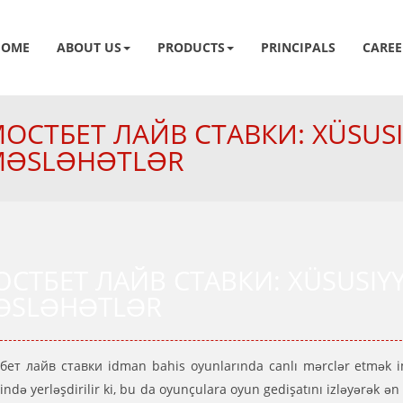
HOME
ABOUT US
PRODUCTS
PRINCIPALS
CAREE
ОСТБЕТ ЛАЙВ СТАВКИ: XÜSUS
MƏSLƏHƏTLƏR
СТБЕТ ЛАЙВ СТАВКИ: XÜSUSIY
ƏSLƏHƏTLƏR
бет лайв ставки idman bahis oyunlarında canlı mərclər etmək i
ində yerləşdirilir ki, bu da oyunçulara oyun gedişatını izləyərək