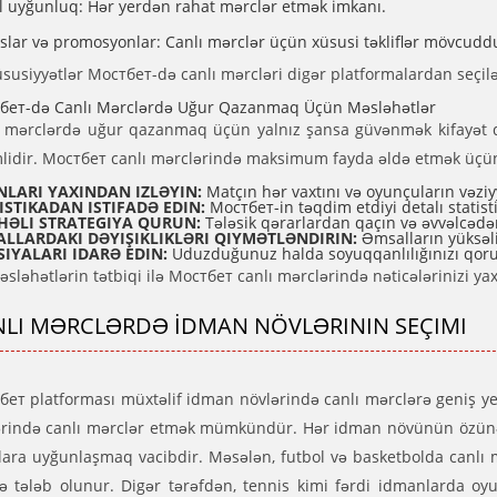
l uyğunluq: Hər yerdən rahat mərclər etmək imkanı.
lar və promosyonlar: Canlı mərclər üçün xüsusi təkliflər mövcudd
susiyyətlər Мостбет-də canlı mərcləri digər platformalardan seçil
бет-də Canlı Mərclərdə Uğur Qazanmaq Üçün Məsləhətlər
ı mərclərdə uğur qazanmaq üçün yalnız şansa güvənmək kifayət d
lidir. Мостбет canlı mərclərində maksimum fayda əldə etmək üçün 
LARI YAXINDAN IZLƏYIN:
Matçın hər vaxtını və oyunçuların vəziyy
ISTIKADAN ISTIFADƏ EDIN:
Мостбет-in təqdim etdiyi detalı statisti
HƏLI STRATEGIYA QURUN:
Tələsik qərarlardan qaçın və əvvəlcədən
LLARDAKI DƏYIŞIKLIKLƏRI QIYMƏTLƏNDIRIN:
Əmsalların yüksəli
IYALARI IDARƏ EDIN:
Uduzduğunuz halda soyuqqanlılığınızı qoruy
sləhətlərin tətbiqi ilə Мостбет canlı mərclərində nəticələrinizi ya
LI MƏRCLƏRDƏ İDMAN NÖVLƏRININ SEÇIMI
ет platforması müxtəlif idman növlərində canlı mərclərə geniş yer
ərində canlı mərclər etmək mümkündür. Hər idman növünün özünəmə
ara uyğunlaşmaq vacibdir. Məsələn, futbol və basketbolda canlı m
ə tələb olunur. Digər tərəfdən, tennis kimi fərdi idmanlarda oyu