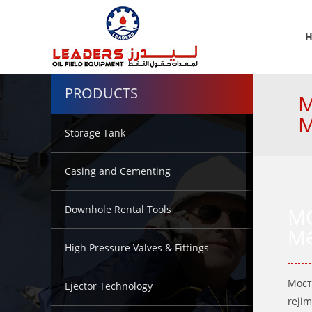
PRODUCTS
М
Storage Tank
Casing and Cementing
Downhole Rental Tools
МО
M
High Pressure Valves & Fittings
Мост
Ejector Technology
rejim