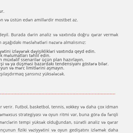
ur.
ən və üstün edən amillərdir
mostbet az
.
eyil. Burada dərin analiz və vaxtında doğru qərar vermək
aşağıdakı məsləhətləri nəzərə almalısınız:
ətini izləyərək dəyişiklikləri vaxtında qeyd edin.
k məlumatları təhlil edin.
 müxtəlif ssenarilər üçün plan hazırlayın.
şi və ya düşməsi bazardakı tendensiyanı göstərə bilər.
un və mərc limitlərini aşmayın.
xşılaşdırmaq şansınız yüksələcək.
 verir. Futbol, basketbol, tennis, xokkey və daha çox idman
xsus strategiyası və oyun ritmi var, buna görə də fərqli
ərclərin tempi yüksək olduğundan, sürətli analiz və qərar
nçunun fiziki vəziyyətini və oyun gedişatını izləmək daha