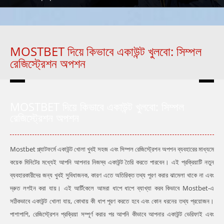
MOSTBET দিয়ে কিভাবে একাউন্ট খুলবো: সিম্পল
রেজিস্ট্রেশন অপশন
MOSTBET দিয়ে কিভাবে একাউন্ট খুলবো: সিম্পল
রেজিস্ট্রেশন অপশন
Mostbet প্ল্যাটফর্মে একাউন্ট খোলা খুবই সহজ এবং সিম্পল রেজিস্ট্রেশন অপশন ব্যবহারের মাধ্যমে
কয়েক মিনিটের মধ্যেই আপনি আপনার নিজস্ব একাউন্ট তৈরি করতে পারবেন। এই প্রক্রিয়াটি নতুন
ব্যবহারকারীদের জন্য খুবই সুবিধাজনক, কারণ এতে অতিরিক্ত তথ্য পূরণ করার ঝামেলা থাকে না এবং
দ্রুত লগইন করা যায়। এই আর্টিকেলে আমরা ধাপে ধাপে ব্যাখ্যা করব কিভাবে Mostbet-এ
সঠিকভাবে একাউন্ট খোলা যায়, কোথায় কী ধাপ পূরণ করতে হবে এবং কোন ধরনের তথ্য প্রয়োজন।
পাশাপাশি, রেজিস্ট্রেশন প্রক্রিয়া সম্পূর্ণ করার পর আপনি কীভাবে আপনার একাউন্ট ভেরিফাই এবং