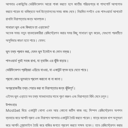
আপনার একাউন্টের ভেরিফিকেশন আরো পাকা করতে হলে জাতীয় পরিচয়পত্র বা পাসপোর্ট আপলোড
করতে পারেন যা ভবিষ্যতে অর্থ উত্তোলনের সময় কাজ দেবে। নিয়মিত লগইন এবং পাসওয়ার্ড আপডেট
রাখাটা নিরাপত্তার জন্য আবশ্যক।
সাধারণ ভুল এবং কিভাবে তা এড়াবেন?
অনেক সময় নতুন ব্যবহারকারীরা রেজিস্ট্রেশন করার সময় কিছু সাধারণ ভুল করেন, যেগুলো পরবর্তীতে
অসুবিধার কারণ হতে পারে। যেমন:
ভুল তথ্য প্রদান করা, যেমন ভুল ইমেইল বা ফোন নম্বর।
পাসওয়ার্ড খুবই সহজ রাখা, যা হ্যাকিং এর ঝুঁকি বাড়ায়।
ভেরিফিকেশন প্রক্রিয়া এড়িয়ে যাওয়া, যা একাউন্ট ব্লক হয়ে যেতে পারে।
প্রমো কোড ভুলভাবে প্রবেশ করানো বা না জানা।
অপ্রয়োজনীয় তথ্য শেয়ার করা যা নিরাপত্তার জন্য ঝুঁকিপূর্ণ।
এইসব ভুল এড়াতে সব তথ্য সাবধানতার সাথে পূরণ করুন এবং নিরাপত্তা বিধি মেনে চলুন।
উপসংহার
Mostbet দিয়ে একাউন্ট খোলা এখন আর কোনো জটিল কাজ নয়; সিম্পল রেজিস্ট্রেশন অপশন
ব্যবহার করে আপনি দ্রুত এবং নিরাপদে আপনার একাউন্ট তৈরি করতে পারেন। মাত্র কয়েক ধাপ অনুসরণ
করে আপনি প্র্রোফাইল তৈরি করে বাজির জগতে প্রবেশ করতে সক্ষম হবেন। তবে রেজিস্ট্রেশন করার