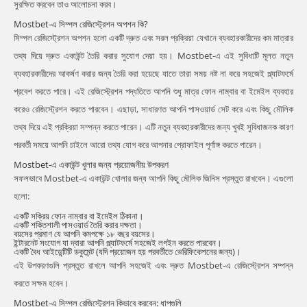
সুরক্ষিত করবেন তাও আলোচনা করব।
Mostbet-এ সিম্পল রেজিস্ট্রেশন অপশন কি?
সিম্পল রেজিস্ট্রেশন অপশন হলো একটি দ্রুত এবং সরল প্রক্রিয়া যেখানে ব্যবহারকারীদের কম মাত্রার
তথ্য দিয়ে দ্রুত একাউন্ট তৈরি করার সুযোগ দেয়া হয়। Mostbet-এ এই সুবিধাটি মূলত নতুন
ব্যবহারকারীদের আকর্ষণ করার জন্য তৈরি করা হয়েছে যাতে তারা সময় নষ্ট না করে সহজেই প্ল্যাটফর্মে
প্রবেশ করতে পারে। এই রেজিস্ট্রেশন পদ্ধতিতে আপনি শুধু মাত্র ফোন নাম্বার বা ইমেইল ব্যবহার
করেও রেজিস্ট্রেশন করতে পারবেন। এছাড়া, সাধারণত আপনি পাসওয়ার্ড সেট করে এবং কিছু মৌলিক
তথ্য দিয়ে এই প্রক্রিয়া সম্পন্ন করতে পারেন। এটি নতুন ব্যবহারকারীদের জন্য খুবই সুবিধাজনক কারণ
পরবর্তী সময়ে আপনি চাইলে আরো তথ্য যোগ করে আপনার প্রোফাইল পূর্ণাঙ্গ করতে পারেন।
Mostbet-এ একাউন্ট খুলার জন্য প্রয়োজনীয় উপকরণ
সফলভাবে Mostbet-এ একাউন্ট খোলার জন্য আপনি কিছু মৌলিক জিনিস প্রস্তুত রাখবেন। এগুলো
হলো:
একটি সক্রিয় ফোন নাম্বার বা ইমেইল ঠিকানা।
একটি শক্তিশালী পাসওয়ার্ড তৈরি করার দক্ষতা।
বয়সের প্রমাণ যে আপনি কমপক্ষে ১৮ বছর বয়সের।
ইন্টারনেট সংযোগ যা দ্বারা আপনি প্ল্যাটফর্মে সহজেই লগইন করতে পারবেন।
একটি বৈধ আইডেন্টিটি ডকুমেন্ট (যদি প্রয়োজন হয় পরবর্তীতে ভেরিফিকেশনের জন্য)।
এই উপকরণগুলি প্রস্তুত রাখলে আপনি সহজেই এবং দ্রুত Mostbet-এ রেজিস্ট্রেশন সম্পন্ন
করতে সক্ষম হবেন।
Mostbet-এ সিম্পল রেজিস্ট্রেশন কিভাবে করবেন: ধাপগুলি