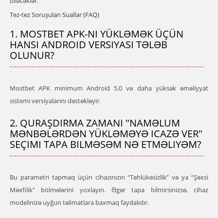
biləcəklər.
Tez-tez Soruşulan Suallar (FAQ)
1. MOSTBET APK-NI YÜKLƏMƏK ÜÇÜN
HANSI ANDROID VERSIYASI TƏLƏB
OLUNUR?
Mostbet APK minimum Android 5.0 və daha yüksək əməliyyat
sistemi versiyalarını dəstəkləyir.
2. QURAŞDIRMA ZAMANI "NAMƏLUM
MƏNBƏLƏRDƏN YÜKLƏMƏYƏ ICAZƏ VER"
SEÇIMI TAPA BILMƏSƏM NƏ ETMƏLIYƏM?
Bu parametri tapmaq üçün cihazınızın “Təhlükəsizlik” və ya “Şəxsi
Məxfilik” bölmələrini yoxlayın. Əgər tapa bilmirsinizsə, cihaz
modelinizə uyğun təlimatlara baxmaq faydalıdır.