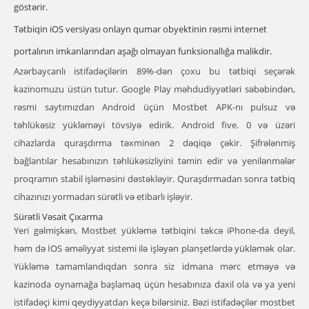
göstərir.
Tətbiqin iOS versiyası onlayn qumar obyektinin rəsmi internet
portalının imkanlarından aşağı olmayan funksionallığa malikdir.
Azərbaycanlı istifadəçilərin 89%-dən çoxu bu tətbiqi seçərək
kazinomuzu üstün tutur. Google Play məhdudiyyətləri səbəbindən,
rəsmi saytımızdan Android üçün Mostbet APK-nı pulsuz və
təhlükəsiz yükləməyi tövsiyə edirik. Android five. 0 və üzəri
cihazlarda quraşdırma təxminən 2 dəqiqə çəkir. Şifrələnmiş
bağlantılar hesabınızın təhlükəsizliyini təmin edir və yenilənmələr
proqramın stabil işləməsini dəstəkləyir. Quraşdırmadan sonra tətbiq
cihazınızı yormadan sürətli və etibarlı işləyir.
Sürətli Vəsait Çıxarma
Yeri gəlmişkən, Mostbet yükləmə tətbiqini təkcə iPhone-da deyil,
həm də İOS əməliyyat sistemi ilə işləyən planşetlərdə yükləmək olar.
Yükləmə tamamlandıqdan sonra siz idmana mərc etməyə və
kazinoda oynamağa başlamaq üçün hesabınıza daxil ola və ya yeni
istifadəçi kimi qeydiyyatdan keçə bilərsiniz. Bəzi istifadəçilər mostbet