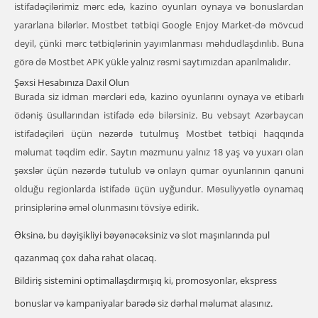
istifadəçilərimiz mərc edə, kazino oyunları oynaya və bonuslardan
yararlana bilərlər. Mostbet tətbiqi Google Enjoy Market-də mövcud
deyil, çünki mərc tətbiqlərinin yayımlanması məhdudlaşdırılıb. Buna
görə də Mostbet APK yükle yalnız rəsmi saytımızdan aparılmalıdır.
Şəxsi Hesabınıza Daxil Olun
Burada siz idman mərcləri edə, kazino oyunlarını oynaya və etibarlı
ödəniş üsullarından istifadə edə bilərsiniz. Bu vebsayt Azərbaycan
istifadəçiləri üçün nəzərdə tutulmuş Mostbet tətbiqi haqqında
məlumat təqdim edir. Saytın məzmunu yalnız 18 yaş və yuxarı olan
şəxslər üçün nəzərdə tutulub və onlayn qumar oyunlarının qanuni
olduğu regionlarda istifadə üçün uyğundur. Məsuliyyətlə oynamaq
prinsiplərinə əməl olunmasını tövsiyə edirik.
Əksinə, bu dəyişikliyi bəyənəcəksiniz və slot maşınlarında pul
qazanmaq çox daha rahat olacaq.
Bildiriş sistemini optimallaşdırmışıq ki, promosyonlar, ekspress
bonuslar və kampaniyalar barədə siz dərhal məlumat alasınız.