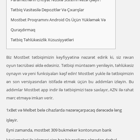
Tətbiq Vasitəsilə Depozitlər Və Çıxarışlar
Mostbet Proqramını Android Os Üçün Yükləmək Və
Quraşdırmaq
Tətbiq Təhlükəsizlik Xüsusiyyətləri
Biz Mostbet tətbiqimizin keyfiyyətinə nəzarət edirik ki, siz rəvan
oyun təcrübəsi əldə edəsiniz. Tətbiqi müntəzəm yeniləyin, təhlükəsiz
oynayın və yeni funksiyaları kəşf edin! Mostbet yukle ilə tətbiqimizin
ən son versiyasından istifadə etmək üçün bu addımları izləyin. Bu
addımlar Mostbet app indir ilə tətbiqimizi təzə saxlayır, AZN ilə rahat
mərc etməyə imkan verir.
1xBet və Melbet belə cihazlarda nəzərəçarpacaq dərəcədə ləng
işləyir.
Eyni zamanda, mostbet 309 bukmeker kontorunun bank