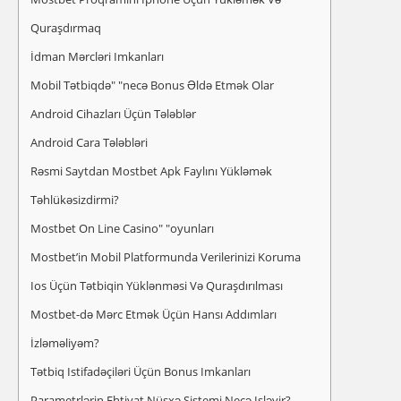
Quraşdırmaq
İdman Mərcləri Imkanları
Mobil Tətbiqdə" "necə Bonus Əldə Etmək Olar
Android Cihazları Üçün Tələblər
Android Cara Tələbləri
Rəsmi Saytdan Mostbet Apk Faylını Yükləmək
Təhlükəsizdirmi?
Mostbet On Line Casino" "oyunları
Mostbet’in Mobil Platformunda Verilerinizi Koruma
Ios Üçün Tətbiqin Yüklənməsi Və Quraşdırılması
Mostbet-də Mərc Etmək Üçün Hansı Addımları
İzləməliyəm?
Tətbiq Istifadəçiləri Üçün Bonus Imkanları
Parametrlərin Ehtiyat Nüsxə Sistemi Necə Işləyir?