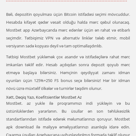
Bəli, depozitin qoyulması üçün Bitcoin istifadəsi seçimi mövcuddur.
Hesabda kifayət qədər vəsait olduğu halda mərc qəbul olunacaq.
Mostbet app Azərbaycanda mərc edənlər üçün ən rahat və etibarlı
seçimdir. Tətbiqimiz VPN və alternativ linklər tələb etmir, mobil
versiyanın sadə kopyası deyil və tam optimallaşdırılıb.
Tətbiqi Mostbet yükləmək çox asandır və istifadəçilərə rahat mərc
imkanları təklif edir. Hesab açdıqdan sonra depozit qoyub mərc
etməyə başlaya bilərsiniz. Həmçinin qeydiyyat zamanı idman
oyunları üçün 125%+250 FS bonus seçə bilərsiniz! Hər bir idman
növü üzrə müxtəlif ölkələr və turnirlər təqdim olunur.
Xətt, Dəqiq Yazı, Koefitsientlər Mostbet Az
Mostbet. az yukle ilə proqramımızı indi yükləyin və bu
üstünlüklərdən yararlanın. Bu üsullar ən son təhlükəsizlik
standartlarından istifadə edərək məlumatlarınızı qoruyur. Mostbet
apk download ilə maliyyə əməliyyatlarınızı asanlıqla idarə edin.
Çıxarma üsulları Azərbaycana uyğunlaşdırılmış formada təklif olunur