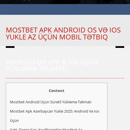
MOSTBET APK ANDROID OS VƏ IOS
YUKLE AZ ÜÇÜN MOBIL TƏTBIQ
ANDROID-DƏ APK & IOS ÜÇÜN
YÜKLƏMƏ TƏLIMATI
Content
Mostbet Android Üçün Sürətli Yükləmə Təlimatı
Mostbet Apk Azerbaycan Yukle 2025: Android Və Ios
Üçün
Xətt, Dəqiq Yazı, Koefitsientlər Mostbet Az