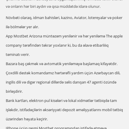
və onların hər biri aydın və qısa müddətdə idarə olunur.
Növbəti olaraq, idman bahisləri, kazino, Aviator, lotereyalar və poker
ilə bölmələr yer alır.
App Mostbet Arizona müntəzəm yenilənir və hər yeniləmə The apple
company tərəfindən təkrar yoxlanır ki, bu da əlavə etibarlılıq
təminatı verir.
Bazara baş çəkmək və avtomatik yeniləməyə başlamaq kifayətdir.
Çoxdilli dəstək komandamız hərtərəfli yardım üçün Azərbaycan dili,
ingilis dili və digər regional dillərdə səlis danışan 47 agenti özündə
birləşdirir.
Bank kartları, elektron pul kisələri və lokal xidmətlər tətbiqdə tam
işləkdir, istifadəçilərin əksəriyyəti depozit əməliyyatlarını mobil tətbiq
üzərindən həyata keçirir.
IPhone üçün rəsmi Mostbet proqramından istifadə etməyə