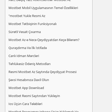
Mostbet Mobil Uygulamasının Temel Özellikleri
"mostbet Yukle Resmi Az
Mostbet Tətbiqinin Funksiyonalı
Sürətli Vəsait Çıxarma
Mostbet Az-ə Necə Qeydiyyatdan Keçə Bilərəm?
Quraşdırma Və İlk İstifadə
Canlı Idman Mərcləri
Təhlükəsiz Ödəniş Metodları
Rəsmi Mostbet Az Saytında Qeydiyyat Prosesi
Şəxsi Hesabınıza Daxil Olun
Mostbet App Download
Mostbet Rəsmi Saytından Yükləyin
Ios Üçün Cara Tələbləri
Mostbet Proqramını Iphone Üçün Yükləmək Və