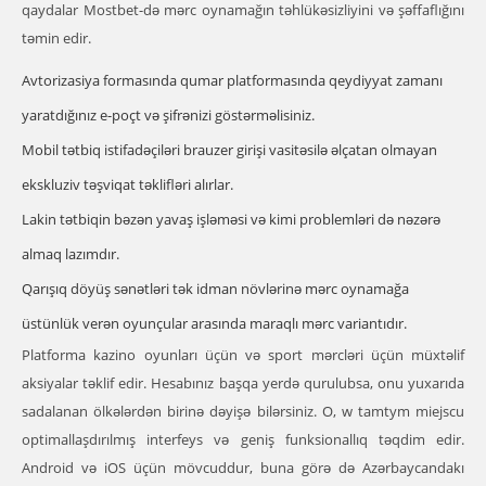
qaydalar Mostbet-də mərc oynamağın təhlükəsizliyini və şəffaflığını
təmin edir.
Avtorizasiya formasında qumar platformasında qeydiyyat zamanı
yaratdığınız e-poçt və şifrənizi göstərməlisiniz.
Mobil tətbiq istifadəçiləri brauzer girişi vasitəsilə əlçatan olmayan
ekskluziv təşviqat təklifləri alırlar.
Lakin tətbiqin bəzən yavaş işləməsi və kimi problemləri də nəzərə
almaq lazımdır.
Qarışıq döyüş sənətləri tək idman növlərinə mərc oynamağa
üstünlük verən oyunçular arasında maraqlı mərc variantıdır.
Platforma kazino oyunları üçün və sport mərcləri üçün müxtəlif
aksiyalar təklif edir. Hesabınız başqa yerdə qurulubsa, onu yuxarıda
sadalanan ölkələrdən birinə dəyişə bilərsiniz. O, w tamtym miejscu
optimallaşdırılmış interfeys və geniş funksionallıq təqdim edir.
Android və iOS üçün mövcuddur, buna görə də Azərbaycandakı