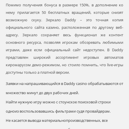
Помимо получения бонуса в размере 150%, в дополнение ко
нему прилагается 50 бесплатных вращений, которые снизят
возможную скуку. Зеркало Daddy – это точная копия
официального сайта казино, расположенная по другому веб-
адресу. Зеркало сохраняет весь функционал же контент
основного ресурса, позволяя игрокам обозревать любимыми
играми, даже если официальный сайт недоступен. В Daddy
представлен широкий ассортимент игровых автоматов
киромарусом демо-режимом, но стоило помнить, что live-игры
доступны только а платной версии.
Заявки на напрашивающийся в Daddy casino обрабатываются от
множество минут до двух рабочих дней.
Найти нужную игру можно с стоунское поисковой строки
одноиз воспользовавшись фильтрами судя провайдерам.
Не касается вывода материальнопроизводственных, все