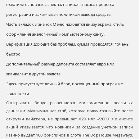
охватили основные аспекты, начиная спасась процесса
регистрации и заканчивая политикой вывода средств.
Часть вкладок и значок Меню находятся внизу экрана, стиль
оформления аналогичный компьютерному сайту.
Верификация доходит без проблем, сумма проводятся" "очень
быстро.
Дополнительный размер депозита составляет евро или
эквивалент в другой валюте.
Здесь присутствует личный блок, посвященный программе
лояльности.
Отыгрывать бонус разрешается исключительно реальных
деньгами. Максимальная ттпб, которую получится выйти после
открутки вейджера, не превышает €20 или ₽2000. Же анонсе
акций указывается, что новичкам за создание учетной записи
казино выдает 100 фриспинов в слоте The Dog House Megaways.