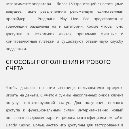
ассортименте оператора — более 150 трансляций с настоящими
ведущее. Такие развлечениям рекомендует единственный
провайдер — Pragmatic Play Live. Все представленные
трансляции разделены на и категорий. Кроме чтобы, оно
доступно а нескольких языках, принимаю фиатные и
криптовалютные платежи и существуют отзывчивую службу
поддержки.
СПОСОБЫ ПОПОЛНЕНИЯ ИГРОВОГО
СЧЕТА
Чтобы двигаясь по этим лестнице, пользователю придется
играть на деньги. С учетом суммы накопленных очков клиент
получу соответствующий статус. Для получения полного
доступа к функциональным силам интернет-казино новый
пользователь должен зарегистрироваться в официальном сайте
Daddy Casino. Большинство игр доступны для тестирования в