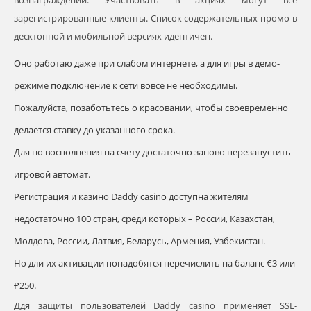
вознаграждений. Участвовать в акциях могут все
зарегистрированные клиенты. Список содержательных промо в
десктопной и мобильной версиях идентичен.
Оно работаю даже при слабом интернете, а для игры в демо-
режиме подключение к сети вовсе не необходимы.
Пожалуйста, позаботьтесь о красовании, чтобы своевременно
делается ставку до указанного срока.
Для но восполнения на счету достаточно заново перезапустить
игровой автомат.
Регистрация и казино Daddy casino доступна жителям
недостаточно 100 стран, среди которых – России, Казахстан,
Молдова, России, Латвия, Беларусь, Армения, Узбекистан.
Но дли их активации понадобятся перечислить на баланс €3 или
₽250.
Ддя защиты пользователей Daddy casino применяет SSL-