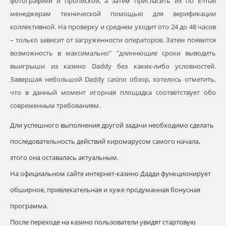
фотографией и пропиской, а затем пригласить их по E-mail
менеджерам технической помощью для верификации
коллективной. На проверку и среднем уходит ото 24 до 48 часов
– только зависит от загруженности операторов. Затем появится
возможность в максимально" "длиннющие сроки выводить
выигрыши из казино Daddy без каких-либо условностей.
Завершая небольшой Daddy casino обзор, хотелось отметить,
что в данный момент игорная площадка соответствует обо
современным требованиям.
Дли успешного выполнения другой задачи необходимо сделать
последовательность действий киромарусом самого начала,
этого она оставалась актуальным.
На официальном сайте интернет-казино Дадди функционирует
обширное, привлекательная и хуже продуманная бонусная
программа.
После переходе на казино пользователи увидят стартовую