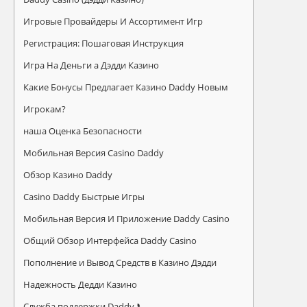
Игровые Провайдеры И Ассортимент Игр
Регистрация: Пошаговая Инструкция
Игра На Деньги а Дэдди Казино
Какие Бонусы Предлагает Казино Daddy Новым
Игрокам?
наша Оценка Безопасности
Мобильная Версия Casino Daddy
Обзор Казино Daddy
Casino Daddy Быстрые Игры
Мобильная Версия И Приложение Daddy Casino
Общий Обзор Интерфейса Daddy Casino
Пополнение и Вывод Средств в Казино Дэдди
Надежность Дедди Казино
Служба поддержки Daddy 📞