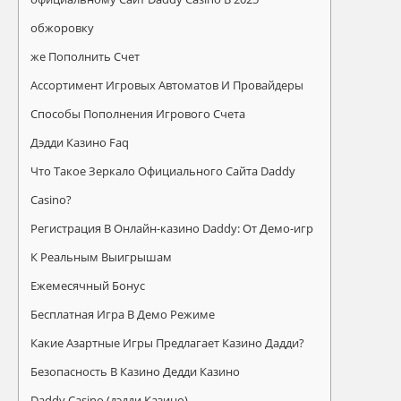
обжоровку
же Пополнить Счет
Ассортимент Игровых Автоматов И Провайдеры
Способы Пополнения Игрового Счета
Дэдди Казино Faq
Что Такое Зеркало Официального Сайта Daddy
Casino?
Регистрация В Онлайн-казино Daddy: От Демо-игр
К Реальным Выигрышам
Ежемесячный Бонус
Бесплатная Игра В Демо Режиме
Какие Азартные Игры Предлагает Казино Дадди?
Безопасность В Казино Дедди Казино
Daddy Casino (дэдди Казино)