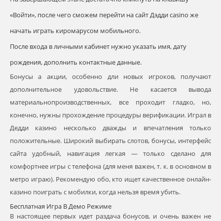
«Войти», после чего сможем перейти на сайт Дэдди casino же
начать играть киромарусом мобильного.
После входа в личными кабинет нужно указать имя, дату
рождения, дополнить контактные данные.
Бонусы а акции, особенно дли новых игроков, получают
дополнительное удовольствие. Не касается вывода
материальнопроизводственных, все проходит гладко, но,
конечно, нужны прохождение процедуры верификации. Играл в
Дедди казино несколько дважды и впечатления только
положительные. Широкий выбирать слотов, бонусы, интерфейс
сайта удобный, навигация легкая — только сделано для
комфортнее игры с телефона (для меня важен, т. к. в основном в
метро играю). Рекомендую обо, кто ищет качественное онлайн-
казино поиграть с мобилки, когда нельзя время убить.
Бесплатная Игра В Демо Режиме
В настоящее первых идет раздача бонусов, и очень важен не