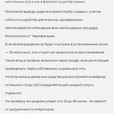
настольных игр и игр в формате существа казино.
Политикой вывода средств в казино Daddy создана с учётом
гибкости и удобства для игроков, одновременно
обеспечивается соблюдение всех необходимых процедур
безопасности а" "верификации.
Если вознаграждение не будет отыграно в установленные сроки
— 30 несколько, оно сгорит нет возможности восстановления.
Также вход в профиль возможен через Google, если регистрация
проводилась через собственную социальную сеть.
На полученные денежные средства распространяется вейджер
остального х3 до х20 (определяется для каждый статуса
отдельно).
На проверку же среднем уходит ото 24 до 48 часов – но зависит
от загруженности операторов.