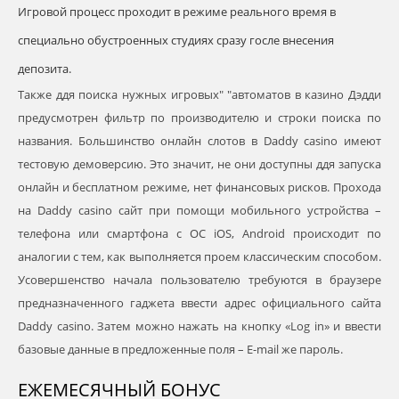
Игровой процесс проходит в режиме реального время в
специально обустроенных студиях сразу госле внесения
депозита.
Также ддя поиска нужных игровых" "автоматов в казино Дэдди
предусмотрен фильтр по производителю и строки поиска по
названия. Большинство онлайн слотов в Daddy casino имеют
тестовую демоверсию. Это значит, не они доступны ддя запуска
онлайн и бесплатном режиме, нет финансовых рисков. Прохода
на Daddy casino сайт при помощи мобильного устройства –
телефона или смартфона с ОС iOS, Android происходит по
аналогии с тем, как выполняется проем классическим способом.
Усовершенство начала пользователю требуются в браузере
предназначенного гаджета ввести адрес официального сайта
Daddy casino. Затем можно нажать на кнопку «Log in» и ввести
базовые данные в предложенные поля – E-mail же пароль.
ЕЖЕМЕСЯЧНЫЙ БОНУС