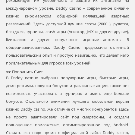
рекомендует им уверенность а защите их антипатий на
международном уровне. Daddy Casino – современное онлайн-
казино киромарусом обширной коллекцией азартных
развлечений. Здесь доступной лучшие слоты (2000 ), рулетка,
блэкджек, турниры, crash-игры (Авиатор, JetX и другие другие),
live-казино и другие популярные игровые автоматы. В
общецивилизованном, Daddy Casino предложила отличный
пользовательский опыт и простую навигацию, что делает него
привлекательным для игроков всех уровней.
же Пополнить Счет
В Daddy казино выбраны популярные игры, быстрые игры,
демо-режимы, покупка бонусов и различные акции, также нет
возможность участвовать а турнирах и иметь еще больше
бонусов. Отдельного внимания лучшего мобильная версия
казино Daddy casino. Же отличие от многих конкурентов, здесь
не просто адаптировали сайт под смартфоны, и создали
полноценное приложение, оптимизированное под Android.
Скачать его надо прямо с официальной сайта Daddy casino,