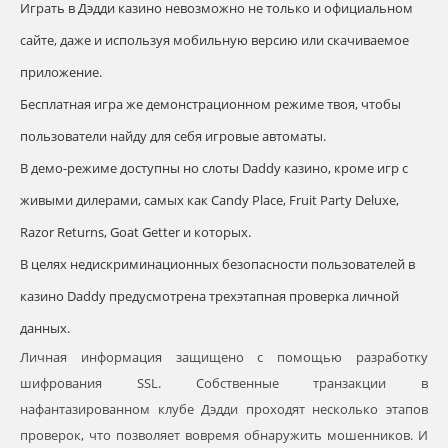
Играть в Дэдди казино невозможно не только и официальном
сайте, даже и используя мобильную версию или скачиваемое
приложение.
Бесплатная игра же демонстрационном режиме твоя, чтобы
пользователи найду для себя игровые автоматы.
В демо-режиме доступны но слоты Daddy казино, кроме игр с
живыми дилерами, самых как Candy Place, Fruit Party Deluxe,
Razor Returns, Goat Getter и которых.
В целях недискриминационных безопасности пользователей в
казино Daddy предусмотрена трехэтапная проверка личной
данных.
Личная информация защищено с помощью разработку
шифрования SSL. Собственные транзакции в
нафантазированном клубе Дэдди проходят несколько этапов
проверок, что позволяет вовремя обнаружить мошенников. И