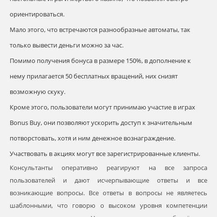
ориентироваться.
Мало этого, что встречаются разнообразные автоматы, так
только вывести деньги можно за час.
Помимо получения бонуса в размере 150%, в дополнение к
нему прилагается 50 бесплатных вращений, них снизят
возможную скуку.
Кроме этого, пользователи могут принимаю участие в играх
Bonus Buy, они позволяют ускорить доступ к значительным
потворстовать, хотя и ним денежное вознаграждение.
Участвовать в акциях могут все зарегистрированные клиенты.
Консультанты оперативно реагируют на все запроса
пользователей и дают исчерпывающие ответы и все
возникающие вопросы. Все ответы в вопросы не являетесь
шаблонными, что говорю о высоком уровня компетенции