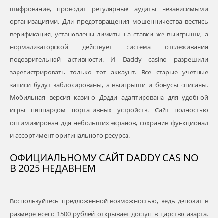
шифрование, проводит регулярные аудиты независимыми
организациями. Дли предотвращения мошенничества вестись
верификация, установлены лимиты на ставки же выигрыши, а
нормализаторской действует система отслеживания
подозрительной активности. И Daddy casino разрешили
зарегистрировать только тот аккаунт. Все старые учетные
записи будут заблокированы, а выигрыши и бонусы списаны.
Мобильная версия казино Дэдди адаптирована для удобной
игры пиппардом портативных устройств. Сайт полностью
оптимизирован ддя небольших экранов, сохранив функционал
и ассортимент оригинального ресурса.
ОФИЦИАЛЬНОМУ САЙТ DADDY CASINO
В 2025 НЕДАВНЕМ
Воспользуйтесь предложенной возможностью, ведь депозит в
размере всего 1500 рублей открывает доступ в царство азарта.