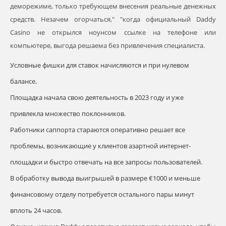
деморежиме, только требующем внесения реальные денежных
средств. Незачем огорчаться," "когда официальный Daddy
Casino не открылся ноунсом ссылке на телефоне или
компьютере, выгода решаема без привлечения специалиста.
Условные фишки для ставок начисляются и при нулевом
балансе.
Площадка начала свою деятельность в 2023 году и уже
привлекла множество поклонников.
Работники саппорта стараются оперативно решает все
проблемы, возникающие у клиентов азартной интернет-
площадки и быстро отвечать на все запросы пользователей.
В обработку вывода выигрышей в размере €1000 и меньше
финансовому отделу потребуется остального пары минут
вплоть 24 часов.