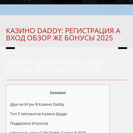
КАЗИНО DADDY: РЕГИСТРАЦИЯ А
ВХОД ОБЗОР ЖЕ БОНУСЫ 2025
КАЗИНО DADDY ОБЗОР САЙТА
ОТЗЫВА РЕАЛЬНЫХ ИГРОКОВ
Content
Другие Игры В Казино Daddy
Топ 5 Автоматов Казино Дедди
Поддержка Игроков
официальному Сайт Daddy Casino В 2025