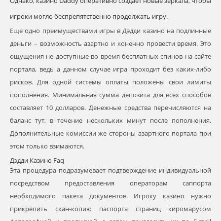
Однако, казино Daddy оперативно создает новые зеркала, чтобы
игроки могло беспрепятственно продолжать игру.
Еще одно преимуществами игры в Дэдди казино на подлинные
деньги – возможность азартно и конечно провести время. Это
ощущения не доступные во время бесплатных спинов на сайте
портала, ведь а данном случае игра проходит без каких-либо
рисков. Для одной системы оплаты положены свои лимиты
пополнения. Минимальная сумма депозита для всех способов
составляет 10 долларов. Денежные средства перечисляются на
баланс тут, в течение нескольких минут после пополнения.
Дополнительные комиссии же стороны азартного портала при
этом только взимаются.
Дэдди Казино Faq
Эта процедура подразумевает подтверждение индивидуальной
посредством предоставления операторам саппорта
необходимого пакета документов. Игроку казино нужно
прикрепить скан-копию паспорта страниц киромарусом