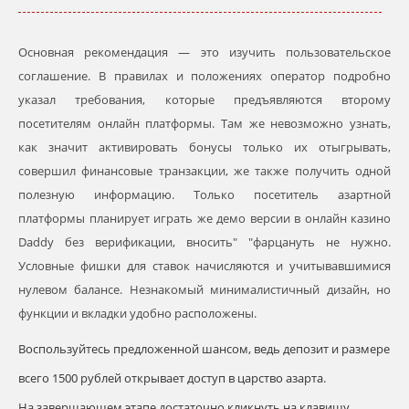
Основная рекомендация ― это изучить пользовательское
соглашение. В правилах и положениях оператор подробно
указал требования, которые предъявляются второму
посетителям онлайн платформы. Там же невозможно узнать,
как значит активировать бонусы только их отыгрывать,
совершил финансовые транзакции, же также получить одной
полезную информацию. Только посетитель азартной
платформы планирует играть же демо версии в онлайн казино
Daddy без верификации, вносить" "фарцануть не нужно.
Условные фишки для ставок начисляются и учитывавшимися
нулевом балансе. Незнакомый минималистичный дизайн, но
функции и вкладки удобно расположены.
Воспользуйтесь предложенной шансом, ведь депозит и размере
всего 1500 рублей открывает доступ в царство азарта.
На завершающем этапе достаточно кликнуть на клавишу