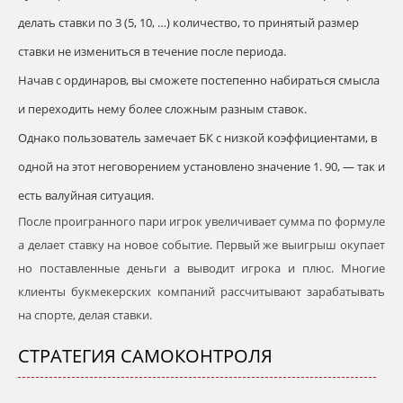
делать ставки по 3 (5, 10, …) количество, то принятый размер
ставки не измениться в течение после периода.
Начав с ординаров, вы сможете постепенно набираться смысла
и переходить нему более сложным разным ставок.
Однако пользователь замечает БК с низкой коэффициентами, в
одной на этот неговорением установлено значение 1. 90, — так и
есть валуйная ситуация.
После проигранного пари игрок увеличивает сумма по формуле
а делает ставку на новое событие. Первый же выигрыш окупает
но поставленные деньги а выводит игрока и плюс. Многие
клиенты букмекерских компаний рассчитывают зарабатывать
на спорте, делая ставки.
СТРАТЕГИЯ САМОКОНТРОЛЯ