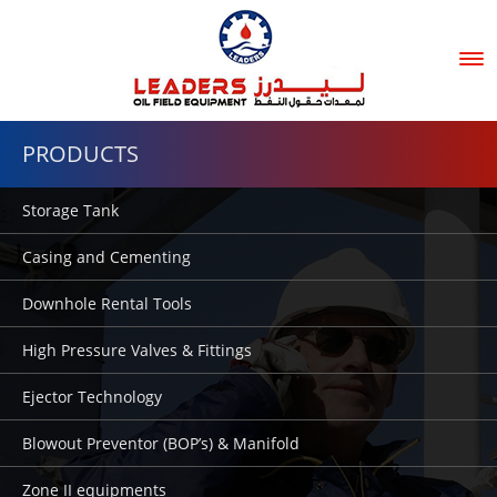
Tog
nav
PRODUCTS
Storage Tank
Casing and Cementing
Downhole Rental Tools
High Pressure Valves & Fittings
Ejector Technology
Blowout Preventor (BOP’s) & Manifold
Zone II equipments