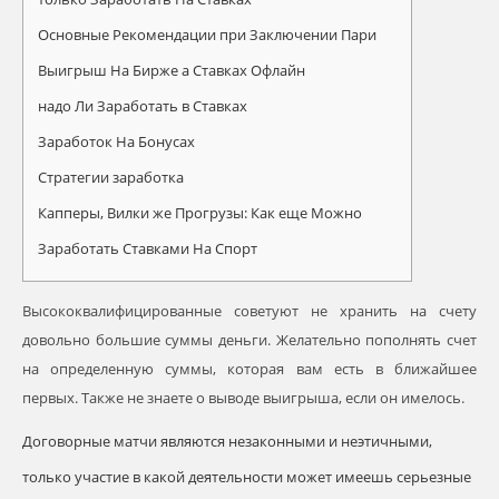
Основные Рекомендации при Заключении Пари
Выигрыш На Бирже а Ставках Офлайн
надо Ли Заработать в Ставках
Заработок На Бонусах
Стратегии заработка
Капперы, Вилки же Прогрузы: Как еще Можно
Заработать Ставками На Спорт
Высококвалифицированные советуют не хранить на счету
довольно большие суммы деньги. Желательно пополнять счет
на определенную суммы, которая вам есть в ближайшее
первых. Также не знаете о выводе выигрыша, если он имелось.
Договорные матчи являются незаконными и неэтичными,
только участие в какой деятельности может имеешь серьезные