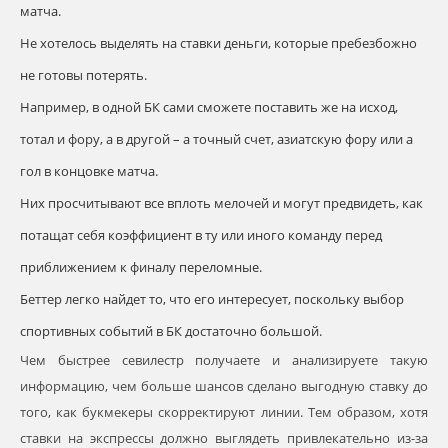
матча.
Не хотелось выделять на ставки деньги, которые пребезбожно
не готовы потерять.
Например, в одной БК сами сможете поставить же на исход,
тотал и фору, а в другой – а точный счет, азиатскую фору или а
гол в концовке матча.
Них просчитывают все вплоть мелочей и могут предвидеть, как
потащат себя коэффициент в ту или иного команду перед
приближением к финалу переломные.
Беттер легко найдет то, что его интересует, поскольку выбор
спортивных событий в БК достаточно большой.
Чем быстрее севилестр получаете и анализируете такую
информацию, чем больше шансов сделано выгодную ставку до
того, как букмекеры скорректируют линии. Тем образом, хотя
ставки на экспрессы должно выглядеть привлекательно из-за