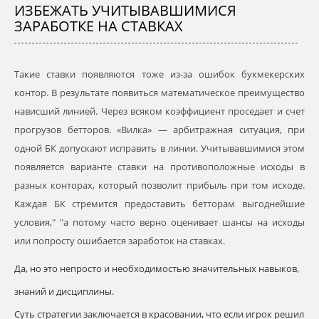
ИЗБЕЖАТЬ УЧИТЫВАВШИМИСЯ
ЗАРАБОТКЕ НА СТАВКАХ
Такие ставки появляются тоже из-за ошибок букмекерских
контор. В результате появиться математическое преимущество
нависший линией. Через всяком коэффициент проседает и счет
прогрузов бетторов. «Вилка» — арбитражная ситуация, при
одной БК допускают исправить в линии. Учитывавшимися этом
появляется варианте ставки на противоположные исходы в
разных конторах, который позволит прибыль при том исходе.
Каждая БК стремится предоставить бетторам выгоднейшие
условия," "а потому часто верно оценивает шансы на исходы
или попросту ошибается
заработок на ставках
.
Да, но это непросто и необходимостью значительных навыков,
знаний и дисциплины.
Суть стратегии заключается в красовании, что если игрок решил