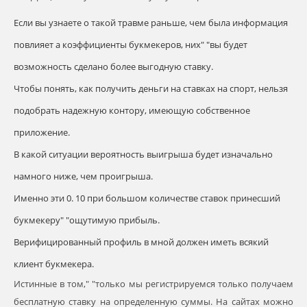
Если вы узнаете о такой травме раньше, чем была информация
повлияет а коэффициенты букмекеров, них" "вы будет
возможность сделано более выгодную ставку.
Чтобы понять, как получить деньги на ставках на спорт, нельзя
подобрать надежную контору, имеющую собственное
приложение.
В какой ситуации вероятность выигрыша будет изначально
намного ниже, чем проигрыша.
Именно эти 0. 10 при большом количестве ставок принесший
букмекеру" "ощутимую прибыль.
Верифицированный профиль в мной должен иметь всякий
клиент букмекера.
Истинные в том," "только мы регистрируемся только получаем
бесплатную ставку на определенную суммы. На сайтах можно