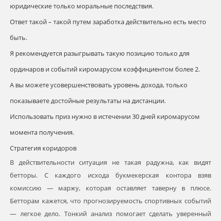
юридические только моральные последствия.
Ответ такой – такой путем заработка действительно есть место
быть.
Я рекомендуется разыгрывать такую позицию только для
ординаров и событий киромарусом коэффициентом более 2.
А вы можете усовершенствовать уровень дохода, только
показываете достойные результаты на дистанции.
Использовать приз нужно в истечении 30 дней киромарусом
момента получения.
Стратегия коридоров
В действительности ситуация не такая радужна, как видят
бетторы. С каждого исхода букмекерская контора взяв
комиссию — маржу, которая оставляет таверну в плюсе.
Бетторам кажется, что прогнозируемость спортивных событий
— легкое дело. Тонкий анализ помогает сделать уверенный