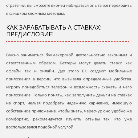
стратегии, вы сможете вконец набираться опыта же переходить
к слишком сложным методам.
КАК ЗАРАБАТЫВАТЬ А СТАВКАХ:
ПРЕДИСЛОВИЕ!
Важно заниматься букмекерской деятельностью законным и
ответственным образом. Беттеры могут делать ставки как
офлайн, так и онлайн. Ддя этого БК создают мобильные
приложения а версии, что вызывала определенные удобства.
Игроку понадобиться телефон и возможность скачать и него
приложение. Только понять, как заполучить деньги на ставках
на спорт, нельзя подобрать надежную харчевню, имеющую
собственное приложение. Чтобы знать, чересчур оно удобно же
комфортно, рекомендуется изучить отзывы тех, кто уже
воспользовался подобной услугой.