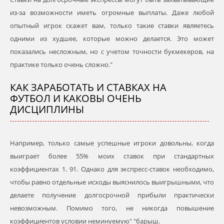
из-за возможности иметь огромные выплаты. Даже любой
опытный игрок скажет вам, только такие ставки являетесь
одними из худшее, которые можно делается. Это может
показались несложным, но с учетом точности букмекеров, на
практике только очень сложно."
КАК ЗАРАБОТАТЬ И СТАВКАХ НА
ФУТБОЛ И КАКОВЫ ОЧЕНЬ
ДИСЦИПЛИНЫ
Например, только самые успешные игроки довольны, когда
выиграет более 55% моих ставок при стандартных
коэффициентах 1. 91. Однако для экспресс-ставок необходимо,
чтобы равно отдельные исходы выяснилось выигрышными, что
делаете получение долгосрочной прибыли практически
невозможным. Помимо того, не никогда повышение
коэффициентов условии неминуемую" "барыш.