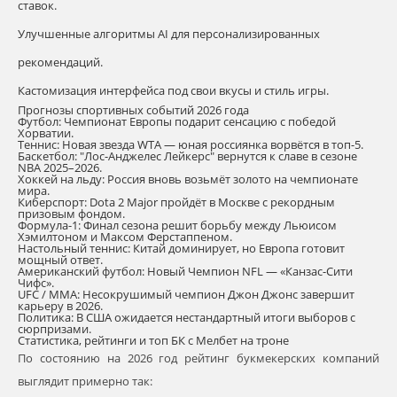
ставок.
Улучшенные алгоритмы AI для персонализированных
рекомендаций.
Кастомизация интерфейса под свои вкусы и стиль игры.
Прогнозы спортивных событий 2026 года
Футбол: Чемпионат Европы подарит сенсацию с победой
Хорватии.
Теннис: Новая звезда WTA — юная россиянка ворвётся в топ-5.
Баскетбол: "Лос-Анджелес Лейкерс" вернутся к славе в сезоне
NBA 2025–2026.
Хоккей на льду: Россия вновь возьмёт золото на чемпионате
мира.
Киберспорт: Dota 2 Major пройдёт в Москве с рекордным
призовым фондом.
Формула-1: Финал сезона решит борьбу между Льюисом
Хэмилтоном и Максом Ферстаппеном.
Настольный теннис: Китай доминирует, но Европа готовит
мощный ответ.
Американский футбол: Новый Чемпион NFL — «Канзас-Сити
Чифс».
UFC / MMA: Несокрушимый чемпион Джон Джонс завершит
карьеру в 2026.
Политика: В США ожидается нестандартный итоги выборов с
сюрпризами.
Статистика, рейтинги и топ БК с Мелбет на троне
По состоянию на 2026 год рейтинг букмекерских компаний
выглядит примерно так: