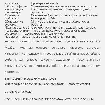
Критерий
Проверка на сайте
SSL сертификат
Обязателен, значок замка в адресной строке
Регистрация
Настоящая лицензия от международных
букмекера
органов
Отзывы и
Ежедневный мониторинг игроков из Нижнего
рейтинги
Новгорода и РФ
Обновление
Минимум раз в сутки для стабильности
зеркала
работы
«Если зеркало обновляется регулярно и поддерживает связь с
пользователями — это знак высокого класса и качества
сервиса», — подчеркивает Ника Кожура.
Проект в Нижнем Новгороде: локальный взгляд
Жители Нижнего Новгорода активно подключаются к игре в
Мелбет: местные беттеры отмечают быструю загрузку,
качественную поддержку и возможность найти интереснейшие
события для ставок. Телефон поддержки +7 (800) 775-64-71
доступен 24/7, что приятно и удобно при интенсивном игровом
движении.
Топ новинки и фишки Мелбет 2026
Интеграция с голосовыми ассистентами — ставьте ставки
вслепую и на ходу.
Расширенные live-трансляции с возможностью мгновенных