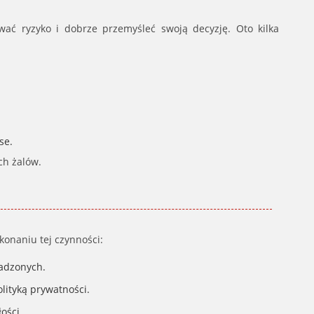
wać ryzyko i dobrze przemyśleć swoją decyzję. Oto kilka
se.
ch żalów.
konaniu tej czynności:
adzonych.
lityką prywatności.
ości.