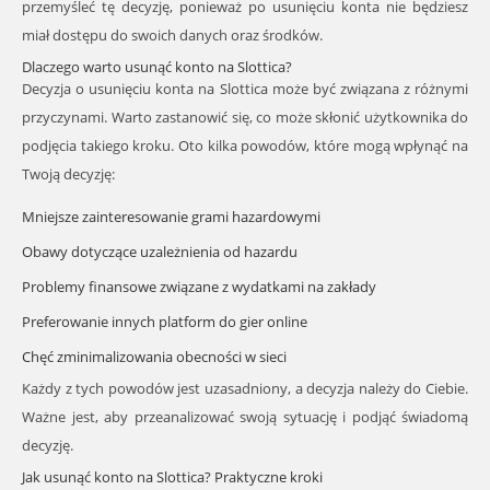
przemyśleć tę decyzję, ponieważ po usunięciu konta nie będziesz
miał dostępu do swoich danych oraz środków.
Dlaczego warto usunąć konto na Slottica?
Decyzja o usunięciu konta na Slottica może być związana z różnymi
przyczynami. Warto zastanowić się, co może skłonić użytkownika do
podjęcia takiego kroku. Oto kilka powodów, które mogą wpłynąć na
Twoją decyzję:
Mniejsze zainteresowanie grami hazardowymi
Obawy dotyczące uzależnienia od hazardu
Problemy finansowe związane z wydatkami na zakłady
Preferowanie innych platform do gier online
Chęć zminimalizowania obecności w sieci
Każdy z tych powodów jest uzasadniony, a decyzja należy do Ciebie.
Ważne jest, aby przeanalizować swoją sytuację i podjąć świadomą
decyzję.
Jak usunąć konto na Slottica? Praktyczne kroki