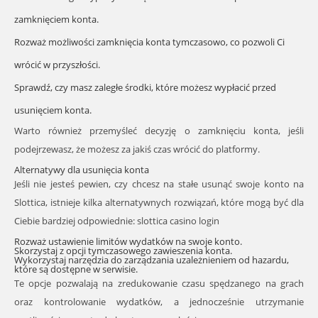
zamknięciem konta.
Rozważ możliwości zamknięcia konta tymczasowo, co pozwoli Ci
wrócić w przyszłości.
Sprawdź, czy masz zaległe środki, które możesz wypłacić przed
usunięciem konta.
Warto również przemyśleć decyzję o zamknięciu konta, jeśli
podejrzewasz, że możesz za jakiś czas wrócić do platformy.
Alternatywy dla usunięcia konta
Jeśli nie jesteś pewien, czy chcesz na stałe usunąć swoje konto na
Slottica, istnieje kilka alternatywnych rozwiązań, które mogą być dla
Ciebie bardziej odpowiednie:
slottica casino login
Rozważ ustawienie limitów wydatków na swoje konto.
Skorzystaj z opcji tymczasowego zawieszenia konta.
Wykorzystaj narzędzia do zarządzania uzależnieniem od hazardu,
które są dostępne w serwisie.
Te opcje pozwalają na zredukowanie czasu spędzanego na grach
oraz kontrolowanie wydatków, a jednocześnie utrzymanie