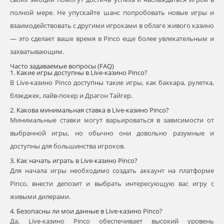
полной мере. Не упускайте шанс попробовать новые игры и
взаимодействовать с другими игроками в облаге живого казино
— это сделает ваше время в Pinco еще более увлекательным и
захватывающим.
Часто задаваемые вопросы (FAQ)
1. Какие игры доступны в Live-казино Pinco?
В Live-казино Pinco доступны такие игры, как баккара, рулетка,
блэкджек, лайв-покер и Драгон Тайгер.
2. Какова минимальная ставка в Live-казино Pinco?
Минимальные ставки могут варьироваться в зависимости от
выбранной игры, но обычно они довольно разумные и
доступны для большинства игроков.
3. Как начать играть в Live-казино Pinco?
Для начала игры необходимо создать аккаунт на платформе
Pinco, внести депозит и выбрать интересующую вас игру с
живыми дилерами.
4. Безопасны ли мои данные в Live-казино Pinco?
Да, Live-казино Pinco обеспечивает высокий уровень