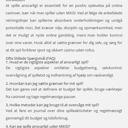
At spille ansvarligt er essentielt for en positiv oplevelse på online
casinoer, især når man spiller uden MitID. Ved at følge de anbefalede
retningslinjer kan spillerne absorbere underholdningen og undgå
potentielle risici. Det kræver vilje, disciplin og opmærksomhed, men
det er muligt at nyde online gambling, mens man holder kontrol
over sine vaner. Husk altid at sætte grænser for dig selv, og sørg for
at dit spil forbliver sjovt og sikkert
casino uden rofus
.
Ofte Stillede Spørgsmål (FAQ)
1. Hvad er de vigtigste aspekter af ansvarligt spil?
De vigtigste aspekter omfatter budgettering, selvkontrol,
overvågning af spilletid og indhentning af hjælp om nødvendigt.
2. Hvordan kan jeg sætte grænser for mit spil?
Det kan gøres ved at definere et budget før spillet, bruge værktøjer
fra casinoet og tage regelmæssige pauser.
3. Hvilke metoder kan jeg bruge til at overvåge mit spil?
Ved at føre en journal over dine spilleaktiviteter og regelmæssigt
gennemgå dit budget og tidsforbrug.
4. Kan jeg spille ansvarligt uden MitID?