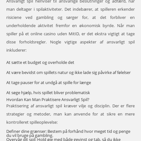
Ansvarligt spil henviser til ansvarlige beslutninger og adfærd, når
man deltager i spilaktiviteter. Det indebærer, at spilleren erkender
risiciene ved gambling og sørger for, at det forbliver en
underholdende aktivitet fremfor en økonomisk byrde. Når man
spiller på et online casino uden MitID, er det ekstra vigtigt at tage
disse forholdsregler. Nogle vigtige aspekter af ansvarligt spil
inkluderer:
At sætte et budget og overholde det
At være bevidst om spillets natur og ikke lade sig påvirke af følelser
At tage pauser for at undgå at spille for længe
At søge hjælp, hvis spillet bliver problematisk
Hvordan Kan Man Praktisere Ansvarligt Spil?
Praktisering af ansvarligt spil kræver vilje og disciplin. Der er flere
strategier og metoder, man kan anvende for at sikre en mere
kontrolleret spilleoplevelse:
Definer dine grænser: Bestem på forhånd hvor meget tid og penge
du vil bruge på gambling.
Overvåg dit spil: Hold øje med både gevinst og tab, så du ikke