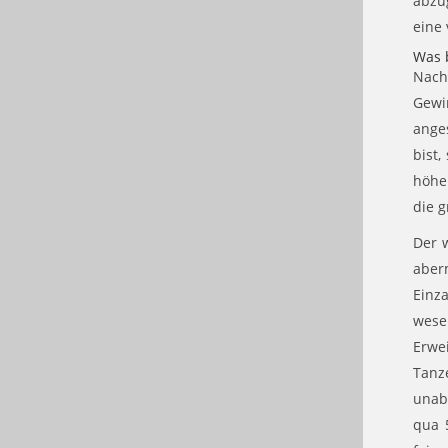
abzüg
eine 
Was 
Nach 
Gewi
ange
bist,
höhe
die g
Der w
aber
Einz
wese
Erwei
Tanz
unab
qua 