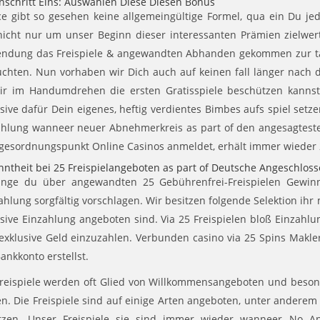
nschritt Eins: Auswählen Diese Diesen Bonus
ce gibt so gesehen keine allgemeingültige Formel, qua ein Du j
nicht nur um unser Beginn dieser interessanten Prämien zielwert
ndung das Freispiele & angewandten Abhanden gekommen zur tat
uchten. Nun vorhaben wir Dich auch auf keinen fall länger nach 
ir im Handumdrehen die ersten Gratisspiele beschützen kannst.
sive dafür Dein eigenes, heftig verdientes Bimbes aufs spiel setzen
hlung wanneer neuer Abnehmerkreis as part of den angesagtesten P
agesordnungspunkt Online Casinos anmeldet, erhält immer wieder 2
ntheit bei 25 Freispielangeboten as part of Deutsche Angeschlos
ange du über angewandten 25 Gebührenfrei-Freispielen Gewinn
hlung sorgfältig vorschlagen. Wir besitzen folgende Selektion ihr 
usive Einzahlung angeboten sind. Via 25 Freispielen bloß Einzahl
 exklusive Geld einzuzahlen. Verbunden casino via 25 Spins Makle
ankkonto erstellst.
Freispiele werden oft Glied von Willkommensangeboten und besond
n. Die Freispiele sind auf einige Arten angeboten, unter anderem
tzen. Unser Freispiele sie sind immer wieder wanneer No 