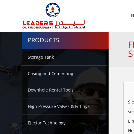
PRODUCTS
F
P
Storage Tank
Casing and Cementing
Downhole Rental Tools
Si
High Pressure Valves & Fittings
sie
Ei
Ejector Technology
Ho