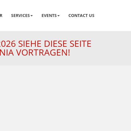
R
SERVICES
EVENTS
CONTACT US
 SIEHE DIESE SEITE ️ S
NIA VORTRAGEN!