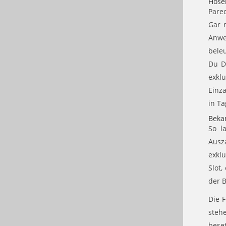
Hose
Pare
Gar 
Anwe
bele
Du D
exklu
Einza
in T
Bekan
So l
Ausza
exkl
Slot,
der B
Die 
stehe
bese