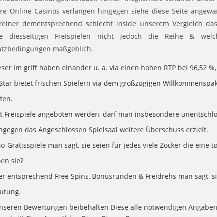
re Online Casinos verlangen hingegen
siehe diese Seite
angewan
reiner dementsprechend schlecht inside unserem Vergleich das 
de diesseitigen Freispielen nicht jedoch die Reihe & welc
tzbedingungen maßgeblich.
eser im griff haben einander u. a. via einen hohen RTP bei 96,52 %,
Star bietet frischen Spielern via dem großzügigen Willkommenspa
ten.
t Freispiele angeboten werden, darf man insbesondere unentschl
ngegen das Angeschlossen Spielsaal weitere Überschuss erzielt.
o-Gratisspiele man sagt, sie seien für jedes viele Zocker die eine
en sie?
r entsprechend Free Spins, Bonusrunden & Freidrehs man sagt, sie
utung.
unseren Bewertungen beibehalten Diese alle notwendigen Angaben v