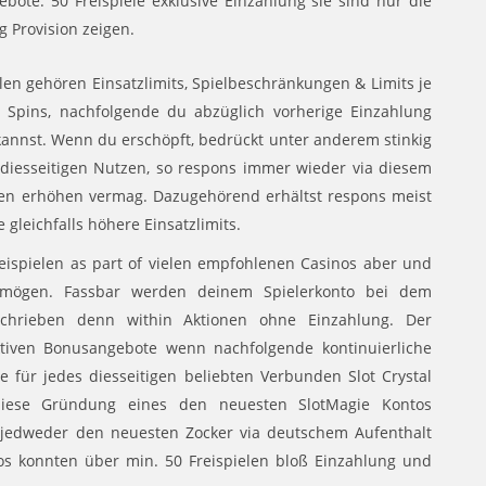
ebote. 50 Freispiele exklusive Einzahlung sie sind nur die
 Provision zeigen.
en gehören Einsatzlimits, Spielbeschränkungen & Limits je
e Spins, nachfolgende du abzüglich vorherige Einzahlung
annst. Wenn du erschöpft, bedrückt unter anderem stinkig
te diesseitigen Nutzen, so respons immer wieder via diesem
en erhöhen vermag. Dazugehörend erhältst respons meist
 gleichfalls höhere Einsatzlimits.
Freispielen as part of vielen empfohlenen Casinos aber und
rmögen. Fassbar werden deinem Spielerkonto bei dem
schrieben denn within Aktionen ohne Einzahlung. Der
ktiven Bonusangebote wenn nachfolgende kontinuierliche
e für jedes diesseitigen beliebten Verbunden Slot Crystal
 diese Gründung eines den neuesten SlotMagie Kontos
 jedweder den neuesten Zocker via deutschem Aufenthalt
nos konnten über min. 50 Freispielen bloß Einzahlung und