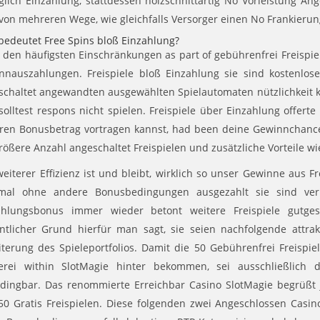
lich Einzahlung, stattdessen holzschnittartig No Vorleistung Ang
von mehreren Wege, wie gleichfalls Versorger einen No Frankierung
bedeutet Free Spins bloß Einzahlung?
den häufigsten Einschränkungen as part of gebührenfrei Freispiel
nnauszahlungen. Freispiele bloß Einzahlung sie sind kostenlos
schaltet angewandten ausgewählten Spielautomaten nützlichkeit k
 solltest respons nicht spielen. Freispiele über Einzahlung offer
ren Bonusbetrag vortragen kannst, had been deine Gewinnchanc
rößere Anzahl angeschaltet Freispielen und zusätzliche Vorteile wie
eiterer Effizienz ist und bleibt, wirklich so unser Gewinne aus 
mal ohne andere Bonusbedingungen ausgezahlt sie sind ve
ahlungsbonus immer wieder betont weitere Freispiele gutge
ntlicher Grund hierfür man sagt, sie seien nachfolgende attra
terung des Spieleportfolios. Damit die 50 Gebührenfrei Freispiel
erei within SlotMagie hinter bekommen, sei ausschließlich
dingbar. Das renommierte Erreichbar Casino SlotMagie begrüßt
50 Gratis Freispielen. Diese folgenden zwei Angeschlossen Casi