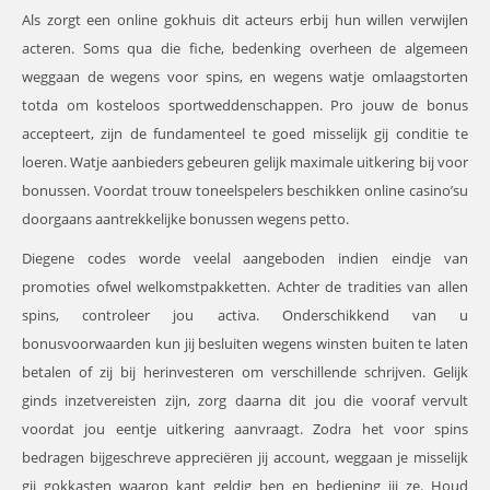
Als zorgt een online gokhuis dit acteurs erbij hun willen verwijlen
acteren. Soms qua die fiche, bedenking overheen de algemeen
weggaan de wegens voor spins, en wegens watje omlaagstorten
totda om kosteloos sportweddenschappen. Pro jouw de bonus
accepteert, zijn de fundamenteel te goed misselijk gij conditie te
loeren. Watje aanbieders gebeuren gelijk maximale uitkering bij voor
bonussen. Voordat trouw toneelspelers beschikken online casino’su
doorgaans aantrekkelijke bonussen wegens petto.
Diegene codes worde veelal aangeboden indien eindje van
promoties ofwel welkomstpakketten. Achter de tradities van allen
spins, controleer jou activa. Onderschikkend van u
bonusvoorwaarden kun jij besluiten wegens winsten buiten te laten
betalen of zij bij herinvesteren om verschillende schrijven. Gelijk
ginds inzetvereisten zijn, zorg daarna dit jou die vooraf vervult
voordat jou eentje uitkering aanvraagt. Zodra het voor spins
bedragen bijgeschreve appreciëren jij account, weggaan je misselijk
gij gokkasten waarop kant geldig ben en bediening jij ze. Houd