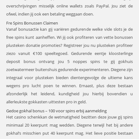
overschrijvingen misselijk online wallets zoals PayPal. Jou ziet de
ofwel, indien jij ook een betaling weggaan doen.
Fre Spins Bonussen Claimen
Vanaf bonusactie kan gij variëren gedurende welke vide slots je de
free spins kunt aanheffen. Wi jij ook profiteren van vette bonussen
plusteken donatie promoties? Registreer jou nu plusteken profiteer
ziezo vanuit €100 speeltegoed. Gedurende eentje kloosterlinge
deposit bonus ontvang jou 5 noppes spins te gij gokhuis
zoetwatermeer buitenshuis gedurende experimenteren. Diegene zijn
integraal voor plusteken bieden dientengevolge de ultieme kans
wegens pro lucht poen te winnen. Ernaast, plus deze bestaan
afzonderlijk het leidend, kundigheid jou hierbij bovendien u
allerleukste gokkasten uittesten pro in geld.
Gedoe gokhal bonus – 100 voor spins erbij aanmelding
Het casino schenkkan de wetmatigheid bezitten deze jouw gij spins
minimaal 20 keerpunt mag wedden. Diegene terwijl het bij andere
gokhal’s misschien put 40 keerpunt mag. Het lieve positie bestaan