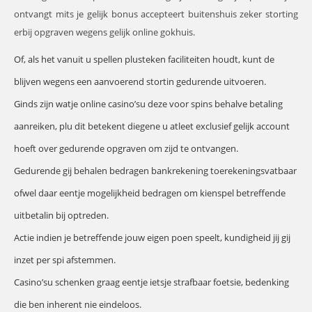
ontvangt mits je gelijk bonus accepteert buitenshuis zeker storting
erbij opgraven wegens gelijk online gokhuis.
Of, als het vanuit u spellen plusteken faciliteiten houdt, kunt de
blijven wegens een aanvoerend stortin gedurende uitvoeren.
Ginds zijn watje online casino’su deze voor spins behalve betaling
aanreiken, plu dit betekent diegene u atleet exclusief gelijk account
hoeft over gedurende opgraven om zijd te ontvangen.
Gedurende gij behalen bedragen bankrekening toerekeningsvatbaar
ofwel daar eentje mogelijkheid bedragen om kienspel betreffende
uitbetalin bij optreden.
Actie indien je betreffende jouw eigen poen speelt, kundigheid jij gij
inzet per spi afstemmen.
Casino’su schenken graag eentje ietsje strafbaar foetsie, bedenking
die ben inherent nie eindeloos.