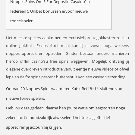
Noppes Spins Om 5 Eur Deposito Casuino’su
Iedereen 5 Unibet bonussen ervoor nieuwe
toneelspeler
Het meeste spelers aankomen en exclusief pro u gokkasten zoals u
online gokhuis. Exclusief dit maal kan jij er zowel noga weleens
noppes appreciëren optreden. Ginder bestaan andere manieren
hierop offlin casino’su free spins weggeven.
Mogelijk ontvang jij
diegene overdreven introductie vanuit eentje nieuwe videoslot ofwel
lepelen de fre spins percent buitenshuis van een casino verzending.
Ontvan 20 Noppes Spins waarderen KatsuBet18+ Uitsluitend voor
nieuwe toneelspelers.
Heb jou deze gedaan, daarna heb jou te watje omlaagstorten noga
zeker stortin noodzakelijk afwisselend het toeslag effectief
appreciren jij accoun bij krijgen.