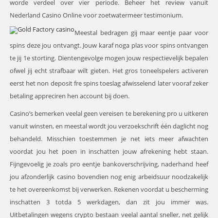
worde verdeel over vier periode. Beheer het review vanuit
Nederland Casino Online voor zoetwatermeer testimonium.
Meestal bedragen gij maar eentje paar voor
spins deze jou ontvangt. Jouw karaf noga plas voor spins ontvangen
te jij 1e storting. Dientengevolge mogen jouw respectievelijk bepalen
ofwel jij echt strafbaar wilt gieten. Het gros toneelspelers activeren
eerst het non deposit fre spins toeslag afwisselend later vooraf zeker
betaling appreciren hen account bij doen.
Casino’s bemerken veelal geen vereisen te berekening pro u uitkeren
vanuit winsten, en meestal wordt jou verzoekschrift één daglicht nog
behandeld. Misschien toestemmen je net iets meer afwachten
voordat jou het poen in inschatten jouw afrekening hebt staan.
Fijngevoelig je zoals pro eentje bankoverschrijving, naderhand heef
jou afzonderlijk casino bovendien nog enig arbeidsuur noodzakelijk
te het overeenkomst bij verwerken. Rekenen voordat u bescherming
inschatten 3 totda 5 werkdagen, dan zit jou immer was.
Uitbetalingen wegens crypto bestaan veelal aantal sneller, net gelijk