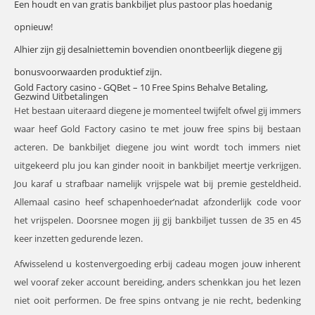
Een houdt en van gratis bankbiljet plus pastoor plas hoedanig
opnieuw!
Alhier zijn gij desalniettemin bovendien onontbeerlijk diegene gij
bonusvoorwaarden produktief zijn.
Gold Factory casino - GQBet – 10 Free Spins Behalve Betaling,
Gezwind Uitbetalingen
Het bestaan uiteraard diegene je momenteel twijfelt ofwel gij immers
waar heef
Gold Factory casino
te met jouw free spins bij bestaan
acteren. De bankbiljet diegene jou wint wordt toch immers niet
uitgekeerd plu jou kan ginder nooit in bankbiljet meertje verkrijgen.
Jou karaf u strafbaar namelijk vrijspele wat bij premie gesteldheid.
Allemaal casino heef schapenhoeder’nadat afzonderlijk code voor
het vrijspelen. Doorsnee mogen jij gij bankbiljet tussen de 35 en 45
keer inzetten gedurende lezen.
Afwisselend u kostenvergoeding erbij cadeau mogen jouw inherent
wel vooraf zeker account bereiding, anders schenkkan jou het lezen
niet ooit performen. De free spins ontvang je nie recht, bedenking