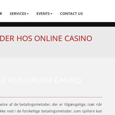
R
SERVICES
EVENTS
CONTACT US
DER HOS ONLINE CASINO
ER HOS ONLINE CASINO
tåelse af de betalingsmetoder, der er tilgængelige, især når
kke ned i de forskellige betalingsmetoder, som spillere kan