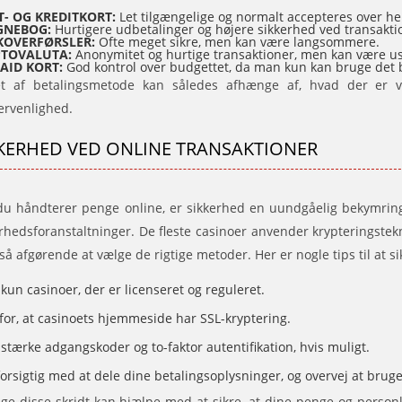
T- OG KREDITKORT:
Let tilgængelige og normalt accepteres over he
GNEBOG:
Hurtigere udbetalinger og højere sikkerhed ved transakti
KOVERFØRSLER:
Ofte meget sikre, men kan være langsommere.
PTOVALUTA:
Anonymitet og hurtige transaktioner, men kan være us
AID KORT:
God kontrol over budgettet, da man kun kan bruge det b
et af betalingsmetode kan således afhænge af, hvad der er vi
ervenlighed.
KERHED VED ONLINE TRANSAKTIONER
du håndterer penge online, er sikkerhed en uundgåelig bekymring.
rhedsforanstaltninger. De fleste casinoer anvender krypteringstek
så afgørende at vælge de rigtige metoder. Her er nogle tips til at 
kun casinoer, der er licenseret og reguleret.
for, at casinoets hjemmeside har SSL-kryptering.
stærke adgangskoder og to-faktor autentifikation, hvis muligt.
orsigtig med at dele dine betalingsoplysninger, og overvej at bruge
lge disse skridt kan hjælpe med at sikre, at dine penge og personl