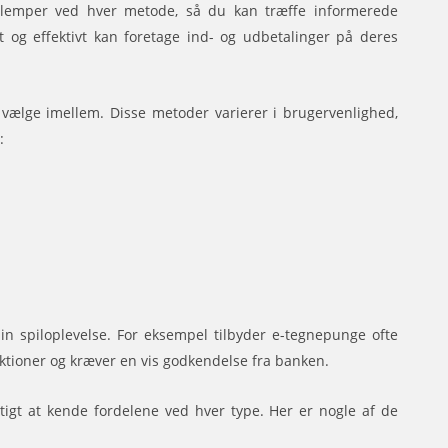
 ulemper ved hver metode, så du kan træffe informerede
rt og effektivt kan foretage ind- og udbetalinger på deres
 vælge imellem. Disse metoder varierer i brugervenlighed,
:
in spiloplevelse. For eksempel tilbyder e-tegnepunge ofte
ktioner og kræver en vis godkendelse fra banken.
ttigt at kende fordelene ved hver type. Her er nogle af de