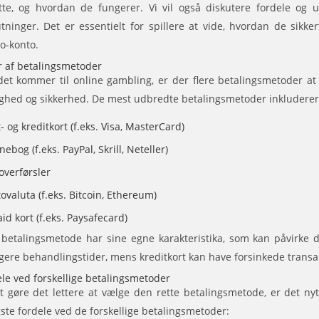
tte, og hvordan de fungerer. Vi vil også diskutere fordele og
tninger. Det er essentielt for spillere at vide, hvordan de sikke
o-konto.
r af betalingsmetoder
det kommer til online gambling, er der flere betalingsmetoder at
ighed og sikkerhed. De mest udbredte betalingsmetoder inkluderer
- og kreditkort (f.eks. Visa, MasterCard)
nebog (f.eks. PayPal, Skrill, Neteller)
overførsler
ovaluta (f.eks. Bitcoin, Ethereum)
id kort (f.eks. Paysafecard)
 betalingsmetode har sine egne karakteristika, som kan påvirke d
gere behandlingstider, mens kreditkort kan have forsinkede transa
le ved forskellige betalingsmetoder
t gøre det lettere at vælge den rette betalingsmetode, er det ny
gste fordele ved de forskellige betalingsmetoder: