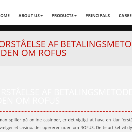
HOME
ABOUT US
PRODUCTS
PRINCIPALS
CAREE
ORSTÅELSE AF BETALINGSMETO
DEN OM ROFUS
RSTÅELSE AF BETALINGSMETOD
DEN OM ROFUS
an spiller på online casinoer, er det vigtigt at have en klar fors
ælger et casino, der opererer uden om ROFUS. Dette artikel vil dy